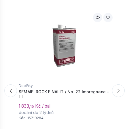
−
+
Doplňky
D
SEMMELROCK FINALIT / No. 22 Impregnace -
S
1 l
T
1 833,
Kč / bal
6
15
dodání do 2 týdnů
d
Kód: 15719284
K