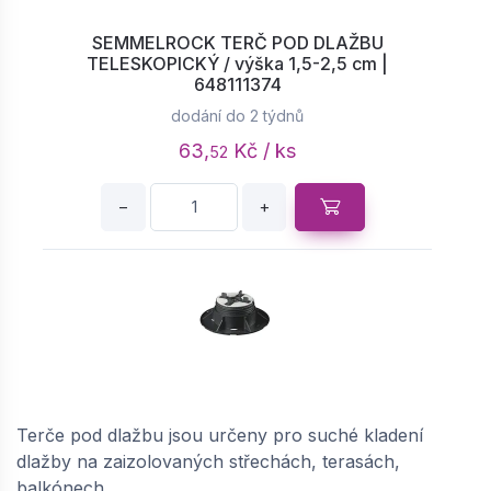
SEMMELROCK TERČ POD DLAŽBU
TELESKOPICKÝ / výška 1,5-2,5 cm |
648111374
dodání do 2 týdnů
63,
Kč / ks
52
−
+
SEMMELROCK TERČ POD DLAŽBU
TELESKOPICKÝ / výška 2,5-4 cm | 648110019
Terče pod dlažbu jsou určeny pro suché kladení
dodání do 2 týdnů
dlažby na zaizolovaných střechách, terasách,
72,
Kč / ks
60
balkónech.