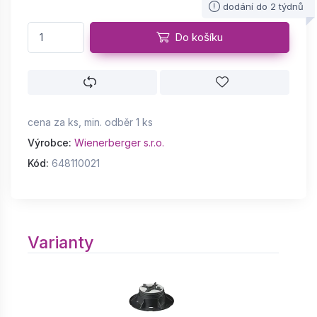
dodání do 2 týdnů
Do košíku
cena za ks, min. odběr 1 ks
Výrobce:
Wienerberger s.r.o.
Kód:
648110021
Varianty