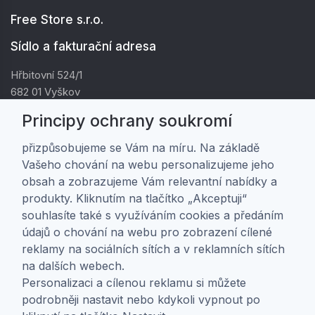
Free Store s.r.o.
Sídlo a fakturační adresa
Hřbitovní 524/1
682 01 Vyškov
IČ: 01805878
Principy ochrany soukromí
DIČ: CZ01805878
přizpůsobujeme se Vám na míru. Na základě
Vašeho chování na webu personalizujeme jeho
Zákaznická péče
obsah a zobrazujeme Vám relevantní nabídky a
produkty. Kliknutím na tlačítko „Akceptuji“
Doprava a platba
souhlasíte také s využíváním cookies a předáním
Obchodní podmínky
údajů o chování na webu pro zobrazení cílené
Ochrana osobních údajů
reklamy na sociálních sítích a v reklamních sítích
Nastavení soukromí
na dalších webech.
Personalizaci a cílenou reklamu si můžete
O nás
podrobněji nastavit nebo kdykoli vypnout po