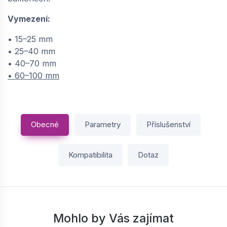
−
+
Vymezení:
• 15–25 mm
• 25–40 mm
SEMMELROCK TERČ POD DLAŽBU
• 40–70 mm
TELESKOPICKÝ / výška 4-7 cm | 648110020
• 60–100 mm
dodání do 2 týdnů
80,
Kč / ks
77
Obecné
Parametry
Příslušenství
−
+
Kompatibilita
Dotaz
SEMMELROCK TERČ POD DLAŽBU
TELESKOPICKÝ / výška 6-10 cm | 648110021
dodání do 2 týdnů
90,
Kč / ks
75
Mohlo by Vás zajímat