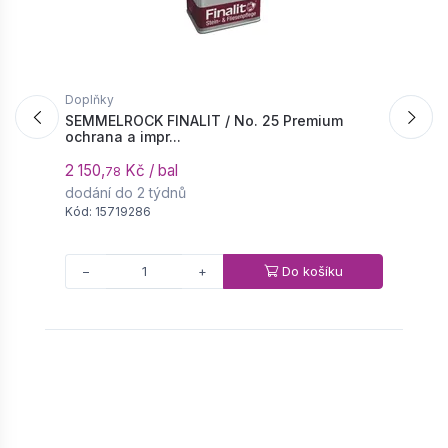
Doplňky
D
SEMMELROCK FINALIT / No. 25 Premium
S
ochrana a impr...
T
2 150,
Kč / bal
6
78
dodání do 2 týdnů
d
Kód: 15719286
K
Do košíku
−
+