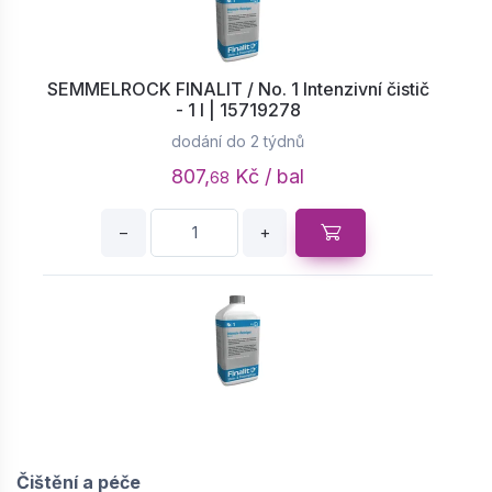
SEMMELROCK FINALIT / No. 1 Intenzivní čistič
- 1 l | 15719278
dodání do 2 týdnů
807,
Kč / bal
68
−
+
SEMMELROCK FINALIT / No. 1 Intenzivní čistič
- 5 l | 15719279
dodání do 2 týdnů
Čištění a péče