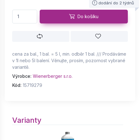
dodání do 2 týdnů
Do košíku
cena za bal., 1 bal. = 5 l, min. odběr 1 bal. /// Prodáváme
v 1l nebo 5l balení. Věnujte, prosím, pozornost vybrané
variantě.
Výrobce:
Wienerberger s.r.o.
Kód:
15719279
Varianty