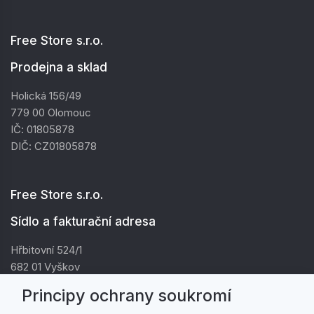
Free Store s.r.o.
Prodejna a sklad
Holická 156/49
779 00 Olomouc
IČ: 01805878
DIČ: CZ01805878
Free Store s.r.o.
Sídlo a fakturační adresa
Hřbitovní 524/1
682 01 Vyškov
IČ: 01805878
Principy ochrany soukromí
DIČ: CZ01805878