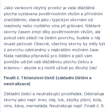
3 675,
Kč / bal
38
Jako venkovní obytný prostor je vaše dlážděná
plocha vystavena povětrnostním vlivům a přírodním
−
+
znečištěním, stejně jako i typickým skvrnám od
mastnoty nebo rozlitého vína při grilování. Některé
skvrny časem zmizí díky povětrnostním vlivům, ale
pokud vám záleží na čistém povrchu, budete o něj
muset pečovat. Obecně, všechny skvrny by měly být
z povrchu odstraněny v nejkratším možném čase.
Naše nabídka přípravků pro čištění a péči vám
pomůže udržet vaši dlážděnou plochu čistou a
krásnou – abyste si ji mohli užívat po dlouhý čas!
Finalit č. 1 Intenzivní čistič (základní čištění a
neutralizace)
Základní čisticí a neutralizující prostředek. Odstraňuje
skvrny jako např. krev, olej, tuk, zbytky plísní, kola,
víno, káva, marmeláda. Neutralizuje např. Finalit č. 9.