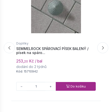
Doplňky
D
SEMMELROCK SPÁROVACÍ PÍSEK BALENÝ /
S
písek na spáro...
c
253,
Kč / bal
5
20
dodání do 2 týdnů
d
Kód: 15710942
K
Do košíku
−
+