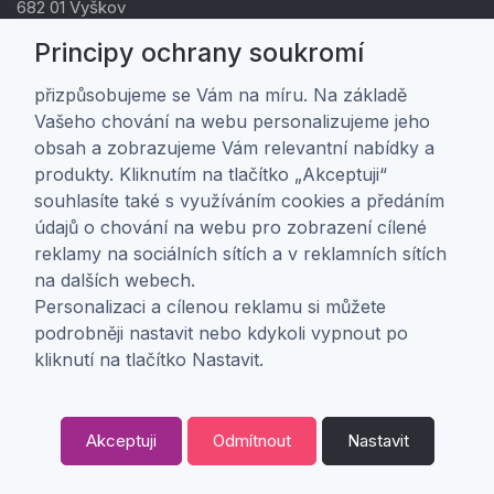
682 01 Vyškov
IČ: 01805878
Principy ochrany soukromí
DIČ: CZ01805878
přizpůsobujeme se Vám na míru. Na základě
Vašeho chování na webu personalizujeme jeho
Zákaznická péče
obsah a zobrazujeme Vám relevantní nabídky a
produkty. Kliknutím na tlačítko „Akceptuji“
Doprava a platba
souhlasíte také s využíváním cookies a předáním
Obchodní podmínky
údajů o chování na webu pro zobrazení cílené
Ochrana osobních údajů
reklamy na sociálních sítích a v reklamních sítích
Nastavení soukromí
na dalších webech.
Personalizaci a cílenou reklamu si můžete
O nás
podrobněji nastavit nebo kdykoli vypnout po
kliknutí na tlačítko Nastavit.
O firmě
Kontakt
Akceptuji
Odmítnout
Nastavit
0
Copyright ©
ABRA Software a.s.
2026 |
Odstoupení od smlouvy
Kategorie
Oblíbené
0,
Kč
00