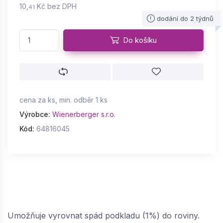
10,
Kč bez DPH
41
dodání do 2 týdnů
Do košíku
cena za ks, min. odběr 1 ks
Výrobce:
Wienerberger s.r.o.
Kód:
64816045
Umožňuje vyrovnat spád podkladu (1%) do roviny.