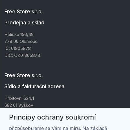
Free Store s.r.o.
Prodejna a sklad
Holická 156/49
779 00 Olomouc
IČ: 01805878
DIČ: CZ01805878
Free Store s.r.o.
Sídlo a fakturační adresa
Hřbitovní 524/1
682 01 Vyškov
IČ: 01805878
Principy ochrany soukromí
DIČ: CZ01805878
přizpůsobujeme se Vám na míru. Na základě