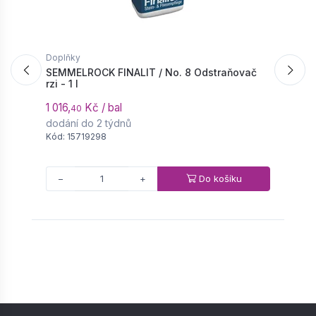
Doplňky
D
SEMMELROCK FINALIT / No. 8 Odstraňovač
S
rzi - 1 l
T
1 016,
Kč / bal
9
40
dodání do 2 týdnů
d
Kód: 15719298
K
Do košíku
−
+