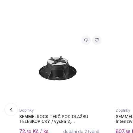
Doplňky
Doplňky
SEMMELROCK TERČ POD DLAŽBU
SEMMELR
TELESKOPICKÝ / výška 2,...
Intenzivn
72,
Kč / ks
807,
K
dodání do 2 týdnů
60
68