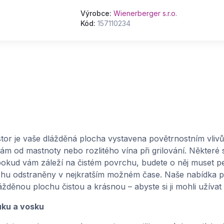
Výrobce:
Wienerberger s.r.o.
Kód:
157110234
or je vaše dlážděná plocha vystavena povětrnostním vlivů
nám od mastnoty nebo rozlitého vína při grilování. Některé
 pokud vám záleží na čistém povrchu, budete o něj muset 
hu odstraněny v nejkratším možném čase. Naše nabídka pří
žděnou plochu čistou a krásnou – abyste si ji mohli užívat
tuku a vosku