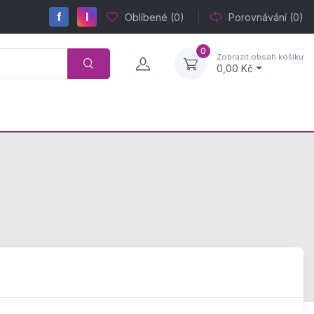
f
I
Oblíbené
(0)
Porovnávání
(0)
0
Zobrazit obsah košíku
0,00 Kč