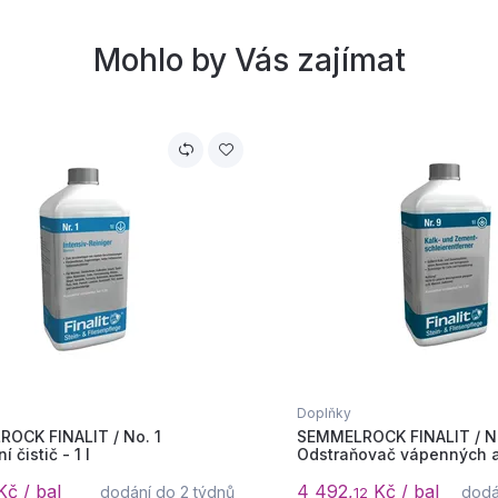
Mohlo by Vás zajímat
Doplňky
OCK FINALIT / No. 1
SEMMELROCK FINALIT / N
í čistič - 1 l
Odstraňovač vápenných a.
č / bal
4 492,
Kč / bal
dodání do 2 týdnů
dodá
12