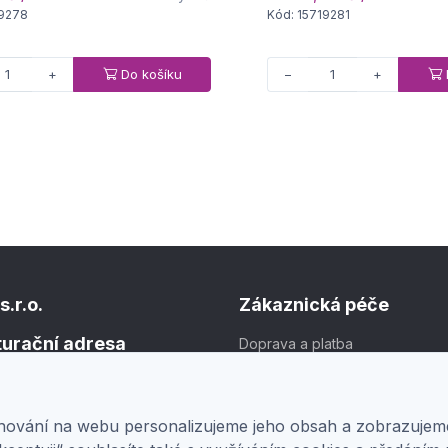
19278
Kód: 15719281
Do košíku
+
−
+
s.r.o.
Zákaznická péče
kturační adresa
Doprava a platba
Obchodní podmínky
1
Ochrana osobních údajů
v
chování na webu personalizujeme jeho obsah a zobrazuje
Nastavení soukromí