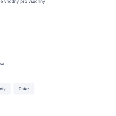
 Je vhodný pro všechny
oše
nty
Dotaz