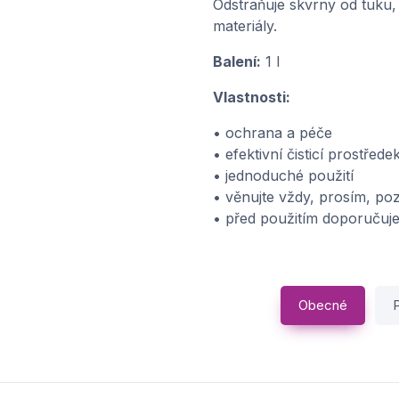
Odstraňuje skvrny od tuku,
materiály.
Balení:
1 l
Vlastnosti:
• ochrana a péče
• efektivní čisticí prostřede
• jednoduché použití
• věnujte vždy, prosím, po
• před použitím doporučuje
Obecné