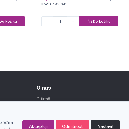
Kód: 64816045
Do košíku
Do košíku
−
+
O nás
O firmě
Kontakt
me Vám
Akceptuji
Odmítnout
Nastavit