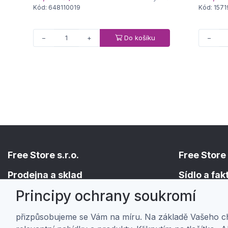
Kód: 648110019
Kód: 157
Do košíku
−
+
−
Free Store s.r.o.
Free Store 
Prodejna a sklad
Sídlo a fa
Principy ochrany soukromí
Holická 156/49
Hřbitovní 524/
779 00 Olomouc
682 01 Vyško
přizpůsobujeme se Vám na míru. Na základě Vašeho 
IČ: 01805878
IČ: 01805878