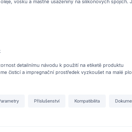
 oleje, vosku a mastné usazeniny na silikonových spojích.
k
zornost detailnímu návodu k použití na etiketě produktu
me čisticí a impregnační prostředek vyzkoušet na malé pl
Parametry
Příslušenství
Kompatibilita
Dokume