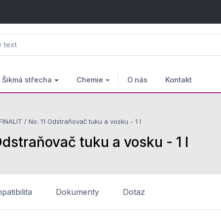
Šikmá střecha
Chemie
O nás
Kontakt
ALIT / No. 11 Odstraňovač tuku a vosku - 1 l
straňovač tuku a vosku - 1 l
atibilita
Dokumenty
Dotaz