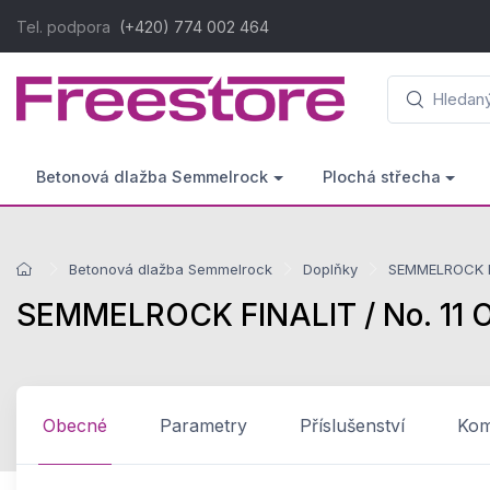
Tel. podpora
(+420) 774 002 464
Betonová dlažba Semmelrock
Plochá střecha
Betonová dlažba Semmelrock
Doplňky
SEMMELROCK FIN
SEMMELROCK FINALIT / No. 11 Od
Obecné
Parametry
Příslušenství
Komp