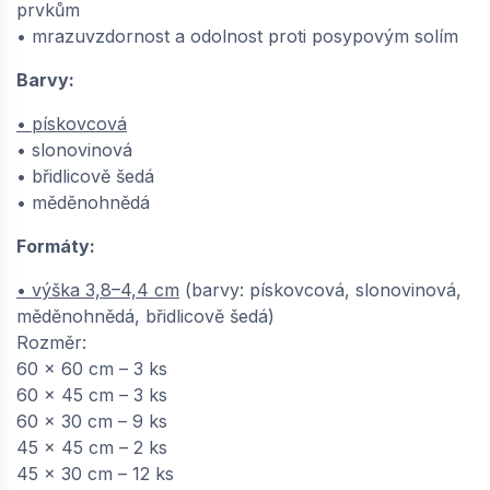
prvkům
• mrazuvzdornost a odolnost proti posypovým solím
Barvy:
• pískovcová
• slonovinová
• břidlicově šedá
• měděnohnědá
Formáty:
• výška 3,8–4,4 cm
(barvy: pískovcová, slonovinová,
měděnohnědá, břidlicově šedá)
Rozměr:
60 x 60 cm – 3 ks
60 x 45 cm – 3 ks
60 x 30 cm – 9 ks
45 x 45 cm – 2 ks
45 x 30 cm – 12 ks