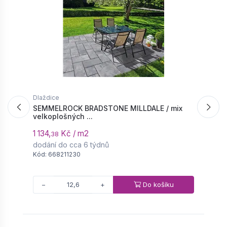
Dlaždice
D
SEMMELROCK BRADSTONE MILLDALE / mix
S
velkoplošných ...
l
1 134,
Kč / m2
4
38
dodání do cca 6 týdnů
d
Kód: 668211230
K
Do košíku
−
+