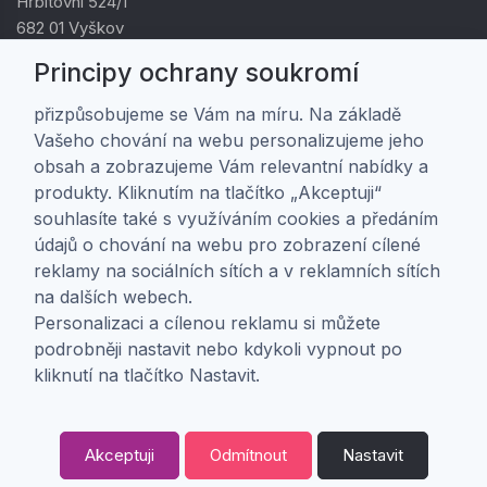
Hřbitovní 524/1
682 01 Vyškov
IČ: 01805878
Principy ochrany soukromí
DIČ: CZ01805878
přizpůsobujeme se Vám na míru. Na základě
Vašeho chování na webu personalizujeme jeho
Zákaznická péče
obsah a zobrazujeme Vám relevantní nabídky a
produkty. Kliknutím na tlačítko „Akceptuji“
Doprava a platba
souhlasíte také s využíváním cookies a předáním
Obchodní podmínky
údajů o chování na webu pro zobrazení cílené
Ochrana osobních údajů
reklamy na sociálních sítích a v reklamních sítích
Nastavení soukromí
na dalších webech.
Personalizaci a cílenou reklamu si můžete
podrobněji nastavit nebo kdykoli vypnout po
O nás
kliknutí na tlačítko Nastavit.
O firmě
Kontakt
Akceptuji
Odmítnout
Nastavit
0
Copyright ©
ABRA Software a.s.
2026 |
Odstoupení od smlouvy