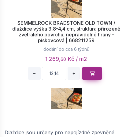
SEMMELROCK BRADSTONE OLD TOWN /
dlaždice výška 3,8-4,4 cm, struktura přirozeně
zvětralého povrchu, nepravidelné hrany -
pískovcová | 668211259
dodání do cca 6 týdnů
1 269,
Kč / m2
60
−
+
SEMMELROCK BRADSTONE OLD TOWN /
dlaždice výška 6,8-7,4 cm, struktura přirozeně
Dlaždice jsou určeny pro nepojízdné zpevněné
zvětralého povrchu, nepravidelné hrany -