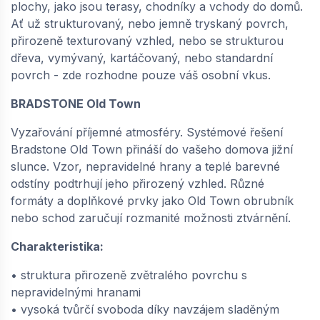
plochy, jako jsou terasy, chodníky a vchody do domů.
pískovcová | 66827052
Ať už strukturovaný, nebo jemně tryskaný povrch,
dodání do cca 6 týdnů
přirozeně texturovaný vzhled, nebo se strukturou
1 951,
Kč / m2
12
dřeva, vymývaný, kartáčovaný, nebo standardní
povrch - zde rozhodne pouze váš osobní vkus.
−
+
BRADSTONE Old Town
Vyzařování příjemné atmosféry. Systémové řešení
Bradstone Old Town přináší do vašeho domova jižní
slunce. Vzor, nepravidelné hrany a teplé barevné
odstíny podtrhují jeho přirozený vzhled. Různé
formáty a doplňkové prvky jako Old Town obrubník
nebo schod zaručují rozmanité možnosti ztvárnění.
Charakteristika:
• struktura přirozeně zvětralého povrchu s
nepravidelnými hranami
• vysoká tvůrčí svoboda díky navzájem sladěným