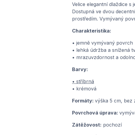
Velice elegantní dlaždice 
Dostupná ve dvou decentní
prostředím. Vymývaný pov
Charakteristika:
• jemně vymývaný povrch
• lehká údržba a snížená 
• mrazuvzdornost a odolno
Barvy:
• stříbrná
• krémová
Formáty:
výška 5 cm, bez 
Povrchová úprava:
vymýv
Zátěžovost:
pochozí