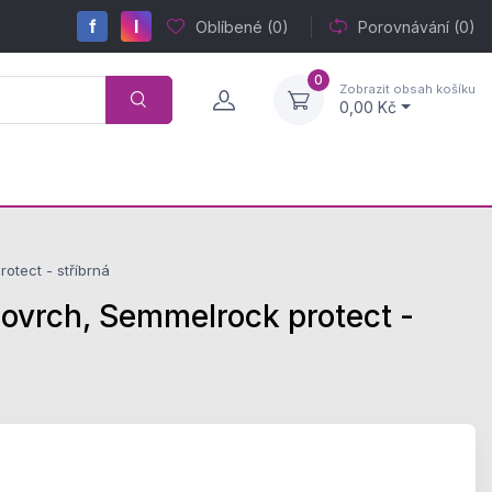
f
I
Oblíbené
(0)
Porovnávání
(0)
0
Zobrazit obsah košíku
0,00 Kč
tect - stříbrná
rch, Semmelrock protect -