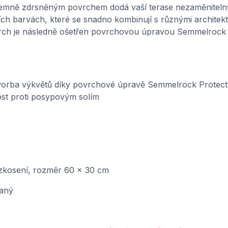
s jemně zdrsněným povrchem dodá vaší terase nezaměnitelný 
ch barvách, které se snadno kombinují s různými architek
rch je následně ošetřen povrchovou úpravou Semmelrock 
tvorba výkvětů díky povrchové úpravě Semmelrock Protec
st proti posypovým solím
zkosení, rozměr 60 x 30 cm
aný