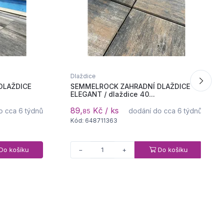
Dlaždice
DLAŽDICE
SEMMELROCK ZAHRADNÍ DLAŽDICE
ELEGANT / dlaždice 40...
89,
Kč / ks
o cca 6 týdnů
dodání do cca 6 týdnů
85
Kód: 648711363
Do košíku
Do košíku
−
+