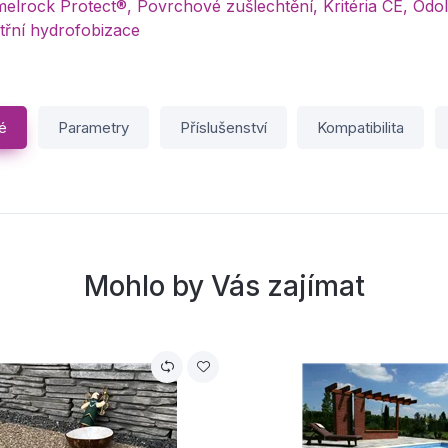
lrock Protect®, Povrchové zušlechtění, Kritéria CE, Odo
třní hydrofobizace
é
Parametry
Příslušenství
Kompatibilita
Mohlo by Vás zajímat