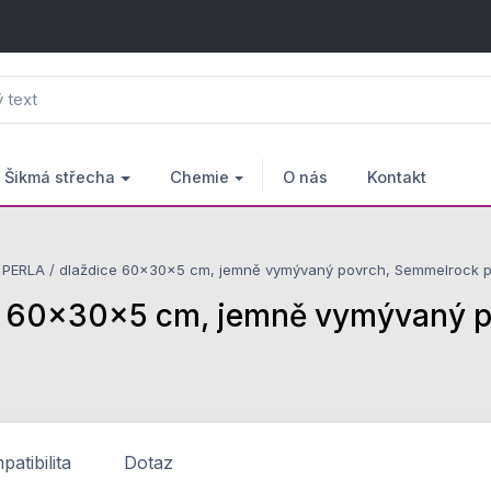
Šikmá střecha
Chemie
O nás
Kontakt
ERLA / dlaždice 60x30x5 cm, jemně vymývaný povrch, Semmelrock pro
60x30x5 cm, jemně vymývaný pov
atibilita
Dotaz