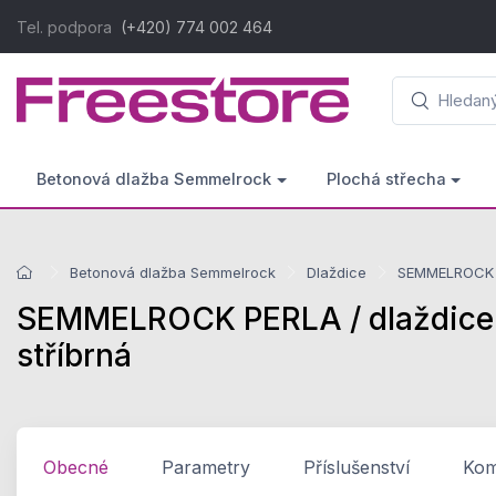
Tel. podpora
(+420) 774 002 464
Betonová dlažba Semmelrock
Plochá střecha
Betonová dlažba Semmelrock
Dlaždice
SEMMELROCK P
SEMMELROCK PERLA / dlaždice 
stříbrná
Obecné
Parametry
Příslušenství
Komp