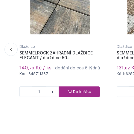
Dlaždice
Dlaždice
SEMMELROCK ZAHRADNÍ DLAŽDICE
SEMMEL
ELEGANT / dlaždice 50...
dlaždice
140,
Kč / ks
131,
K
dodání do cca 6 týdnů
70
62
Kód: 648711367
Kód: 628
Do košíku
−
+
−