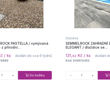
Dlaždice
ROCK PASTELLA / vymývaná
SEMMELROCK ZAHRADNÍ 
 z přírodní...
ELEGANT / dlaždice se...
č / ks
131,
Kč / ks
dodání do cca 6 týdnů
dodání d
62
29889
Kód: 648610450
Do košíku
+
−
+