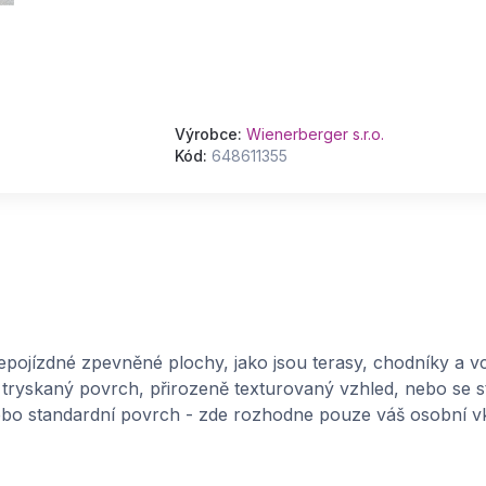
Výrobce:
Wienerberger s.r.o.
Kód:
648611355
epojízdné zpevněné plochy, jako jsou terasy, chodníky a 
tryskaný povrch, přirozeně texturovaný vzhled, nebo se s
bo standardní povrch - zde rozhodne pouze váš osobní v