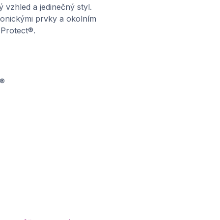
vzhled a jedinečný styl.
tonickými prvky a okolním
Protect®.
t®