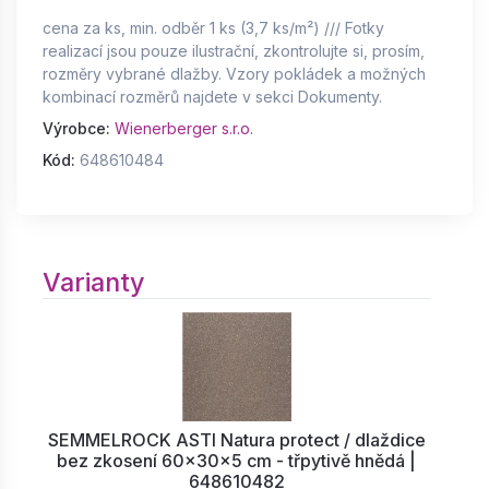
cena za ks, min. odběr 1 ks (3,7 ks/m²) /// Fotky
realizací jsou pouze ilustrační, zkontrolujte si, prosím,
rozměry vybrané dlažby. Vzory pokládek a možných
kombinací rozměrů najdete v sekci Dokumenty.
Výrobce:
Wienerberger s.r.o.
Kód:
648610484
Varianty
SEMMELROCK ASTI Natura protect / dlaždice
bez zkosení 60x30x5 cm - třpytivě hnědá |
648610482