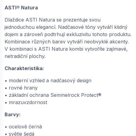
ASTI® Natura
SEMMELROCK ASTI Natura protect / dlaždice
Dlaždice ASTI Natura se prezentuje svou
bez zkosení 90x30x8 cm - třpytivě hnědá |
jednoduchou elegancí. Nadčasové tóny vytváří klidný
648610484
dojem a zároveň podtrhují exkluzivitu tohoto produktu.
dodání do cca 6 týdnů
Kombinace různých barev vytváří neobvyklé akcenty.
216,
Kč / ks
90
V kombinaci s ASTI Natura kombi vytvoříte zajímavé,
netradiční plochy.
−
+
Charakteristika:
• moderní vzhled a nadčasový design
• rovné hrany
• základní ochrana Semmelrock Protect®
• mrazuvzdornost
Barvy:
• ocelově černá
• světle šedá