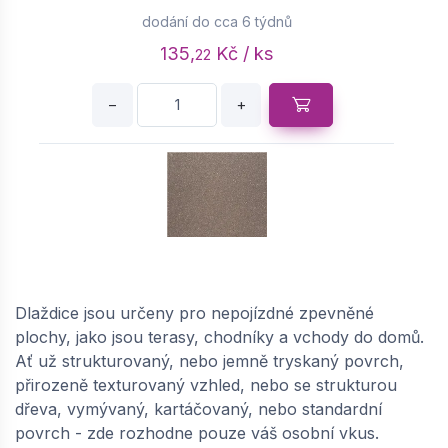
dodání do cca 6 týdnů
135,
Kč / ks
22
−
+
SEMMELROCK ASTI Natura protect / dlaždice
bez zkosení 60x30x8 cm - třpytivě hnědá |
648610483
Dlaždice jsou určeny pro nepojízdné zpevněné
plochy, jako jsou terasy, chodníky a vchody do domů.
dodání do cca 6 týdnů
Ať už strukturovaný, nebo jemně tryskaný povrch,
153,
Kč / ks
37
přirozeně texturovaný vzhled, nebo se strukturou
dřeva, vymývaný, kartáčovaný, nebo standardní
−
+
povrch - zde rozhodne pouze váš osobní vkus.