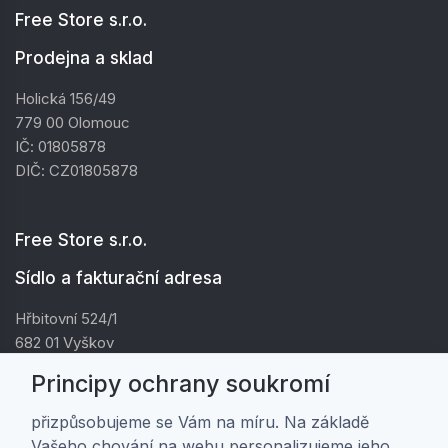
Free Store s.r.o.
Prodejna a sklad
Holická 156/49
779 00 Olomouc
IČ: 01805878
DIČ: CZ01805878
Free Store s.r.o.
Sídlo a fakturační adresa
Hřbitovní 524/1
682 01 Vyškov
IČ: 01805878
Principy ochrany soukromí
DIČ: CZ01805878
přizpůsobujeme se Vám na míru. Na základě
Vašeho chování na webu personalizujeme jeho