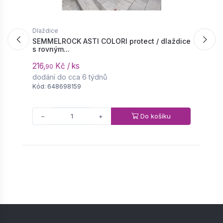
Dlaždice
D
SEMMELROCK ASTI COLORI protect / dlaždice
s rovným...
d
216,
Kč / ks
1
90
dodání do cca 6 týdnů
d
Kód: 648698159
K
Do košíku
−
+