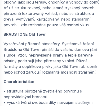
plochy, jako jsou terasy, chodníky a vchody do domů.
slonovinová | 66827051
Ať už strukturovaný, nebo jemně tryskaný povrch,
dodání do cca 6 týdnů
přirozeně texturovaný vzhled, nebo se strukturou
1 951,
Kč / m2
12
dřeva, vymývaný, kartáčovaný, nebo standardní
povrch - zde rozhodne pouze váš osobní vkus.
−
+
BRADSTONE Old Town
Vyzařování příjemné atmosféry. Systémové řešení
Bradstone Old Town přináší do vašeho domova jižní
slunce. Vzor, nepravidelné hrany a teplé barevné
odstíny podtrhují jeho přirozený vzhled. Různé
formáty a doplňkové prvky jako Old Town obrubník
nebo schod zaručují rozmanité možnosti ztvárnění.
Charakteristika:
• struktura přirozeně zvětralého povrchu s
nepravidelnými hranami
• vysoká tvůrčí svoboda díky navzájem sladěným