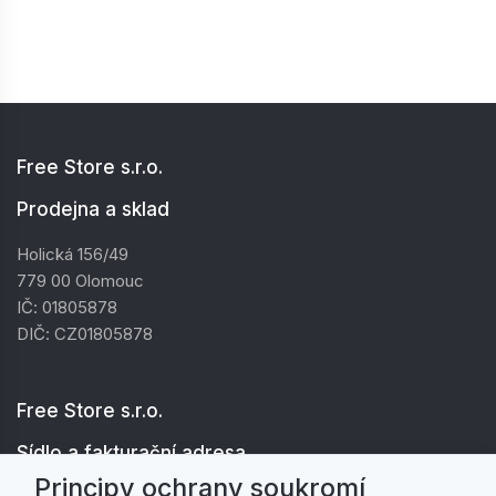
Free Store s.r.o.
Prodejna a sklad
Holická 156/49
779 00 Olomouc
IČ: 01805878
DIČ: CZ01805878
Free Store s.r.o.
Sídlo a fakturační adresa
Principy ochrany soukromí