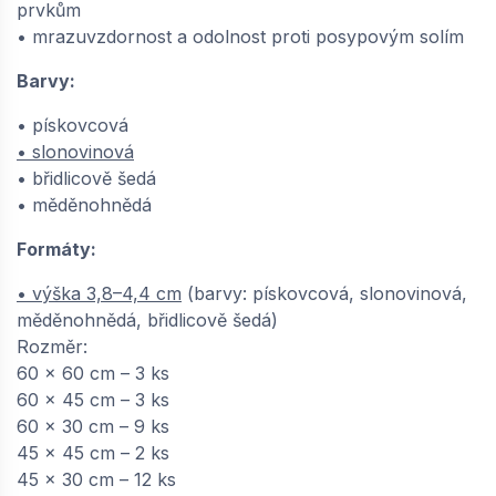
prvkům
• mrazuvzdornost a odolnost proti posypovým solím
Barvy:
• pískovcová
• slonovinová
• břidlicově šedá
• měděnohnědá
Formáty:
• výška 3,8–4,4 cm
(barvy: pískovcová, slonovinová,
měděnohnědá, břidlicově šedá)
Rozměr:
60 x 60 cm – 3 ks
60 x 45 cm – 3 ks
60 x 30 cm – 9 ks
45 x 45 cm – 2 ks
45 x 30 cm – 12 ks