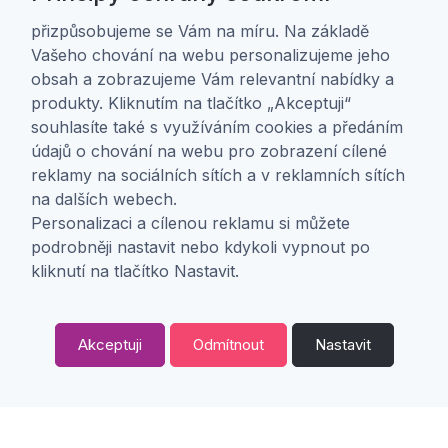
Hřbitovní 524/1
682 01 Vyškov
přizpůsobujeme se Vám na míru. Na základě
IČ: 01805878
Vašeho chování na webu personalizujeme jeho
DIČ: CZ01805878
obsah a zobrazujeme Vám relevantní nabídky a
produkty. Kliknutím na tlačítko „Akceptuji“
souhlasíte také s využíváním cookies a předáním
Zákaznická péče
údajů o chování na webu pro zobrazení cílené
reklamy na sociálních sítích a v reklamních sítích
Doprava a platba
na dalších webech.
Obchodní podmínky
Personalizaci a cílenou reklamu si můžete
Ochrana osobních údajů
podrobněji nastavit nebo kdykoli vypnout po
Nastavení soukromí
kliknutí na tlačítko Nastavit.
O nás
Akceptuji
Odmítnout
Nastavit
O firmě
0
Kontakt
Kategorie
Oblíbené
0,
Kč
00
Copyright ©
ABRA Software a.s.
2026 |
Odstoupení od smlouvy