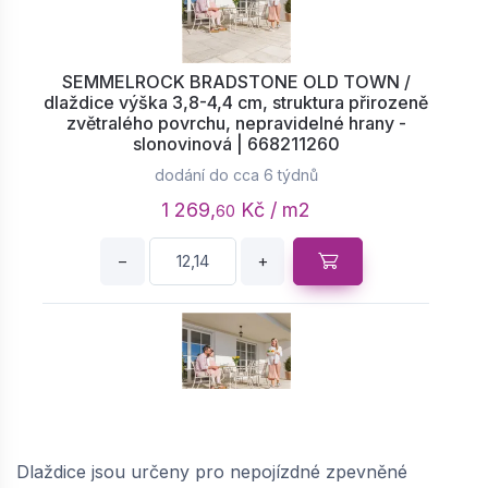
SEMMELROCK BRADSTONE OLD TOWN /
dlaždice výška 3,8-4,4 cm, struktura přirozeně
zvětralého povrchu, nepravidelné hrany -
slonovinová | 668211260
dodání do cca 6 týdnů
1 269,
Kč / m2
60
−
+
SEMMELROCK BRADSTONE OLD TOWN /
dlaždice výška 6,8-7,4 cm, struktura přirozeně
Dlaždice jsou určeny pro nepojízdné zpevněné
zvětralého povrchu, nepravidelné hrany -