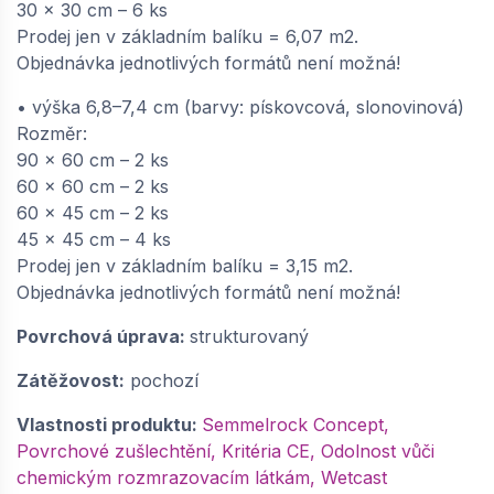
30 x 30 cm – 6 ks
Prodej jen v základním balíku = 6,07 m2.
Objednávka jednotlivých formátů není možná!
• výška 6,8–7,4 cm (barvy: pískovcová, slonovinová)
Rozměr:
90 x 60 cm – 2 ks
60 x 60 cm – 2 ks
60 x 45 cm – 2 ks
45 x 45 cm – 4 ks
Prodej jen v základním balíku = 3,15 m2.
Objednávka jednotlivých formátů není možná!
Povrchová úprava:
strukturovaný
Zátěžovost:
pochozí
Vlastnosti produktu:
Semmelrock Concept,
Povrchové zušlechtění, Kritéria CE, Odolnost vůči
chemickým rozmrazovacím látkám, Wetcast