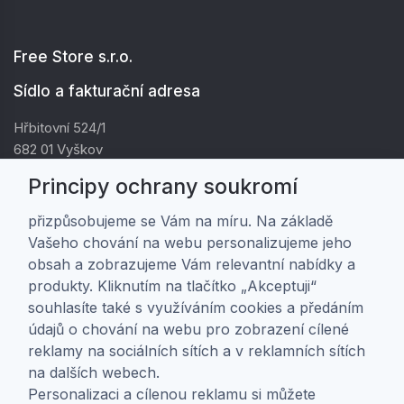
Free Store s.r.o.
Sídlo a fakturační adresa
Hřbitovní 524/1
682 01 Vyškov
IČ: 01805878
Principy ochrany soukromí
DIČ: CZ01805878
přizpůsobujeme se Vám na míru. Na základě
Vašeho chování na webu personalizujeme jeho
Zákaznická péče
obsah a zobrazujeme Vám relevantní nabídky a
produkty. Kliknutím na tlačítko „Akceptuji“
Doprava a platba
souhlasíte také s využíváním cookies a předáním
Obchodní podmínky
údajů o chování na webu pro zobrazení cílené
Ochrana osobních údajů
reklamy na sociálních sítích a v reklamních sítích
Nastavení soukromí
na dalších webech.
Personalizaci a cílenou reklamu si můžete