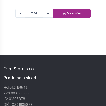
Do košíku
−
+
Free Store s.r.o.
Prodejna a sklad
Holická 156/49
779 00 Olomouc
IČ: 01805878
DIČ: CZ01805878