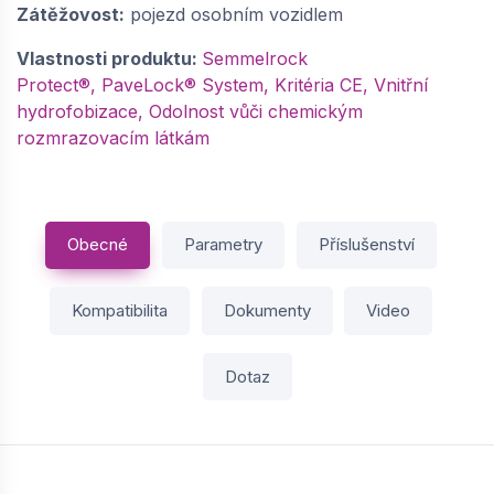
Zátěžovost:
pojezd osobním vozidlem
Vlastnosti produktu:
Semmelrock
Protect®, PaveLock® System, Kritéria CE, Vnitřní
hydrofobizace, Odolnost vůči chemickým
rozmrazovacím látkám
Obecné
Parametry
Příslušenství
Kompatibilita
Dokumenty
Video
Dotaz