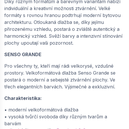
Díky různým formátům a barevným variantám nabízí
dodání do cca 6 týdnů
individuální a kreativní možnosti ztvárnění. Velké
725,
Kč / m2
10
formáty s rovnou hranou podtrhují moderní bytovou
architekturu. Otloukaná dlažba se, díky jejímu
přirozenému vzhledu, postará o zvláště autentický a
−
+
harmonický vzhled. Svěží barvy a intenzivní stínování
plochy upoutají vaši pozornost.
SENSO GRANDE
SEMMELROCK SENSO GRANDE /
velkoformátová dlažba 60x60x8 cm,
Semmelrock Protect - bílohnědočerná |
Pro všechny ty, kteří mají rádi velkorysé, vzdušné
648696743
prostory. Velkoformátová dlažba Senso Grande se
dodání do cca 6 týdnů
postará o moderní a sebejisté ztvárnění plochy. Ve
třech elegantních barvách. Výjimečné a exkluzivní.
725,
Kč / m2
10
Charakteristika:
−
+
• moderní velkoformátová dlažba
• vysoká tvůrčí svoboda díky různým tvarům a
barvám
SEMMELROCK SENSO GRANDE /