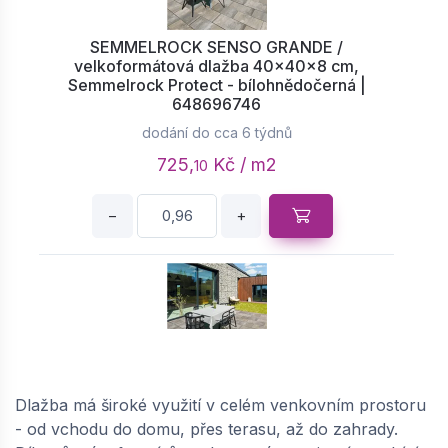
SEMMELROCK SENSO GRANDE /
velkoformátová dlažba 40x40x8 cm,
Semmelrock Protect - bílohnědočerná |
648696746
dodání do cca 6 týdnů
725,
Kč / m2
10
−
+
SEMMELROCK SENSO GRANDE /
velkoformátová dlažba 60x40x8 cm,
Dlažba má široké využití v celém venkovním prostoru
Semmelrock Protect - bílohnědočerná |
- od vchodu do domu, přes terasu, až do zahrady.
648696737