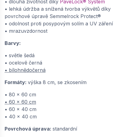
• dlouhá životnost díky
PaveLock® System
velkoformátová dlažba 80x60x8 cm,
• lehká údržba a snížená tvorba výkvětů díky
Semmelrock Protect - bílohnědočerná |
povrchové úpravě Semmelrock Protect®
648696740
• odolnost proti posypovým solím a UV záření
dodání do cca 6 týdnů
• mrazuvzdornost
725,
Kč / m2
10
Barvy:
−
+
• světle šedá
• ocelově černá
• bílohnědočerná
Formáty:
výška 8 cm, se zkosením
• 80 x 60 cm
• 60 x 60 cm
• 60 x 40 cm
• 40 x 40 cm
Povrchová úprava:
standardní