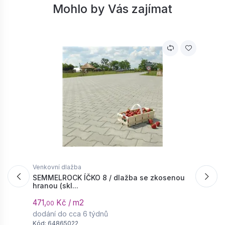
Mohlo by Vás zajímat
Venkovní dlažba
V
SEMMELROCK ÍČKO 8 / dlažba se zkosenou
S
hranou (skl...
d
471,
Kč / m2
5
00
dodání do cca 6 týdnů
d
Kód: 64865022
K