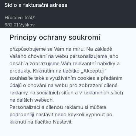
Sídlo a fakturační adresa
Hřbitovní 524/1
682 01 Vyškov
IČ: 01805878
Principy ochrany soukromí
DIČ: CZ01805878
přizpůsobujeme se Vám na míru. Na základě
Vašeho chování na webu personalizujeme jeho
Zákaznická péče
obsah a zobrazujeme Vám relevantní nabídky a
produkty. Kliknutím na tlačítko „Akceptuji“
Doprava a platba
souhlasíte také s využíváním cookies a předáním
Obchodní podmínky
údajů o chování na webu pro zobrazení cílené
Ochrana osobních údajů
reklamy na sociálních sítích a v reklamních sítích
Nastavení soukromí
na dalších webech.
Personalizaci a cílenou reklamu si můžete
podrobněji nastavit nebo kdykoli vypnout po
O nás
kliknutí na tlačítko Nastavit.
O firmě
Kontakt