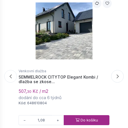
Venkovní dlažba
V
SEMMELROCK CITYTOP Elegant Kombi /
S
dlažba se zkose...
z
507,
Kč / m2
4
30
dodání do cca 6 týdnů
d
Kód: 648610804
K
Do košíku
−
+