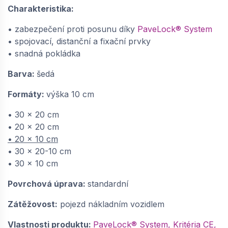
Charakteristika:
SEMMELROCK CITYTOP PaveLock System /
dlažba pro extrémně zatížené plochy,
• zabezpečení proti posunu díky
PaveLock® System
zámkové zabezpečení proti posunu 30x20-
• spojovací, distanční a fixační prvky
10x10 cm - šedá | 64864484
• snadná pokládka
dodání do cca 6 týdnů
543,
Kč / m2
Barva:
šedá
60
Formáty:
výška 10 cm
−
+
• 30 x 20 cm
• 20 x 20 cm
• 20 x 10 cm
SEMMELROCK CITYTOP PaveLock System /
• 30 x 20-10 cm
dlažba pro extrémně zatížené plochy,
• 30 x 10 cm
zámkové zabezpečení proti posunu
30x20x10 cm - šedá | 64864474
Povrchová úprava:
standardní
dodání do cca 6 týdnů
543,
Kč / m2
Zátěžovost:
pojezd nákladním vozidlem
60
Vlastnosti produktu:
PaveLock® System, Kritéria CE,