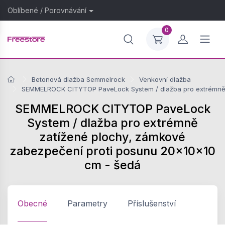
Oblíbené
/
Porovnávání
0
Betonová dlažba Semmelrock
Venkovní dlažba
SEMMELROCK CITYTOP PaveLock System / dlažba pro extrémně z
SEMMELROCK CITYTOP PaveLock
System / dlažba pro extrémně
zatížené plochy, zámkové
zabezpečení proti posunu 20x10x10
cm - šedá
Obecné
Parametry
Příslušenství