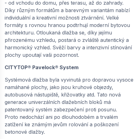
- od vchodu do domu, přes terasu, až do zahrady.
20x20x10 cm - šedá | 64864475
Díky různým formátům a barevným variantám nabízí
dodání do cca 6 týdnů
individuální a kreativní možnosti ztvárnění. Velké
543,
Kč / m2
60
formáty s rovnou hranou podtrhují moderní bytovou
architekturu. Otloukaná dlažba se, díky jejímu
přirozenému vzhledu, postará o zvláště autentický a
−
+
harmonický vzhled. Svěží barvy a intenzivní stínování
plochy upoutají vaši pozornost.
CITYTOP® Pavelock® System
SEMMELROCK CITYTOP PaveLock System /
dlažba pro extrémně zatížené plochy,
zámkové zabezpečení proti posunu 30x10x10
Systémová dlažba byla vyvinutá pro dopravou vysoce
cm - šedá | 64865447
namáhané plochy, jako jsou kruhové objezdy,
dodání do cca 6 týdnů
autobusová nástupiště, křižovatky atd. Tato nová
generace univerzálních dlažebních bloků má
543,
Kč / m2
60
patentovaný systém zabezpečení proti posunu.
Proto nedochází ani po dlouhodobém a trvalém
−
+
zatížení ke známým jevům rolování a poškození
betonové dlažby.