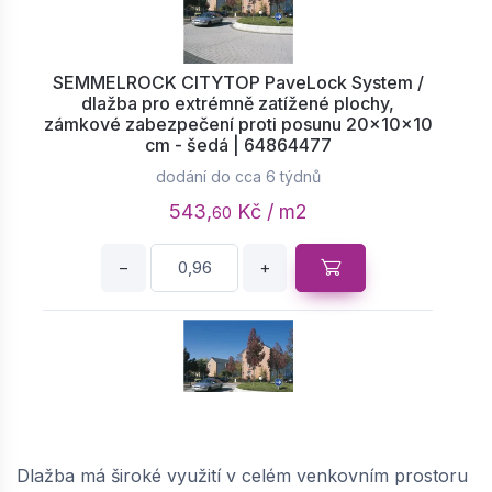
SEMMELROCK CITYTOP PaveLock System /
dlažba pro extrémně zatížené plochy,
zámkové zabezpečení proti posunu 20x10x10
cm - šedá | 64864477
dodání do cca 6 týdnů
543,
Kč / m2
60
−
+
SEMMELROCK CITYTOP PaveLock System /
dlažba pro extrémně zatížené plochy,
Dlažba má široké využití v celém venkovním prostoru
zámkové zabezpečení proti posunu