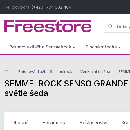
Tel. podpora
(+420) 774 002 464
Betonová dlažba Semmelrock
Plochá střecha
Betonová dlažba Semmelrock
Venkovní dlažba
SEMME
SEMMELROCK SENSO GRANDE / v
světle šedá
Obecné
Parametry
Příslušenství
Komp