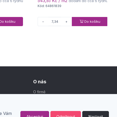
543,
Kč / m2
o cca 6 týdnů
dodání do cca 6 týdnů
60
Kód: 64861839
Do košíku
Do košíku
−
+
O nás
O firmě
Kontakt
me Vám
Akceptuji
Odmítnout
Nastavit