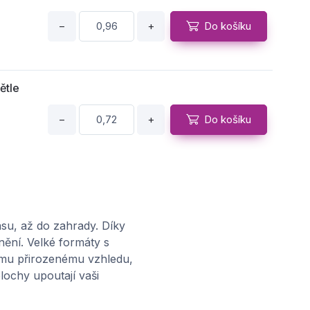
−
+
Do košíku
ětle
−
+
Do košíku
ětle
−
+
Do košíku
su, až do zahrady. Díky
nění. Velké formáty s
jímu přirozenému vzhledu,
lochy upoutají vaši