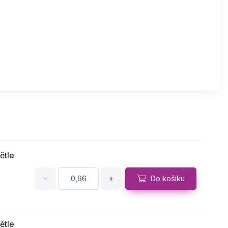
ětle
−
+
Do košíku
ětle