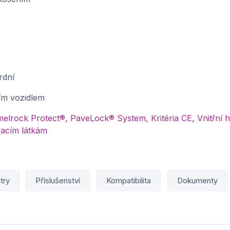
rdní
ím vozidlem
lrock Protect®, PaveLock® System, Kritéria CE, Vnitřní 
acím látkám
try
Příslušenství
Kompatibilita
Dokumenty