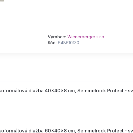
Výrobce:
Wienerberger s.r.o.
Kód:
648610130
ormátová dlažba 40x40x8 cm, Semmelrock Protect - sv
ormátová dlažba 60x40x8 cm, Semmelrock Protect - sv