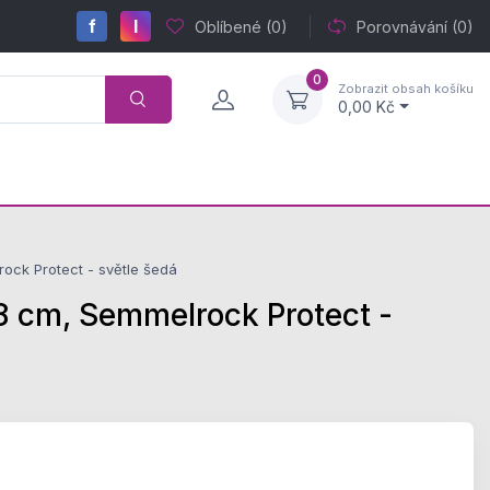
f
I
Oblíbené
(0)
Porovnávání
(0)
0
Zobrazit obsah košíku
0,00 Kč
k Protect - světle šedá
cm, Semmelrock Protect -