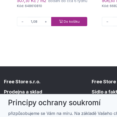
507,
Kč / m2
906,
dodání do cca 6 týdnů
30
60
Kód: 648610810
Kód: 668
Do košíku
−
+
−
Free Store s.r.o.
Free Store 
Prodejna a sklad
Sídlo a fa
Principy ochrany soukromí
Holická 156/49
Hřbitovní 524/
779 00 Olomouc
682 01 Vyško
přizpůsobujeme se Vám na míru. Na základě Vašeho 
IČ: 01805878
IČ: 01805878