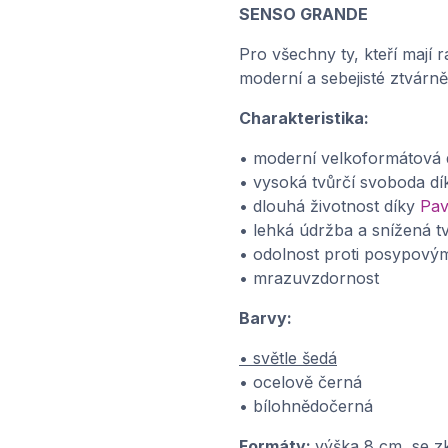
SENSO GRANDE
Pro všechny ty, kteří mají
moderní a sebejisté ztvárně
Charakteristika:
• moderní velkoformátová 
• vysoká tvůrčí svoboda d
• dlouhá životnost díky
Pav
• lehká údržba a snížená 
• odolnost proti posypový
• mrazuvzdornost
Barvy:
• světle šedá
• ocelově černá
• bílohnědočerná
Formáty:
výška 8 cm, se 