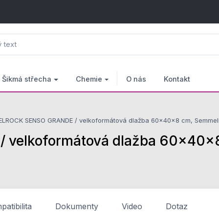
Šikmá střecha
Chemie
O nás
Kontakt
LROCK SENSO GRANDE / velkoformátová dlažba 60x40x8 cm, Semmelroc
elkoformátová dlažba 60x40x8 
atibilita
Dokumenty
Video
Dotaz