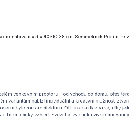
ormátová dlažba 60x60x8 cm, Semmelrock Protect - sv
ormátová dlažba 80x60x8 cm, Semmelrock Protect - sv
 celém venkovním prostoru - od vchodu do domu, přes tera
 variantám nabízí individuální a kreativní možnosti ztvár
derní bytovou architekturu. Otloukaná dlažba se, díky je
ý a harmonický vzhled. Svěží barvy a intenzivní stínování p