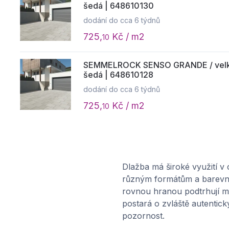
šedá | 648610130
dodání do cca 6 týdnů
725,
Kč / m2
10
SEMMELROCK SENSO GRANDE / velkof
šedá | 648610128
dodání do cca 6 týdnů
725,
Kč / m2
10
SEMMELROCK SENSO GRANDE / velkof
šedá | 648610126
dodání do cca 6 týdnů
Dlažba má široké využití v
725,
Kč / m2
10
různým formátům a barevným
rovnou hranou podtrhují mo
postará o zvláště autentick
pozornost.