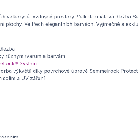
 rádi velkorysé, vzdušné prostory. Velkoformátová dlažba 
ní plochy. Ve třech elegantních barvách. Výjimečné a exklu
dlažba
íky různým tvarům a barvám
eLock® System
tvorba výkvětů díky povrchové úpravě Semmelrock Protec
m solím a UV záření
zkosením