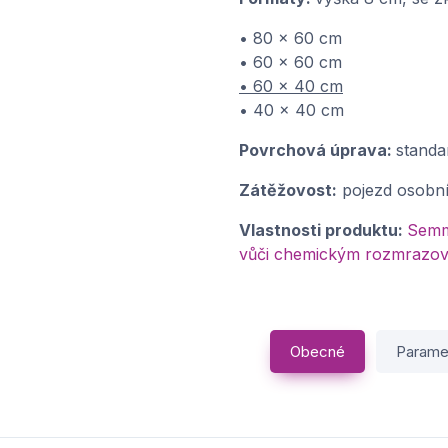
• 80 x 60 cm
• 60 x 60 cm
• 60 x 40 cm
• 40 x 40 cm
Povrchová úprava:
standa
Zátěžovost:
pojezd osobn
Vlastnosti produktu:
Semme
vůči chemickým rozmrazov
Obecné
Parame