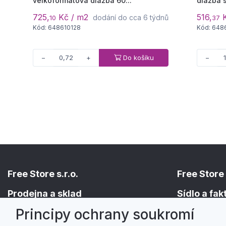
velkoformátová dlažba 60...
dlažba s
725,
Kč / m2
516,
K
dodání do cca 6 týdnů
10
37
Kód: 648610128
Kód: 648
Do košíku
−
+
−
Free Store s.r.o.
Free Store 
Prodejna a sklad
Sídlo a fa
Principy ochrany soukromí
Holická 156/49
Hřbitovní 524/