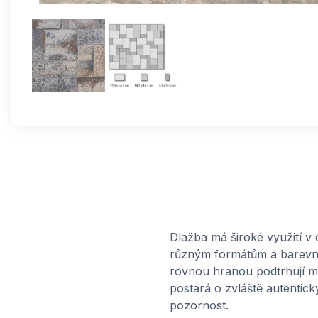
Dlažba má široké využití v
různým formátům a barevným
rovnou hranou podtrhují mo
postará o zvláště autentick
pozornost.