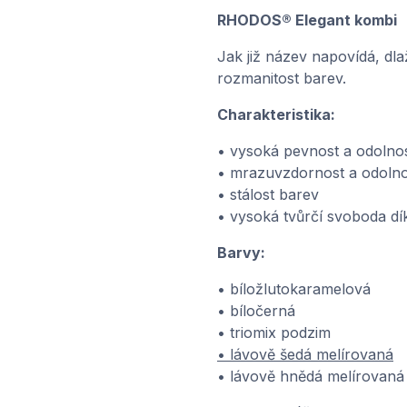
RHODOS® Elegant kombi
Jak již název napovídá, dl
rozmanitost barev.
Charakteristika:
• vysoká pevnost a odolno
• mrazuvzdornost a odolno
• stálost barev
• vysoká tvůrčí svoboda d
Barvy:
• bíložlutokaramelová
• bíločerná
• triomix podzim
• lávově šedá melírovaná
• lávově hnědá melírovaná