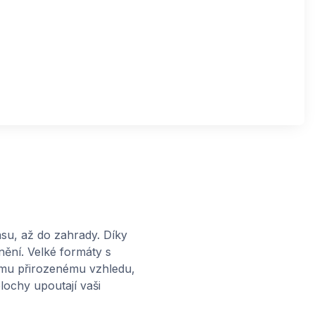
su, až do zahrady. Díky
nění. Velké formáty s
jímu přirozenému vzhledu,
lochy upoutají vaši