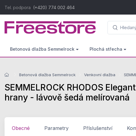
Tel. podpora
(+420) 774 002 464
Betonová dlažba Semmelrock
Plochá střecha
Betonová dlažba Semmelrock
Venkovní dlažba
SEMME
SEMMELROCK RHODOS Elegant Ko
hrany - lávově šedá melírovaná
Obecné
Parametry
Příslušenství
Komp