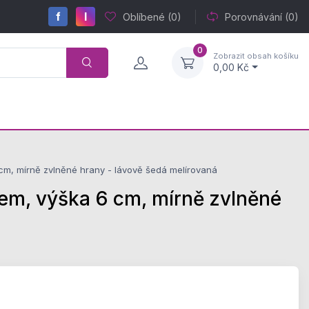
f
I
Oblíbené
(0)
Porovnávání
(0)
0
Zobrazit obsah košíku
0,00 Kč
, mírně zvlněné hrany - lávově šedá melírovaná
m, výška 6 cm, mírně zvlněné