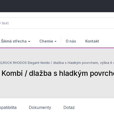
Šikmá střecha
Chemie
O nás
Kontakt
LROCK RHODOS Elegant Kombi / dlažba s hladkým povrchem, výška 6 cm
mbi / dlažba s hladkým povrche
atibilita
Dokumenty
Dotaz