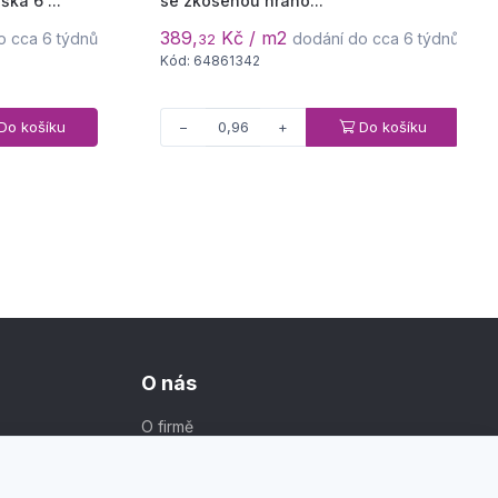
ka 6 ...
se zkosenou hrano...
389,
Kč / m2
o cca 6 týdnů
dodání do cca 6 týdnů
32
Kód: 64861342
Do košíku
Do košíku
−
+
O nás
O firmě
Kontakt