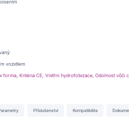
zkosením
vaný
ím vozidlem
 forma, Kritéria CE, Vnitřní hydrofobizace, Odolnost vů
Parametry
Příslušenství
Kompatibilita
Dokume