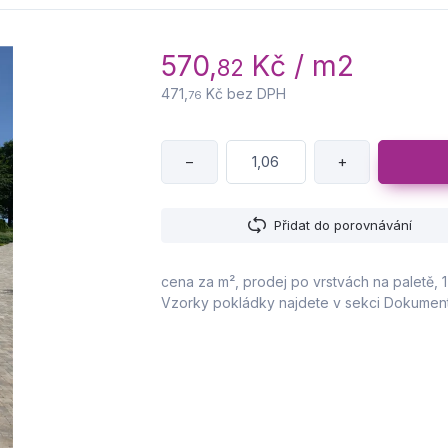
570,
Kč / m2
82
471,
Kč bez DPH
76
−
+
Přidat do porovnávání
cena za m², prodej po vrstvách na paletě, 1 v
Vzorky pokládky najdete v sekci Dokument