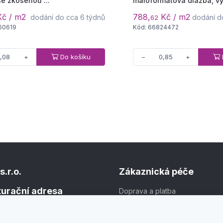
e zkosenou ...
maloformátová dlažba, výš
č / m2
788,
Kč / m2
dodání do cca 6 týdnů
dodání d
62
60619
Kód: 66824472
Do košíku
+
−
+
s.r.o.
Zákaznická péče
kturační adresa
Doprava a platba
Obchodní podmínky
1
Ochrana osobních údajů