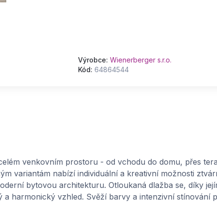
Výrobce:
Wienerberger s.r.o.
Kód:
64864544
 celém venkovním prostoru - od vchodu do domu, přes tera
 variantám nabízí individuální a kreativní možnosti ztvár
derní bytovou architekturu. Otloukaná dlažba se, díky je
ý a harmonický vzhled. Svěží barvy a intenzivní stínování p