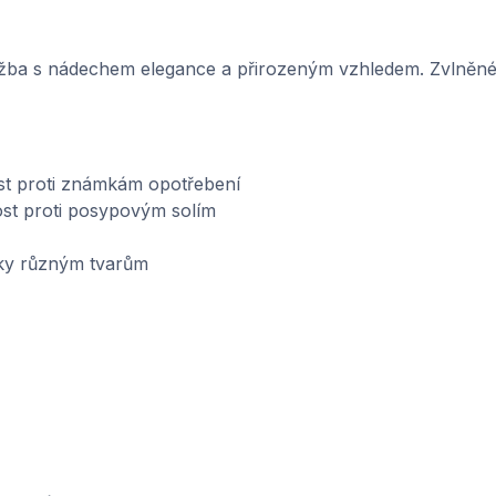
ažba s nádechem elegance a přirozeným vzhledem. Zvlněné 
st proti známkám opotřebení
st proti posypovým solím
íky různým tvarům