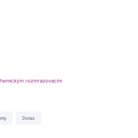
či chemickým rozmrazovacím
nty
Dotaz