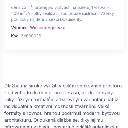
cena za m², prodej po vrstvách na paletě, 1 vrstva =
1,06 m² /// Fotky realizací jsou pouze ilustrační. Vzorky
pokládky najdete v sekci Dokumenty.
Výrobce:
Wienerberger s.r.o.
Kód:
64868036
Dlažba má široké využití v celém venkovním prostoru
- od vchodu do domu, přes terasu, až do zahrady.
Díky různým formátům a barevným variantám nabízí
individuální a kreativní možnosti ztvárnění. Velké
formáty s rovnou hranou podtrhují moderní bytovou
architekturu. Otloukaná dlažba se, díky jejímu
přirozenému vzhledu, postará o zvláště autentický a