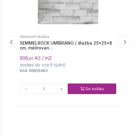
Venkovní dlažba
V
SEMMELROCK UMBRIANO / dlažba 25x25x8
S
cm, melírovan...
p
906,
Kč / m2
6
60
dodání do cca 6 týdnů
d
Kód: 66825483
K
Do košíku
−
+