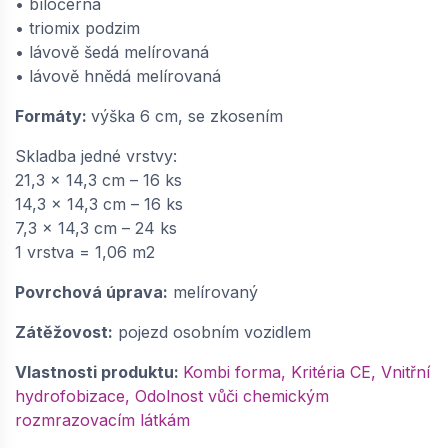
• bíločerná
• triomix podzim
• lávově šedá melírovaná
• lávově hnědá melírovaná
Formáty:
výška 6 cm, se zkosením
Skladba jedné vrstvy:
21,3 x 14,3 cm – 16 ks
14,3 x 14,3 cm – 16 ks
7,3 x 14,3 cm – 24 ks
1 vrstva = 1,06 m2
Povrchová úprava:
melírovaný
Zátěžovost:
pojezd osobním vozidlem
Vlastnosti produktu:
Kombi forma, Kritéria CE, Vnitřní
hydrofobizace, Odolnost vůči chemickým
rozmrazovacím látkám