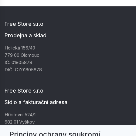
Free Store s.r.o.
Prodejna a sklad
Holická 156/49
779 00 Olomouc
IČ: 01805878
DIČ: CZ01805878
Free Store s.r.o.
Sídlo a fakturační adresa
Hřbitovní 524/1
682 01 Vyškov
IČ: 01805878
Principy ochrany soukromí