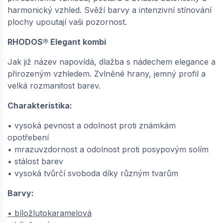
harmonický vzhled. Svěží barvy a intenzivní stínování
plochy upoutají vaši pozornost.
RHODOS® Elegant kombi
Jak již název napovídá, dlažba s nádechem elegance a
přirozeným vzhledem. Zvlněné hrany, jemný profil a
velká rozmanitost barev.
Charakteristika:
• vysoká pevnost a odolnost proti známkám
opotřebení
• mrazuvzdornost a odolnost proti posypovým solím
• stálost barev
• vysoká tvůrčí svoboda díky různým tvarům
Barvy:
• bíložlutokaramelová