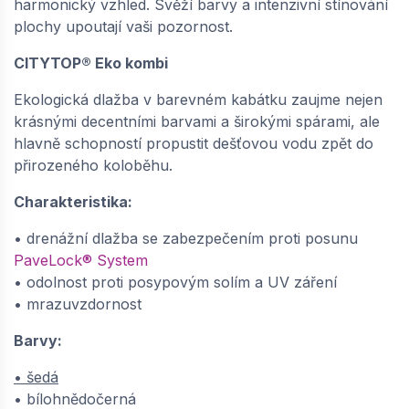
harmonický vzhled. Svěží barvy a intenzivní stínování
plochy upoutají vaši pozornost.
CITYTOP® Eko kombi
Ekologická dlažba v barevném kabátku zaujme nejen
krásnými decentními barvami a širokými spárami, ale
hlavně schopností propustit dešťovou vodu zpět do
přirozeného koloběhu.
Charakteristika:
• drenážní dlažba se zabezpečením proti posunu
PaveLock® System
• odolnost proti posypovým solím a UV záření
• mrazuvzdornost
Barvy:
• šedá
• bílohnědočerná