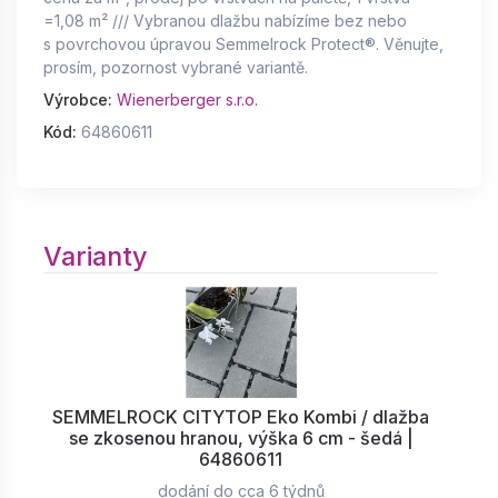
=1,08 m² /// Vybranou dlažbu nabízíme bez nebo
s povrchovou úpravou Semmelrock Protect®. Věnujte,
prosím, pozornost vybrané variantě.
Výrobce:
Wienerberger s.r.o.
Kód:
64860611
Varianty
SEMMELROCK CITYTOP Eko Kombi / dlažba
se zkosenou hranou, výška 6 cm - šedá |
64860611
dodání do cca 6 týdnů