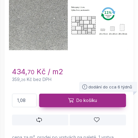
434,
Kč / m2
70
359,
Kč bez DPH
26
dodání do cca 6 týdnů
Do košíku
cena za m², prodej po vrstvách na paletě, 1 vrstva