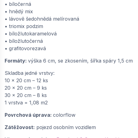
• bíločerná
• hnědý mix
• lávově šedohnědá melírovaná
• triomix podzim
• bíložlutokaramelová
• bíložlutočerná
• grafitovorezavá
Formáty:
výška 6 cm, se zkosením, šířka spáry 1,5 cm
Skladba jedné vrstvy:
10 x 20 cm – 12 ks
20 x 20 cm – 9 ks
30 x 20 cm – 8 ks
1 vrstva = 1,08 m2
Povrchová úprava:
colorflow
Zátěžovost:
pojezd osobním vozidlem