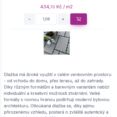
434,
Kč / m2
70
−
+
SEMMELROCK CITYTOP Eko Kombi protect /
dlažba se zkosenou hranou, výška 6 cm - šedá
| 648690611
Dlažba má široké využití v celém venkovním prostoru
dodání do cca 6 týdnů
- od vchodu do domu, přes terasu, až do zahrady.
Díky různým formátům a barevným variantám nabízí
525,
Kč / m2
45
individuální a kreativní možnosti ztvárnění. Velké
formáty s rovnou hranou podtrhují moderní bytovou
−
+
architekturu. Otloukaná dlažba se, díky jejímu
přirozenému vzhledu, postará o zvláště autentický a