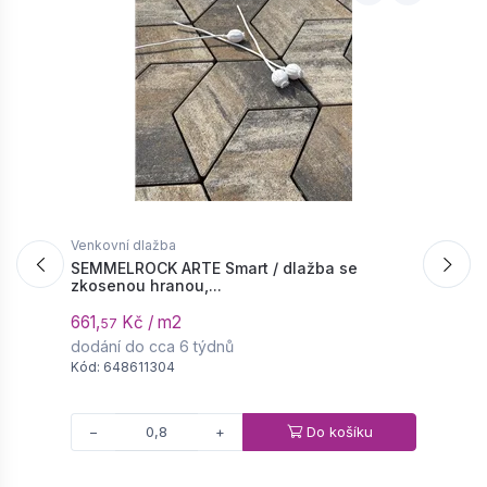
Venkovní dlažba
V
SEMMELROCK ARTE Smart / dlažba se
S
zkosenou hranou,...
d
661,
Kč / m2
5
57
dodání do cca 6 týdnů
d
Kód: 648611304
K
Do košíku
−
+