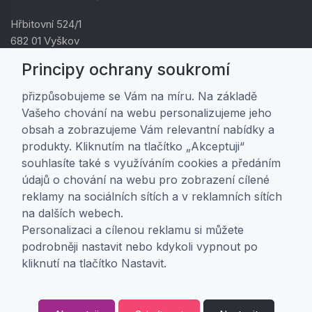
Hřbitovní 524/1
682 01 Vyškov
IČ: 01805878
Principy ochrany soukromí
DIČ: CZ01805878
přizpůsobujeme se Vám na míru. Na základě
Vašeho chování na webu personalizujeme jeho
Zákaznická péče
obsah a zobrazujeme Vám relevantní nabídky a
produkty. Kliknutím na tlačítko „Akceptuji“
Doprava a platba
souhlasíte také s využíváním cookies a předáním
Obchodní podmínky
údajů o chování na webu pro zobrazení cílené
Ochrana osobních údajů
reklamy na sociálních sítích a v reklamních sítích
Nastavení soukromí
na dalších webech.
Personalizaci a cílenou reklamu si můžete
O nás
podrobněji nastavit nebo kdykoli vypnout po
kliknutí na tlačítko Nastavit.
O firmě
Kontakt