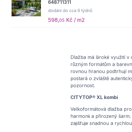
648711311
dodání do cca 6 týdnů
598,
Kč / m2
05
Dlažba má široké využití v
různým formátům a barevným
rovnou hranou podtrhují mo
postará o zvláště autentick
pozornost.
CITYTOP® XL kombi
Velkoformátová dlažba pro
harmonii a přirozený šarm.
zajišťuje snadnou a rychlo