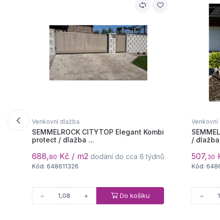
Venkovní dlažba
Venkovní
SEMMELROCK CITYTOP Elegant Kombi
SEMMEL
protect / dlažba ...
/ dlažba
688,
Kč / m2
507,
K
dodání do cca 6 týdnů
80
30
Kód: 648611326
Kód: 648
Do košíku
−
+
−