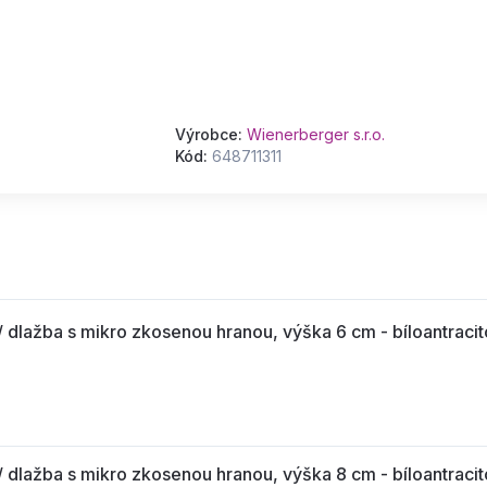
Výrobce:
Wienerberger s.r.o.
Kód:
648711311
ažba s mikro zkosenou hranou, výška 6 cm - bíloantracit
ažba s mikro zkosenou hranou, výška 8 cm - bíloantracit