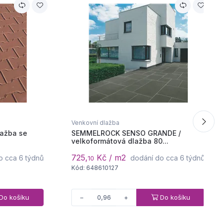
Venkovní dlažba
ažba se
SEMMELROCK SENSO GRANDE /
velkoformátová dlažba 80...
725,
Kč / m2
o cca 6 týdnů
dodání do cca 6 týdnů
10
Kód: 648610127
Do košíku
Do košíku
−
+