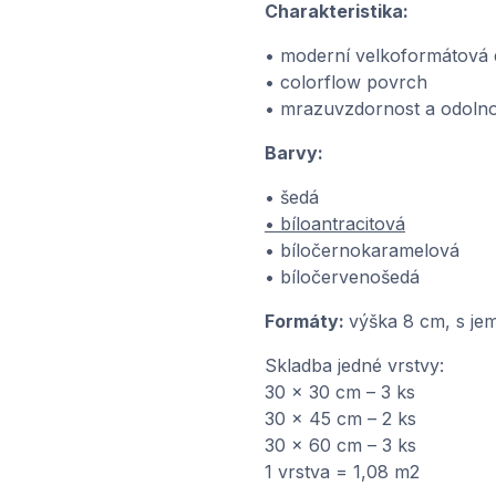
Charakteristika:
• moderní velkoformátová 
• colorflow povrch
• mrazuvzdornost a odolno
Barvy:
• šedá
• bíloantracitová
• bíločernokaramelová
• bíločervenošedá
Formáty:
výška 8 cm, s j
Skladba jedné vrstvy:
30 x 30 cm – 3 ks
30 x 45 cm – 2 ks
30 x 60 cm – 3 ks
1 vrstva = 1,08 m2