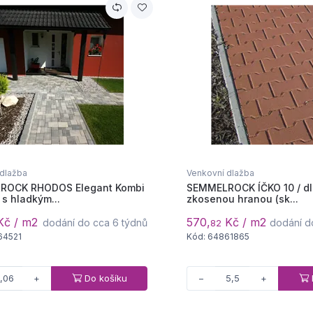
 dlažba
Venkovní dlažba
ROCK RHODOS Elegant Kombi
SEMMELROCK ÍČKO 10 / dl
 s hladkým...
zkosenou hranou (sk...
č / m2
570,
Kč / m2
dodání do cca 6 týdnů
dodání d
82
64521
Kód: 64861865
Do košíku
+
−
+