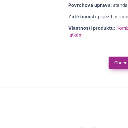
Povrchová úprava:
standa
Zátěžovost:
pojezd osobn
Vlastnosti produktu:
Kombi
látkám
Obecn