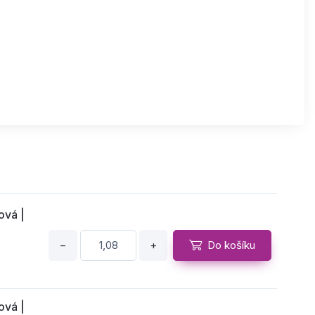
ová |
−
+
Do košíku
ová |