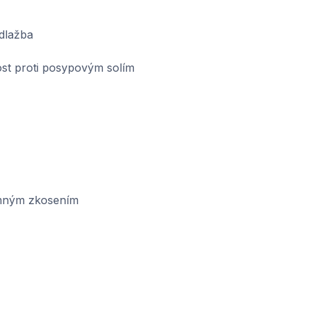
dlažba
st proti posypovým solím
emným zkosením