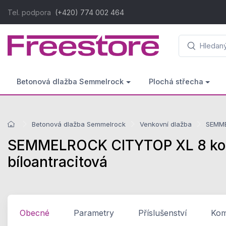
Tel. podpora
(+420) 774 002 464
Betonová dlažba Semmelrock
Plochá střecha
Betonová dlažba Semmelrock
Venkovní dlažba
SEMME
SEMMELROCK CITYTOP XL 8 kombi
bíloantracitová
Obecné
Parametry
Příslušenství
Komp