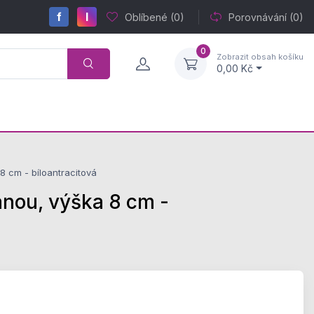
f
I
Oblíbené
(0)
Porovnávání
(0)
0
Zobrazit obsah košíku
0,00 Kč
 cm - bíloantracitová
nou, výška 8 cm -