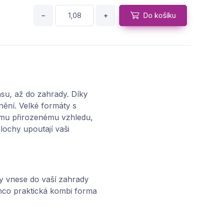
−
+
Do košíku
su, až do zahrady. Díky
nění. Velké formáty s
jímu přirozenému vzhledu,
lochy upoutají vaši
y vnese do vaší zahrady
ímco praktická kombi forma