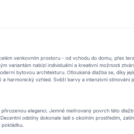
 celém venkovním prostoru - od vchodu do domu, přes tera
 variantám nabízí individuální a kreativní možnosti ztvár
derní bytovou architekturu. Otloukaná dlažba se, díky je
ý a harmonický vzhled. Svěží barvy a intenzivní stínování p
 přirozenou eleganci. Jemně melírovaný povrch této dlažb
 Decentní odstíny dokonale ladí s okolním prostředím, zat
u pokládku.