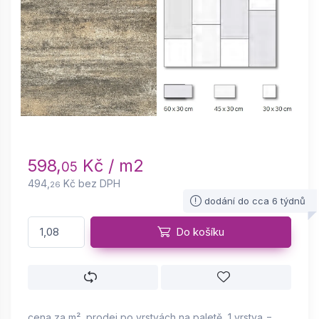
598,
Kč / m2
05
494,
Kč bez DPH
26
dodání do cca 6 týdnů
Do košíku
cena za m², prodej po vrstvách na paletě, 1 vrstva =