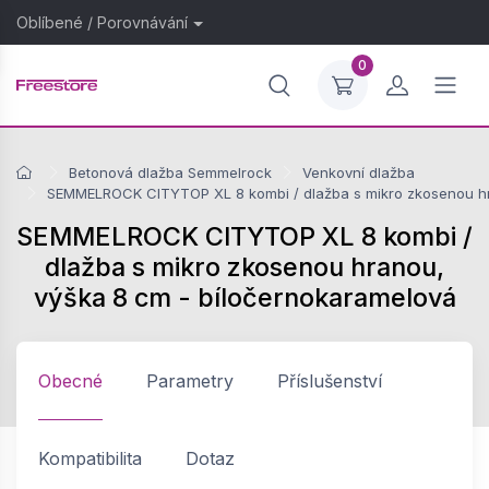
Oblíbené
/
Porovnávání
0
Betonová dlažba Semmelrock
Venkovní dlažba
SEMMELROCK CITYTOP XL 8 kombi / dlažba s mikro zkosenou hr
SEMMELROCK CITYTOP XL 8 kombi /
dlažba s mikro zkosenou hranou,
výška 8 cm - bíločernokaramelová
Obecné
Parametry
Příslušenství
Kompatibilita
Dotaz