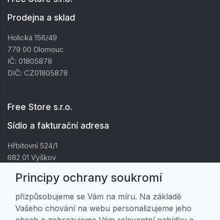
Prodejna a sklad
Holická 156/49
779 00 Olomouc
IČ: 01805878
DIČ: CZ01805878
Free Store s.r.o.
Sídlo a fakturační adresa
Hřbitovní 524/1
682 01 Vyškov
IČ: 01805878
Principy ochrany soukromí
DIČ: CZ01805878
přizpůsobujeme se Vám na míru. Na základě
Vašeho chování na webu personalizujeme jeho
Zákaznická péče