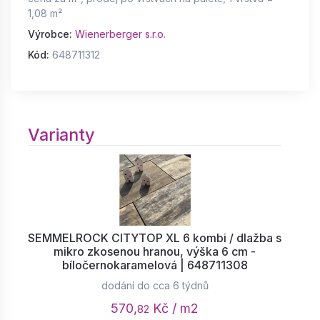
1,08 m²
Výrobce:
Wienerberger s.r.o.
Kód:
648711312
Varianty
SEMMELROCK CITYTOP XL 6 kombi / dlažba s
mikro zkosenou hranou, výška 6 cm -
bíločernokaramelová | 648711308
dodání do cca 6 týdnů
570,
Kč / m2
82