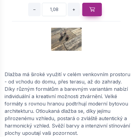
−
+
SEMMELROCK CITYTOP XL 8 kombi / dlažba s
mikro zkosenou hranou, výška 8 cm -
bíločernokaramelová | 648711312
Dlažba má široké využití v celém venkovním prostoru
dodání do cca 6 týdnů
- od vchodu do domu, přes terasu, až do zahrady.
Díky různým formátům a barevným variantám nabízí
598,
Kč / m2
05
individuální a kreativní možnosti ztvárnění. Velké
formáty s rovnou hranou podtrhují moderní bytovou
−
+
architekturu. Otloukaná dlažba se, díky jejímu
přirozenému vzhledu, postará o zvláště autentický a
harmonický vzhled. Svěží barvy a intenzivní stínování
plochy upoutají vaši pozornost.