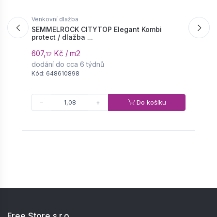
Venkovní dlažba
V
SEMMELROCK CITYTOP Elegant Kombi
S
protect / dlažba ...
h
607,
Kč / m2
5
12
dodání do cca 6 týdnů
d
Kód: 648610898
K
Do košíku
−
+
Free Store s.r.o.