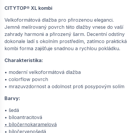
CITYTOP® XL kombi
Velkoformátová dlažba pro přirozenou eleganci.
Jemně melírovaný povrch této dlažby vnese do vaší
zahrady harmonii a přirozený šarm. Decentní odstíny
dokonale ladí s okolním prostředím, zatímco praktická
kombi forma zajišťuje snadnou a rychlou pokládku.
Charakteristika:
• moderní velkoformátová dlažba
• colorflow povrch
• mrazuvzdornost a odolnost proti posypovým solím
Barvy:
• šedá
• bíloantracitová
• bíločernokaramelová
• bíločervenošedá