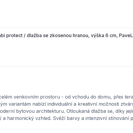
protect / dlažba se zkosenou hranou, výška 6 cm, Pave
protect / dlažba se zkosenou hranou, výška 8 cm, Pave
 celém venkovním prostoru - od vchodu do domu, přes tera
 variantám nabízí individuální a kreativní možnosti ztvár
derní bytovou architekturu. Otloukaná dlažba se, díky je
ý a harmonický vzhled. Svěží barvy a intenzivní stínování p