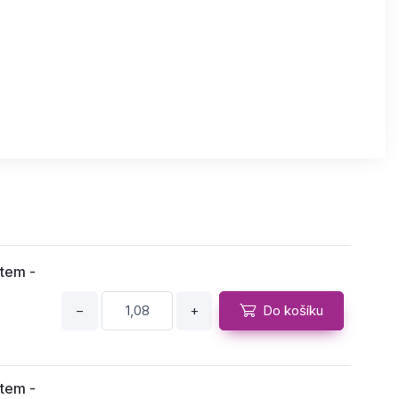
tem -
−
+
Do košíku
tem -