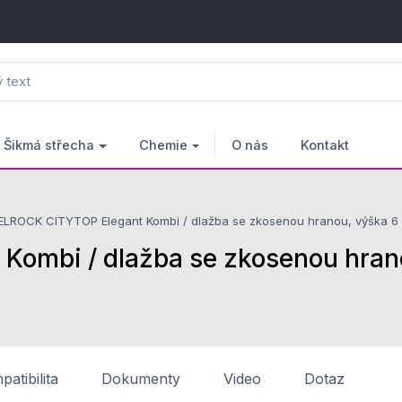
Šikmá střecha
Chemie
O nás
Kontakt
LROCK CITYTOP Elegant Kombi / dlažba se zkosenou hranou, výška 6 
mbi / dlažba se zkosenou hrano
atibilita
Dokumenty
Video
Dotaz