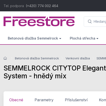
Tel. podpora
(+420) 774 002 464
Betonová dlažba Semmelrock
Plochá střecha
Betonová dlažba Semmelrock
Venkovní dlažba
SEMME
SEMMELROCK CITYTOP Elegant Ko
System - hnědý mix
Obecné
Parametry
Příslušenství
Komp