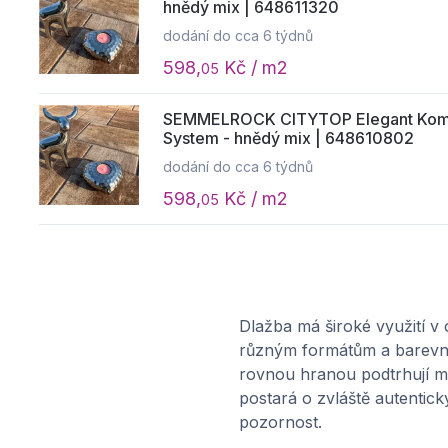
hnědý mix | 648611320
dodání do cca 6 týdnů
598,
Kč / m2
05
SEMMELROCK CITYTOP Elegant Kombi 
System - hnědý mix | 648610802
dodání do cca 6 týdnů
598,
Kč / m2
05
SEMMELROCK CITYTOP Elegant Kombi 
System - hnědý mix | 648611329
dodání do cca 6 týdnů
Dlažba má široké využití v
688,
Kč / m2
80
různým formátům a barevným
rovnou hranou podtrhují mo
postará o zvláště autentick
pozornost.