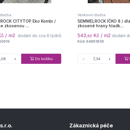
 dlažba
Venkovní dlažba
ROCK CITYTOP Eko Kombi /
SEMMELROCK ÍČKO 8 / dl
e zkosenou ...
zkosené hrany hladk...
č / m2
543,
Kč / m2
dodání do cca 6 týdnů
dodání d
60
60619
Kód: 64861839
Do košíku
+
−
+
s.r.o.
Zákaznická péče