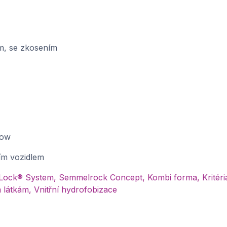
m, se zkosením
low
ím vozidlem
Lock® System, Semmelrock Concept, Kombi forma, Kritéria
átkám, Vnitřní hydrofobizace