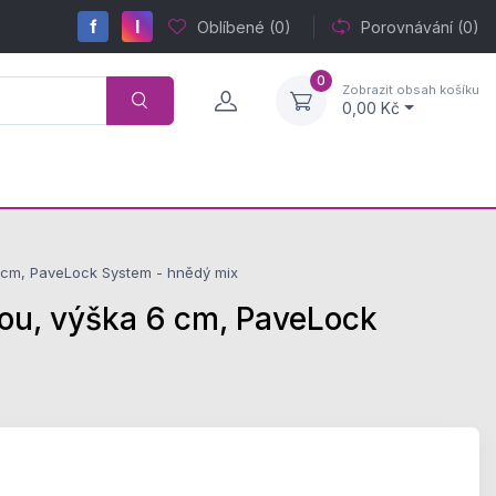
f
I
Oblíbené
(0)
Porovnávání
(0)
0
Zobrazit obsah košíku
0,00 Kč
cm, PaveLock System - hnědý mix
u, výška 6 cm, PaveLock