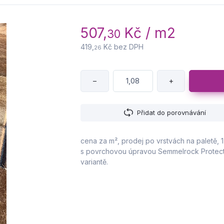
507,
Kč / m2
30
419,
Kč bez DPH
26
−
+
Přidat do porovnávání
cena za m², prodej po vrstvách na paletě, 
s povrchovou úpravou Semmelrock Protect®
variantě.