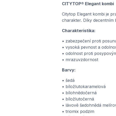
CITYTOP® Elegant kombi
Citytop Elegant kombi je p
charakter. Díky decentním 
Charakteristika:
• zabezpečení proti posun
• vysoká pevnost a odolno
• odolnost proti posypový
• mrazuvzdornost
Barvy:
• šedá
• bíložlutokaramelová
• bílohnědočerná
• bíložlutočerná
• lávově šedohnědá melíro
• triomix podzim