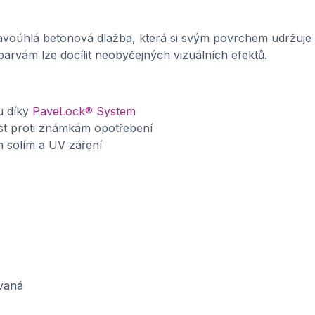
ravoúhlá betonová dlažba, která si svým povrchem udržuje
barvám lze docílit neobyčejných vizuálních efektů.
u díky
PaveLock® System
st proti známkám opotřebení
m solím a UV záření
vaná