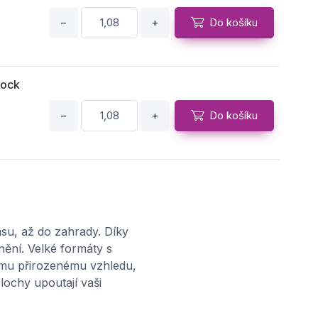
−
+
Do košíku
Lock
−
+
Do košíku
Lock
−
+
Do košíku
su, až do zahrady. Díky
nění. Velké formáty s
jímu přirozenému vzhledu,
lochy upoutají vaši