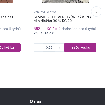
Venkovní dlažba
ažba bez
SEMMELROCK VEGETAČNÍ KÁMEN /
eko dlažba 30 % RC 20...
598,
Kč / m2
o cca 6 týdnů
dodání do cca 6 týdnů
05
Kód: 648610911
Do košíku
Do košíku
−
+
O nás