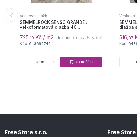
Venkovní dlažba
Venkovní
SEMMELROCK SENSO GRANDE /
SEMMEL
velkoformátová dlažba 40...
dlažba s
725,
Kč / m2
516,
K
dodání do cca 6 týdnů
10
37
Kód: 648696746
Kód: 648
Do košíku
−
+
−
Free Store s.r.o.
Free Store 