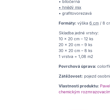
• bíločerná
• hnědý mix
• grafitovorezavá
Formáty:
výška
6 cm
/ 8 c
Skladba jedné vrstvy:
10 x 20 cm – 12 ks
20 x 20 cm – 9 ks
30 x 20 cm – 8 ks
1 vrstva = 1,08 m2
Povrchová úprava:
colorf
Zátěžovost:
pojezd osobn
Vlastnosti produktu:
Pave
chemickým rozmrazovacím l