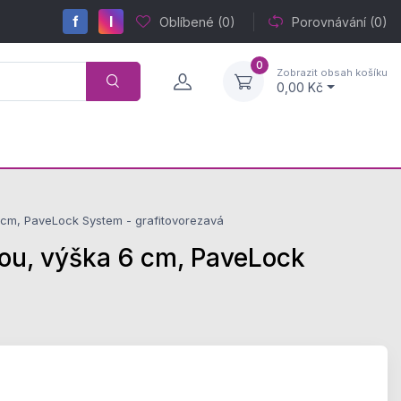
f
I
Oblíbené
(0)
Porovnávání
(0)
0
Zobrazit obsah košíku
0,00 Kč
cm, PaveLock System - grafitovorezavá
u, výška 6 cm, PaveLock