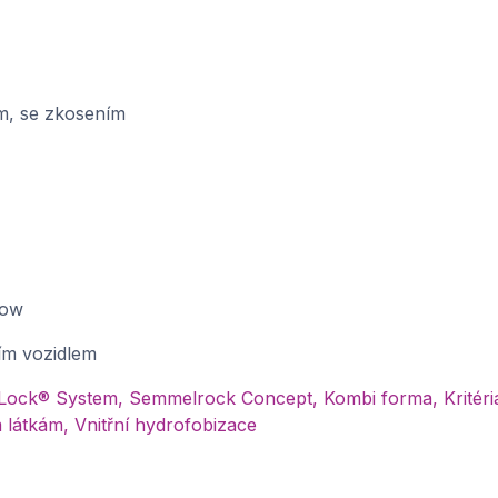
m, se zkosením
low
ím vozidlem
Lock® System, Semmelrock Concept, Kombi forma, Kritéria
átkám, Vnitřní hydrofobizace