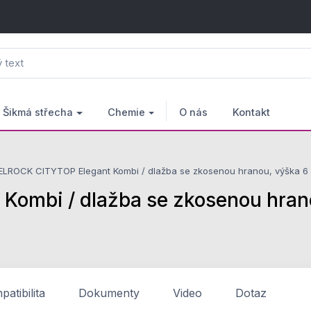
Šikmá střecha
Chemie
O nás
Kontakt
LROCK CITYTOP Elegant Kombi / dlažba se zkosenou hranou, výška 6 
mbi / dlažba se zkosenou hrano
atibilita
Dokumenty
Video
Dotaz