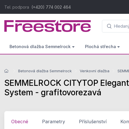
Tel. podpora
(+420) 774 002 464
Betonová dlažba Semmelrock
Plochá střecha
Betonová dlažba Semmelrock
Venkovní dlažba
SEMME
SEMMELROCK CITYTOP Elegant Ko
System - grafitovorezavá
Obecné
Parametry
Příslušenství
Komp