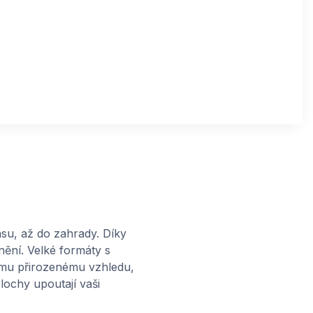
su, až do zahrady. Díky
nění. Velké formáty s
jímu přirozenému vzhledu,
lochy upoutají vaši