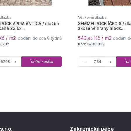
 dlažba
Venkovní dlažba
OCK APPIA ANTICA / dlažba
SEMMELROCK ÍČKO 8 / dl
aná 22,6x...
zkosené hrany hladk...
č / m2
543,
Kč / m2
dodání do cca 6 týdnů
dodání d
60
61232
Kód: 64861839
Do košíku
+
−
+
s.r.o.
Zákaznická péče