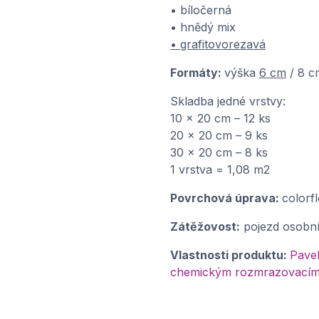
• bíločerná
• hnědý mix
• grafitovorezavá
Formáty:
výška
6 cm
/ 8 c
Skladba jedné vrstvy:
10 x 20 cm – 12 ks
20 x 20 cm – 9 ks
30 x 20 cm – 8 ks
1 vrstva = 1,08 m2
Povrchová úprava:
colorf
Zátěžovost:
pojezd osobn
Vlastnosti produktu:
Pave
chemickým rozmrazovacím l