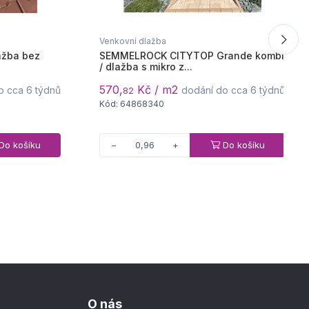
Venkovní dlažba
ažba bez
SEMMELROCK CITYTOP Grande kombi
/ dlažba s mikro z...
570,
Kč / m2
o cca 6 týdnů
dodání do cca 6 týdnů
82
Kód: 64868340
Do košíku
Do košíku
−
+
O nás