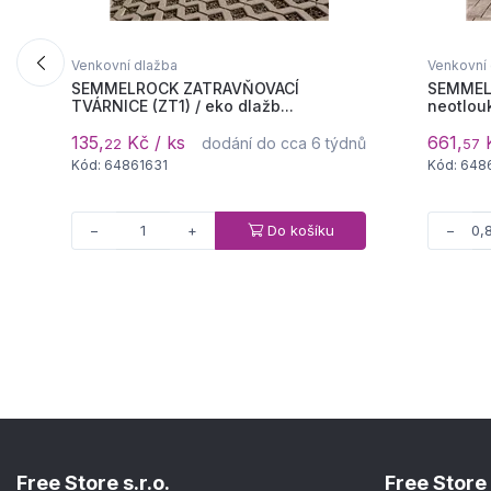
Venkovní dlažba
Venkovní
SEMMELROCK ZATRAVŇOVACÍ
SEMMELR
TVÁRNICE (ZT1) / eko dlažb...
neotlouk
135,
Kč / ks
661,
K
dodání do cca 6 týdnů
22
57
Kód: 64861631
Kód: 648
Do košíku
−
+
−
Free Store s.r.o.
Free Store 