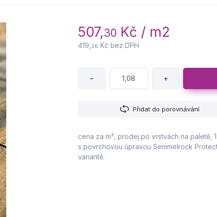
507,
Kč / m2
30
419,
Kč bez DPH
26
−
+
Přidat do porovnávání
cena za m², prodej po vrstvách na paletě, 
s povrchovou úpravou Semmelrock Protect®
variantě.