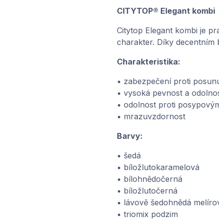
CITYTOP® Elegant kombi
Citytop Elegant kombi je p
charakter. Díky decentním 
Charakteristika:
• zabezpečení proti posun
• vysoká pevnost a odolno
• odolnost proti posypový
• mrazuvzdornost
Barvy:
• šedá
• bíložlutokaramelová
• bílohnědočerná
• bíložlutočerná
• lávově šedohnědá melíro
• triomix podzim