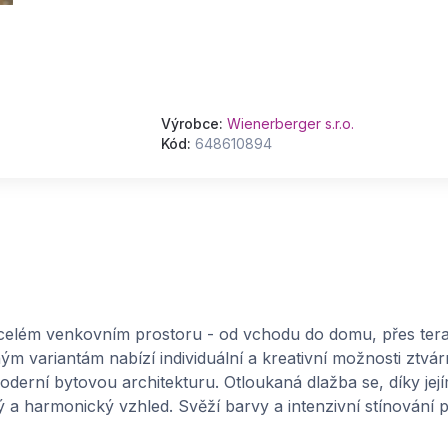
Výrobce:
Wienerberger s.r.o.
Kód:
648610894
 celém venkovním prostoru - od vchodu do domu, přes tera
 variantám nabízí individuální a kreativní možnosti ztvár
derní bytovou architekturu. Otloukaná dlažba se, díky je
ý a harmonický vzhled. Svěží barvy a intenzivní stínování p