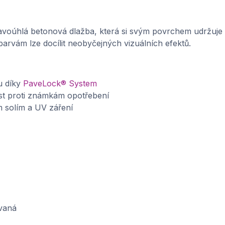
ravoúhlá betonová dlažba, která si svým povrchem udržuje
barvám lze docílit neobyčejných vizuálních efektů.
u díky
PaveLock® System
st proti známkám opotřebení
m solím a UV záření
vaná