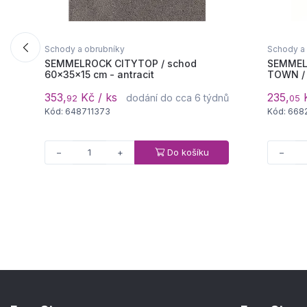
Schody a obrubníky
Schody a
SEMMELROCK CITYTOP / schod
SEMMEL
60x35x15 cm - antracit
TOWN / 
353,
Kč / ks
235,
K
dodání do cca 6 týdnů
92
05
Kód: 648711373
Kód: 668
Do košíku
−
+
−