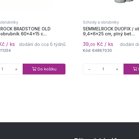
 obrubníky
Schody a obrubníky
ROCK BRADSTONE OLD
SEMMELROCK DUOFIX / ob
obrubník 60x4x15 c...
9,4x6x25 cm, plný bet...
č / ks
39,
Kč / ks
dodání do cca 6 týdnů
dodání d
00
211254
Kód: 64867030
Do košíku
+
−
+