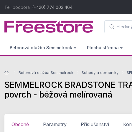
Tel. podpora
(+420) 774 002 464
Betonová dlažba Semmelrock
Plochá střecha
Betonová dlažba Semmelrock
Schody a obrubníky
SE
SEMMELROCK BRADSTONE TRAVER
povrch - béžová melírovaná
Obecné
Parametry
Příslušenství
Komp