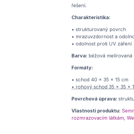
řešení.
Charakteristika:
• strukturovaný povrch
• mrazuvzdornost a odolno
• odolnost proti UV záření
Barva:
béžová melírovaná
Formáty:
• schod 40 x 35 x 15 cm
• rohový schod 35 x 35 x 
Povrchová úprava:
strukt
Vlastnosti produktu:
Semme
rozmrazovacím látkám, We