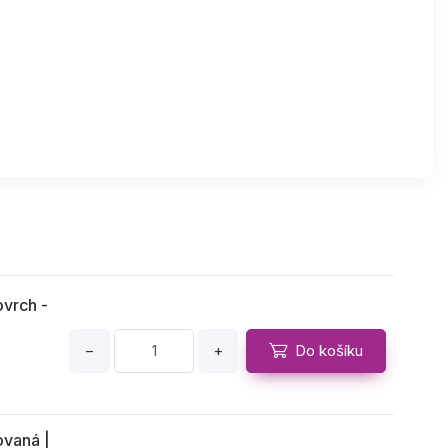
vrch -
−
+
Do košíku
vaná |