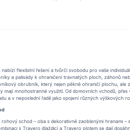
nabízí flexibilní řešení a tvůrčí svobodu pro vaše individuá
bníky a palisády k ohraničení travnatých ploch, záhonů neb
kový obrubník, který nejen pěkně ohraničí plochu, ale z
dy mají mnohostranné využití. Od domovních vchodů, přes
du a v neposlední řadě jako spojení různých výškových roz
od
rohový schod – oba s dekorativně zaoblenými hranami – s
mbinaci s Travero dlaždicí a Travero plotem se dají dosá