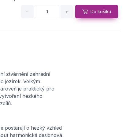
−
+
Do košíku
lní ztvárnění zahradní
o jezírek. Velkým
ároveň je praktický pro
 vytvoření hezkého
dílů.
e postarají o hezký vzhled
hnout harmonická designová