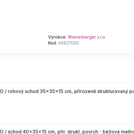
Výrobce:
Wienerberger s.r.o.
Kód:
668211265
ohový schod 35x35x15 cm, přirozeně strukturovaný po
hod 40x35x15 cm, přir. strukt. povrch - béžová melíro