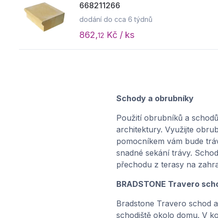
668211266
dodání do cca 6 týdnů
862,
Kč / ks
12
Schody a obrubníky
Použití obrubníků a schodů 
architektury. Využijte obru
pomocníkem vám bude trávní
snadné sekání trávy. Scho
přechodu z terasy na zahra
BRADSTONE Travero sch
Bradstone Travero schod a 
schodiště okolo domu. V ko