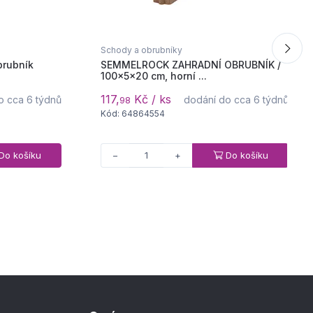
Schody a obrubníky
rubník
SEMMELROCK ZAHRADNÍ OBRUBNÍK /
100x5x20 cm, horní ...
117,
Kč / ks
o cca 6 týdnů
dodání do cca 6 týdnů
98
Kód: 64864554
Do košíku
Do košíku
−
+