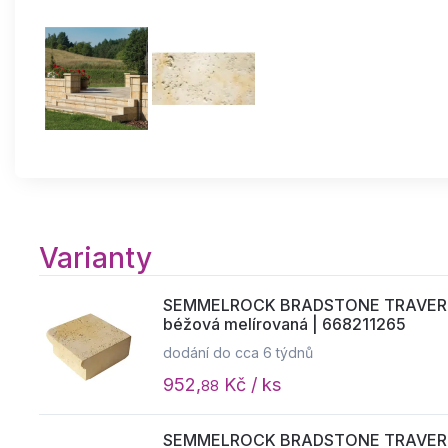
Varianty
SEMMELROCK BRADSTONE TRAVERO / r
béžová melírovaná | 668211265
dodání do cca 6 týdnů
952,
Kč / ks
88
SEMMELROCK BRADSTONE TRAVERO / sc