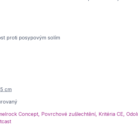
st proti posypovým solím
15 cm
urovaný
lrock Concept, Povrchové zušlechtění, Kritéria CE, Odo
tcast