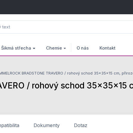
Šikmá střecha
Chemie
O nás
Kontakt
MMELROCK BRADSTONE TRAVERO / rohový schod 35x35x15 cm, přirozen
O / rohový schod 35x35x15 cm,
atibilita
Dokumenty
Dotaz