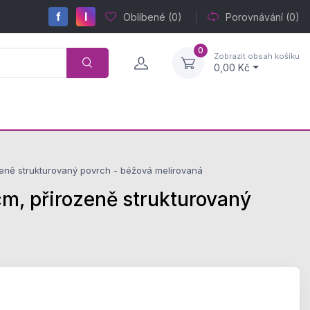
f
I
Oblíbené
(0)
Porovnávání
(0)
0
Zobrazit obsah košíku
0,00 Kč
ě strukturovaný povrch - béžová melírovaná
 přirozeně strukturovaný