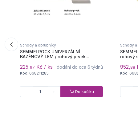
Schody a obrubníky
Schody a
SEMMELROCK UNIVERZÁLNÍ
SEMMEL
BAZÉNOVÝ LEM / rohový prvek...
rohový 
225,
Kč / ks
952,
K
dodání do cca 6 týdnů
97
88
Kód: 668211285
Kód: 668
Do košíku
−
+
−