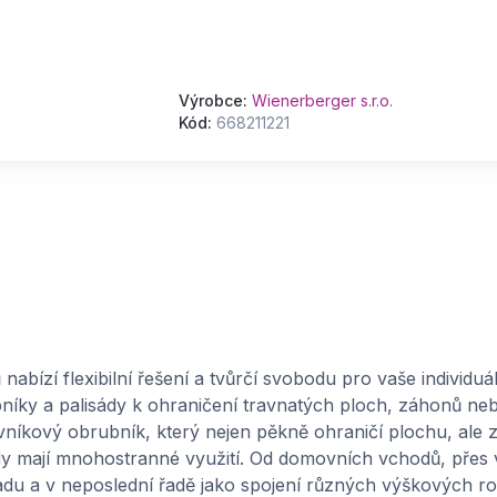
Výrobce:
Wienerberger s.r.o.
Kód:
668211221
nabízí flexibilní řešení a tvůrčí svobodu pro vaše individuá
bníky a palisády k ohraničení travnatých ploch, záhonů neb
kový obrubník, který nejen pěkně ohraničí plochu, ale z
dy mají mnohostranné využití. Od domovních vchodů, přes
du a v neposlední řadě jako spojení různých výškových roz