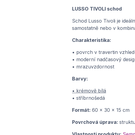
LUSSO TIVOLI schod
Schod Lusso Tivoli je ideál
samostatně nebo v kombinaci
Charakteristika:
• povrch v travertin vzhle
• moderní nadčasový desig
• mrazuvzdornost
Barvy:
• krémově bílá
• stříbrnošedá
Formát:
60 x 30 x 15 cm
Povrchová úprava:
strukt
Vlastnosti produktu:
Semme