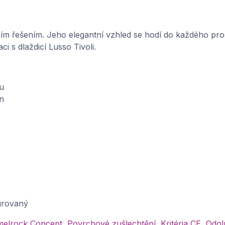
ním řešením. Jeho elegantní vzhled se hodí do každého pros
 s dlaždicí Lusso Tivoli.
du
n
urovaný
lrock Concept, Povrchové zušlechtění, Kritéria CE, Odo