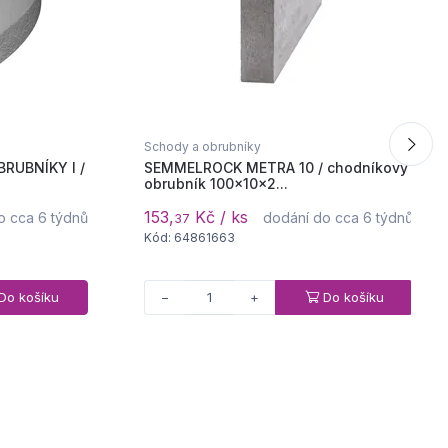
Schody a obrubníky
RUBNÍKY I /
SEMMELROCK METRA 10 / chodníkový
obrubník 100x10x2...
153,
Kč / ks
o cca 6 týdnů
dodání do cca 6 týdnů
37
Kód: 64861663
Do košíku
Do košíku
−
+