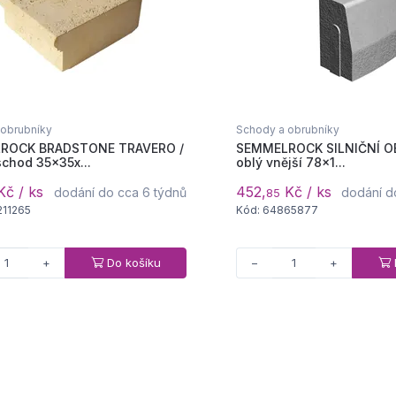
 obrubníky
Schody a obrubníky
ROCK BRADSTONE TRAVERO /
SEMMELROCK SILNIČNÍ OB
schod 35x35x...
oblý vnější 78x1...
č / ks
452,
Kč / ks
dodání do cca 6 týdnů
dodání d
85
211265
Kód: 64865877
Do košíku
+
−
+