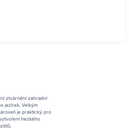
lní ztvárnění zahradní
o jezírek. Velkým
ároveň je praktický pro
 vytvoření hezkého
dílů.