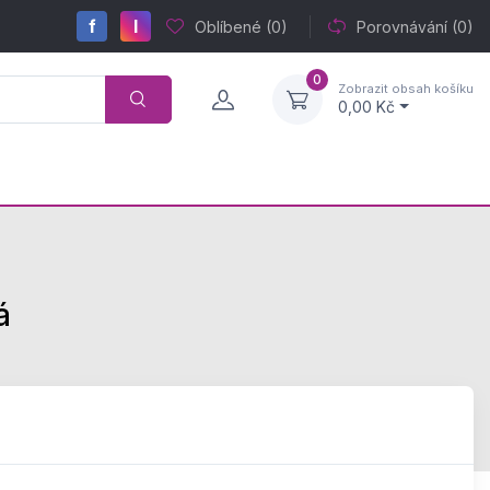
f
I
Oblíbené
(0)
Porovnávání
(0)
0
Zobrazit obsah košíku
0,00 Kč
á