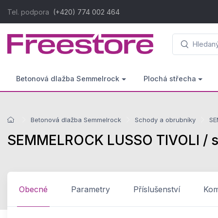
Tel. podpora
(+420) 774 002 464
Betonová dlažba Semmelrock
Plochá střecha
Betonová dlažba Semmelrock
Schody a obrubníky
SE
SEMMELROCK LUSSO TIVOLI / sc
Obecné
Parametry
Příslušenství
Komp