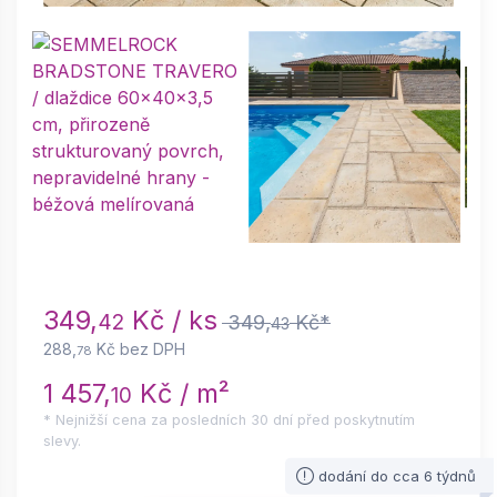
349,
Kč / ks
42
349,
Kč*
43
288,
Kč bez DPH
78
1 457,
Kč / m²
10
* Nejnižší cena za posledních 30 dní před poskytnutím
slevy.
dodání do cca 6 týdnů