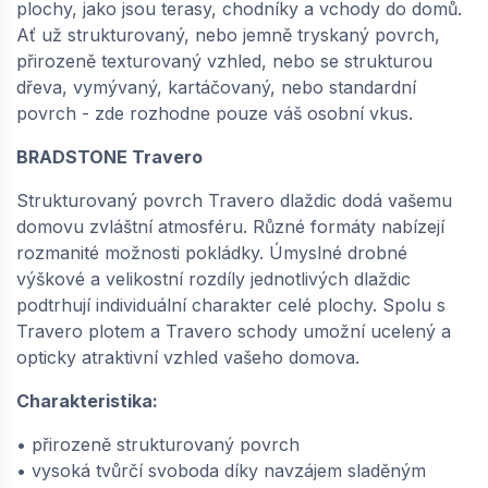
plochy, jako jsou terasy, chodníky a vchody do domů.
béžová melírovaná | 668211271
Ať už strukturovaný, nebo jemně tryskaný povrch,
dodání do cca 6 týdnů
přirozeně texturovaný vzhled, nebo se strukturou
122,
Kč / ks
55
dřeva, vymývaný, kartáčovaný, nebo standardní
povrch - zde rozhodne pouze váš osobní vkus.
−
+
BRADSTONE Travero
Strukturovaný povrch Travero dlaždic dodá vašemu
domovu zvláštní atmosféru. Různé formáty nabízejí
SEMMELROCK BRADSTONE TRAVERO /
rozmanité možnosti pokládky. Úmyslné drobné
dlaždice 40x40x3,5 cm, přirozeně
strukturovaný povrch, nepravidelné hrany -
výškové a velikostní rozdíly jednotlivých dlaždic
béžová melírovaná | 668211273
podtrhují individuální charakter celé plochy. Spolu s
dodání do cca 6 týdnů
Travero plotem a Travero schody umožní ucelený a
opticky atraktivní vzhled vašeho domova.
225,
Kč / ks
97
Charakteristika:
−
+
• přirozeně strukturovaný povrch
• vysoká tvůrčí svoboda díky navzájem sladěným