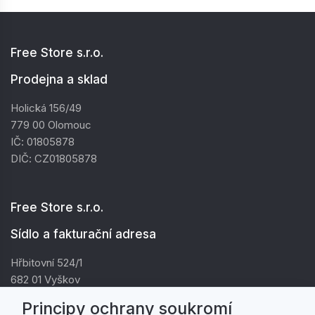
Free Store s.r.o.
Prodejna a sklad
Holická 156/49
779 00 Olomouc
IČ: 01805878
DIČ: CZ01805878
Free Store s.r.o.
Sídlo a fakturační adresa
Hřbitovní 524/1
682 01 Vyškov
IČ: 01805878
Principy ochrany soukromí
DIČ: CZ01805878