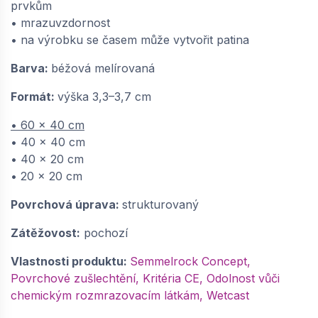
prvkům
SEMMELROCK BRADSTONE TRAVERO /
• mrazuvzdornost
dlaždice 60x40x3,5 cm, přirozeně
• na výrobku se časem může vytvořit patina
strukturovaný povrch, nepravidelné hrany -
béžová melírovaná | 668211275
Barva:
béžová melírovaná
dodání do cca 6 týdnů
Formát:
výška 3,3–3,7 cm
349,
Kč / ks
42
• 60 x 40 cm
−
+
• 40 x 40 cm
• 40 x 20 cm
• 20 x 20 cm
Povrchová úprava:
strukturovaný
Zátěžovost:
pochozí
Vlastnosti produktu:
Semmelrock Concept,
Povrchové zušlechtění, Kritéria CE, Odolnost vůči
chemickým rozmrazovacím látkám, Wetcast