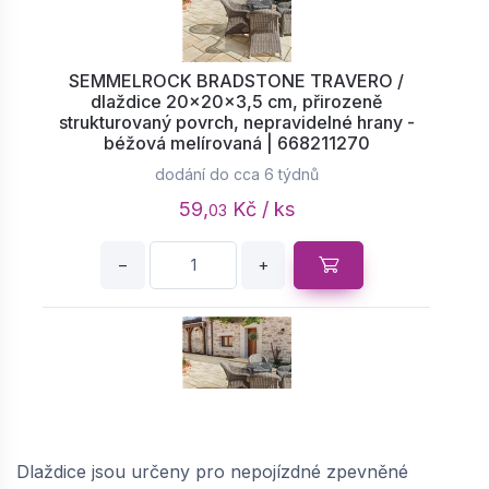
SEMMELROCK BRADSTONE TRAVERO /
dlaždice 20x20x3,5 cm, přirozeně
strukturovaný povrch, nepravidelné hrany -
béžová melírovaná | 668211270
dodání do cca 6 týdnů
59,
Kč / ks
03
−
+
SEMMELROCK BRADSTONE TRAVERO /
dlaždice 40x20x3,5 cm, přirozeně
Dlaždice jsou určeny pro nepojízdné zpevněné
strukturovaný povrch, nepravidelné hrany -