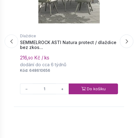
Dlaždice
D
SEMMELROCK ASTI Natura protect / dlaždice
S
bez zkos...
l
216,
Kč / ks
4
90
dodání do cca 6 týdnů
d
Kód: 648610656
K
Do košíku
−
+