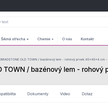
Šikmá střecha
Chemie
O nás
Kontakt
RADSTONE OLD TOWN / bazénový lem - rohový prvek 45x45x4 cm -
WN / bazénový lem - rohový p
atibilita
Dokumenty
Video
Dotaz