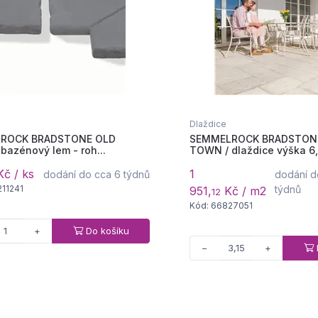
Dlaždice
ROCK BRADSTONE OLD
SEMMELROCK BRADSTON
bazénový lem - roh...
TOWN / dlaždice výška 6,8
č / ks
1
dodání do cca 6 týdnů
dodání d
211241
týdnů
951,
Kč / m2
12
Kód: 66827051
Do košíku
+
−
+