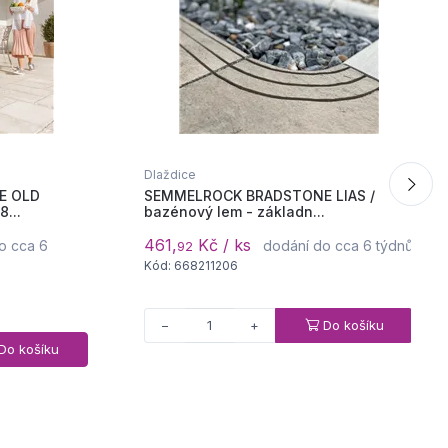
Dlaždice
E OLD
SEMMELROCK BRADSTONE LIAS /
...
bazénový lem - základn...
461,
Kč / ks
o cca 6
dodání do cca 6 týdnů
92
Kód: 668211206
Do košíku
−
+
Do košíku