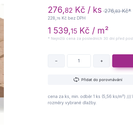
276,
Kč / ks
82
276,
Kč*
83
228,
Kč bez DPH
78
1 539,
Kč / m²
15
* Nejnižší cena za posledních 30 dní před posk
−
+
Přidat do porovnávání
cena za ks, min. odběr 1 ks (5,56 ks/m²) /// 
rozměry vybrané dlažby.