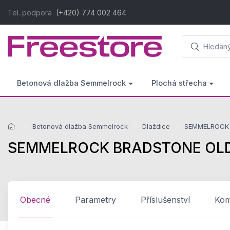
Tel. podpora
(+420) 774 002 464
Betonová dlažba Semmelrock
Plochá střecha
Betonová dlažba Semmelrock
Dlaždice
SEMMELROCK B
SEMMELROCK BRADSTONE OLD TO
Obecné
Parametry
Příslušenství
Komp