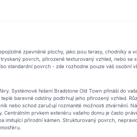
epojízdné zpevněné plochy, jako jsou terasy, chodníky a 
tryskaný povrch, přirozeně texturovaný vzhled, nebo se s
bo standardní povrch - zde rozhodne pouze váš osobní v
éry. Systémové řešení Bradstone Old Town přináší do vaše
 teplé barevné odstíny podtrhují jeho přirozený vzhled. R
ník nebo schod zaručují rozmanité možnosti ztvárnění. N
ady. Centrálním prvkem exteriéru vašeho domu je často prá
a imitující přírodní kámen. Strukturovaný povrch, nepravi
tmosféru.