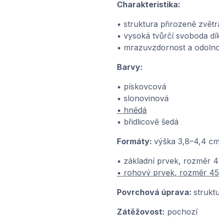
Charakteristika:
• struktura přirozeně zvět
• vysoká tvůrčí svoboda d
• mrazuvzdornost a odolno
Barvy:
• pískovcová
• slonovinová
• hnědá
• břidlicově šedá
Formáty:
výška 3,8–4,4 c
• základní prvek, rozměr 
• rohový prvek, rozměr 4
Povrchová úprava:
strukt
Zátěžovost:
pochozí