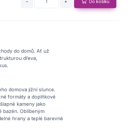
−
+
Do košíku
vchody do domů. Ať už
trukturou dřeva,
kus.
ho domova jižní slunce.
ůzné formáty a doplňkové
ášlapné kameny jako
vě bazén. Oblíbeným
delné hrany a teplé barevné