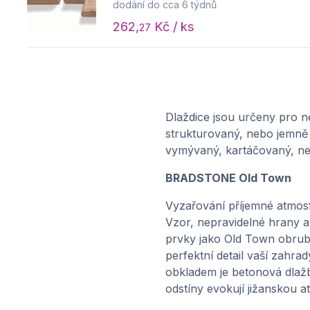
dodání do cca 6 týdnů
262,
Kč / ks
27
Dlaždice jsou určeny pro n
strukturovaný, nebo jemně 
vymývaný, kartáčovaný, ne
BRADSTONE Old Town
Vyzařování příjemné atmosf
Vzor, nepravidelné hrany a
prvky jako Old Town obrub
perfektní detail vaší zahr
obkladem je betonová dlažb
odstíny evokují jižanskou a