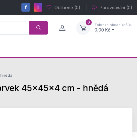
f
I
Oblíbené
(0)
Porovnávání
(0)
0
Zobrazit obsah košíku
0,00 Kč
 hnědá
rvek 45x45x4 cm - hnědá