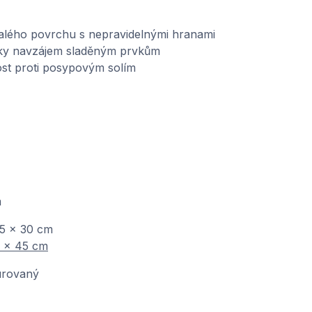
ralého povrchu s nepravidelnými hranami
íky navzájem sladěným prvkům
st proti posypovým solím
m
45 x 30 cm
5 x 45 cm
urovaný