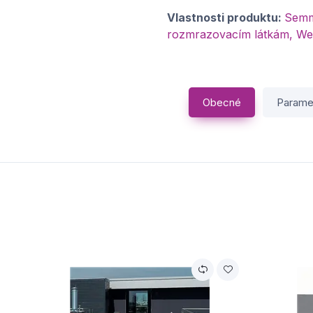
Vlastnosti produktu:
Semme
rozmrazovacím látkám, We
Obecné
Parame