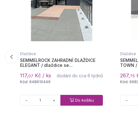
Dlaždice
Dlaždice
SEMMELROCK ZAHRADNÍ DLAŽDICE
SEMMEL
ELEGANT / dlaždice se...
TOWN / 
117,
Kč / ks
267,
K
dodání do cca 6 týdnů
07
75
Kód: 648610449
Kód: 668
Do košíku
−
+
−