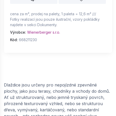
cena za m², prodej na palety, 1 paleta = 12,6 m² ///
Fotky realizací jsou pouze ilustrační, vzory pokládky
najdete v sekci Dokumenty.
Výrobce:
Wienerberger s.r.o.
Kód:
668211230
Dlaždice jsou určeny pro nepojízdné zpevněné
plochy, jako jsou terasy, chodníky a vchody do domů.
Ať už strukturovaný, nebo jemně tryskaný povrch,
přirozeně texturovaný vzhled, nebo se strukturou
dřeva, vymývaný, kartáčovaný, nebo standardní
povrch - zde rozhodne pouze váš osobní vkus.