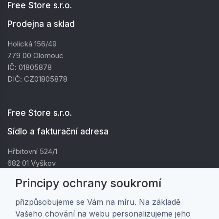
Free Store s.r.o.
Prodejna a sklad
Holická 156/49
779 00 Olomouc
IČ: 01805878
DIČ: CZ01805878
Free Store s.r.o.
Sídlo a fakturační adresa
Hřbitovní 524/1
682 01 Vyškov
IČ: 01805878
Principy ochrany soukromí
DIČ: CZ01805878
přizpůsobujeme se Vám na míru. Na základě
Vašeho chování na webu personalizujeme jeho