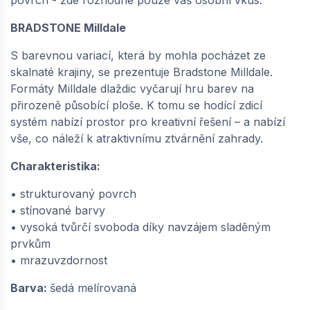
BRADSTONE Milldale
S barevnou variací, která by mohla pocházet ze
skalnaté krajiny, se prezentuje Bradstone Milldale.
Formáty Milldale dlaždic vyčarují hru barev na
přirozeně působící ploše. K tomu se hodící zdicí
systém nabízí prostor pro kreativní řešení – a nabízí
vše, co náleží k atraktivnímu ztvárnění zahrady.
Charakteristika:
• strukturovaný povrch
• stínované barvy
• vysoká tvůrčí svoboda díky navzájem sladěným
prvkům
• mrazuvzdornost
Barva:
šedá melírovaná