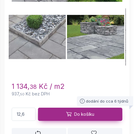
1 134,
Kč / m2
38
937,
Kč bez DPH
50
dodání do cca 6 týdnů
Do košíku