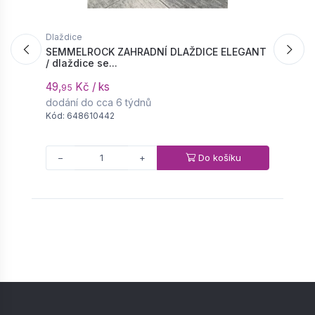
Dlaždice
D
SEMMELROCK ZAHRADNÍ DLAŽDICE ELEGANT
S
/ dlaždice se...
s
49,
Kč / ks
1
95
dodání do cca 6 týdnů
d
Kód: 648610442
K
Do košíku
−
+