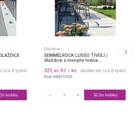
Dlaždice
DLAŽDICE
SEMMELROCK LUSSO TIVOLI /
dlaždice s rovnými hrana...
325,
Kč / ks
o cca 6 týdnů
dodání do cca 6 týdnů
80
Kód: 668211220
Do košíku
Do košíku
−
+