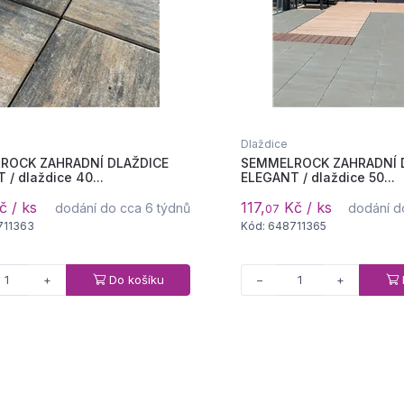
Dlaždice
ROCK ZAHRADNÍ DLAŽDICE
SEMMELROCK ZAHRADNÍ 
/ dlaždice 40...
ELEGANT / dlaždice 50...
 / ks
117,
Kč / ks
dodání do cca 6 týdnů
dodání d
07
711363
Kód: 648711365
Do košíku
+
−
+