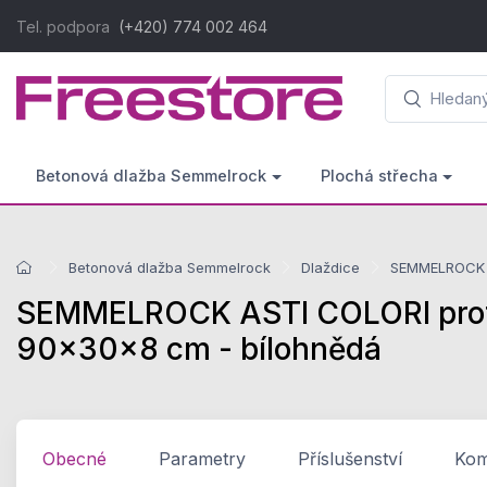
Tel. podpora
(+420) 774 002 464
Betonová dlažba Semmelrock
Plochá střecha
Betonová dlažba Semmelrock
Dlaždice
SEMMELROCK A
SEMMELROCK ASTI COLORI protec
90x30x8 cm - bílohnědá
Obecné
Parametry
Příslušenství
Komp