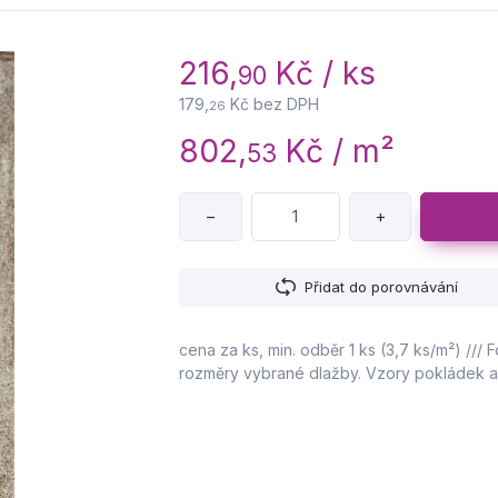
216,
Kč / ks
90
179,
Kč bez DPH
26
802,
Kč / m²
53
−
+
Přidat do porovnávání
cena za ks, min. odběr 1 ks (3,7 ks/m²) /// Fo
rozměry vybrané dlažby. Vzory pokládek a