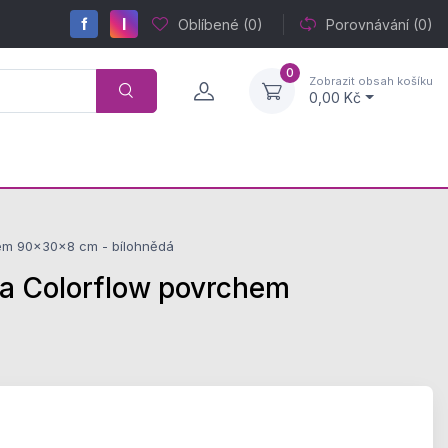
f
I
Oblíbené
(0)
Porovnávání
(0)
0
Zobrazit obsah košíku
0,00 Kč
hem 90x30x8 cm - bílohnědá
a Colorflow povrchem