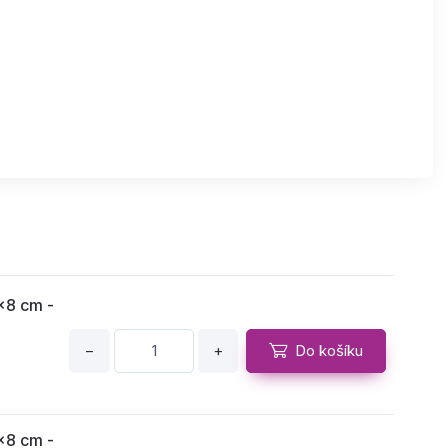
x8 cm -
−
+
Do košíku
x8 cm -