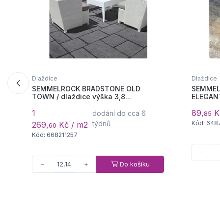
Dlaždice
Dlaždice
SEMMELROCK BRADSTONE OLD
SEMMEL
TOWN / dlaždice výška 3,8...
ELEGANT 
1
89,
Kč
dodání do cca 6
85
týdnů
Kód: 648
269,
Kč / m2
60
Kód: 668211257
−
Do košíku
−
+