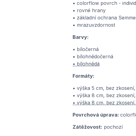
• colorflow povrch - indivi
• rovné hrany
• základní ochrana Semme
• mrazuvzdornost
Barvy:
• bíločerná
• bílohnědočerná
• bílohnědá
Formáty:
• výška 5 cm, bez zkosení,
• výška 8 cm, bez zkosení,
• výška 8 cm, bez zkosení
Povrchová úprava:
colorf
Zátěžovost:
pochozí