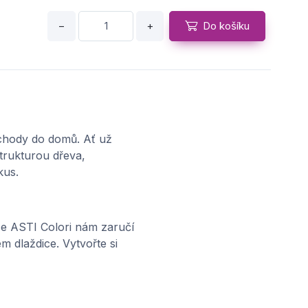
−
+
Do košíku
vchody do domů. Ať už
trukturou dřeva,
kus.
ice ASTI Colori nám zaručí
m dlaždice. Vytvořte si