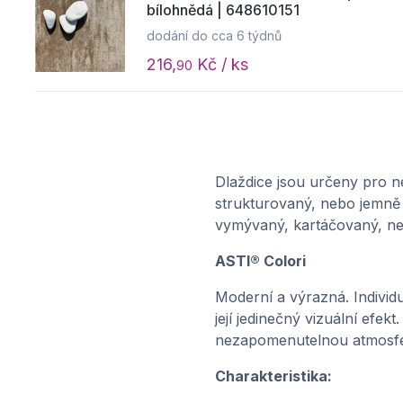
bílohnědá | 648610151
dodání do cca 6 týdnů
216,
Kč / ks
90
Dlaždice jsou určeny pro n
strukturovaný, nebo jemně 
vymývaný, kartáčovaný, ne
ASTI® Colori
Moderní a výrazná. Individu
její jedinečný vizuální efe
nezapomenutelnou atmosfé
Charakteristika: