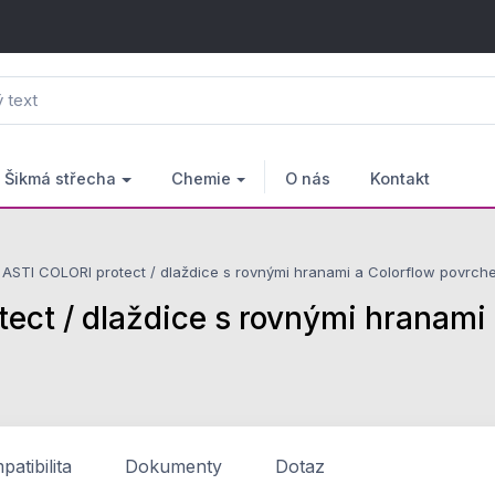
Šikmá střecha
Chemie
O nás
Kontakt
STI COLORI protect / dlaždice s rovnými hranami a Colorflow povrc
t / dlaždice s rovnými hranami 
atibilita
Dokumenty
Dotaz