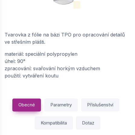
BAUDER / FPO IE vnitřní kout (tvarovka) -
perleťově bílá | 65010000
Skladem: > 5 ks
Tvarovka z fólie na bázi TPO pro opracování detailů
93,
Kč / ks
65
ve střešním plášti.
materiál: speciální polypropylen
−
+
úhel: 90°
zpracování: svařování horkým vzduchem
použití: vytváření koutu
BAUDER / FPO IE vnitřní kout (tvarovka) -
sněhově bílá | 65010005
na objednávku
Obecné
Parametry
Příslušenství
104,
Kč / ks
54
−
+
Kompatibilita
Dotaz