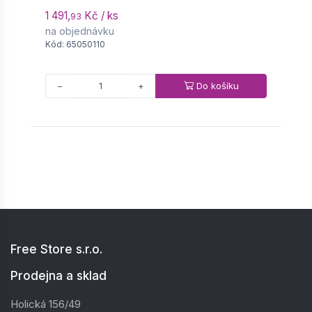
1 491,
Kč / ks
6
93
na objednávku
n
Kód: 65050110
K
Do košíku
−
+
Free Store s.r.o.
Prodejna a sklad
Holická 156/49