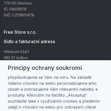
779 00 Olomouc
IČ: 01805878
DIČ: CZ01805878
Free Store s.r.o.
Sídlo a fakturační adresa
Hřbitovní 524/1
682 01 Vyškov
IČ: 01805878
Principy ochrany soukromí
DIČ: CZ01805878
přizpůsobujeme se Vám na míru. Na základě
Vašeho chování na webu personalizujeme jeho
Zákaznická péče
obsah a zobrazujeme Vám relevantní nabídky a
produkty. Kliknutím na tlačítko „Akceptuji“
Doprava a platba
souhlasíte také s využíváním cookies a předáním
Obchodní podmínky
údajů o chování na webu pro zobrazení cílené
Ochrana osobních údajů