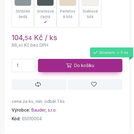
Stříbřitě
Granitově
Perleťov
Sněhově
šedá
černá
ě bílá
bílá
✔
104,
Kč / ks
54
86,
Kč bez DPH
40
Skladem: > 5 ks
Do košíku
cena za ks, min. odběr 1 ks
Výrobce:
Bauder, s.r.o.
Kód:
65010004