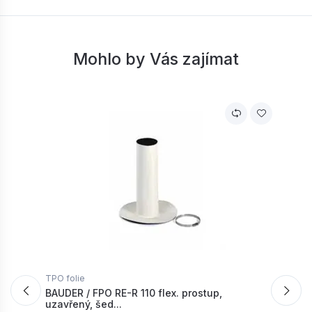
BAUDER / FPO IE vnitřní kout (tvarovka) -
stříbřitě šedá | 65010003
Mohlo by Vás zajímat
Skladem: > 5 ks
93,
Kč / ks
65
−
+
TPO folie
D
BAUDER / FPO RE-R 110 flex. prostup,
B
uzavřený, šed...