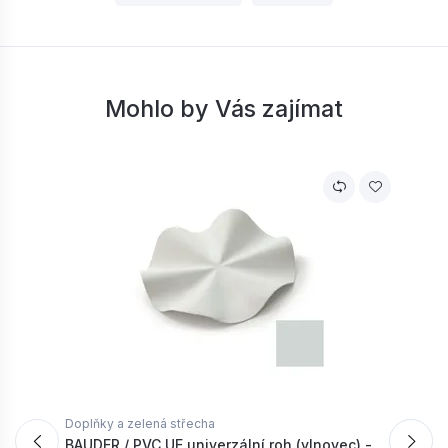
Mohlo by Vás zajímat
Doplňky a zelená střecha
D
BAUDER / PVC UE univerzální roh (vlnovec) -
B