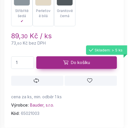
Stříbřitě
Perleťov
Granitově
šedá
ě bílá
černá
✔
89,
Kč / ks
30
73,
Kč bez DPH
80
Skladem: > 5 ks
Do košíku
cena za ks, min. odběr 1 ks
Výrobce:
Bauder, s.r.o.
Kód:
65021003