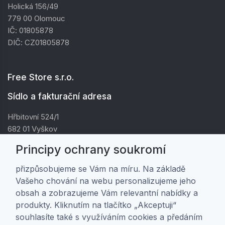
Holická 156/49
779 00 Olomouc
IČ: 01805878
DIČ: CZ01805878
Free Store s.r.o.
Sídlo a fakturační adresa
Hřbitovní 524/1
682 01 Vyškov
IČ: 01805878
Principy ochrany soukromí
DIČ: CZ01805878
přizpůsobujeme se Vám na míru. Na základě
Vašeho chování na webu personalizujeme jeho
Zákaznická péče
obsah a zobrazujeme Vám relevantní nabídky a
produkty. Kliknutím na tlačítko „Akceptuji“
Doprava a platba
souhlasíte také s využíváním cookies a předáním
Obchodní podmínky