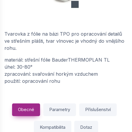
BAUDER / FPO UE univerzální roh (vlnovec) -
granitově černá | 65021004
na objednávku
Tvarovka z fólie na bázi TPO pro opracování detailů
89,
Kč / ks
30
ve střešním plášti, tvar vlnovec je vhodný do vnějšího
rohu.
−
+
materiál: střešní fólie BauderTHERMOPLAN TL
úhel: 30-80°
zpracování: svařování horkým vzduchem
BAUDER / FPO UE univerzální roh (vlnovec) -
použití: opracování rohu
stříbřitě šedá | 65021003
Skladem: > 5 ks
89,
Kč / ks
30
Obecné
Parametry
Příslušenství
−
+
Kompatibilita
Dotaz