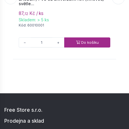
světle...
p
87,
Kč / ks
1
12
Skladem: > 5 ks
S
Kód: 60010001
K
Do košíku
−
+
Free Store s.r.o.
Prodejna a sklad