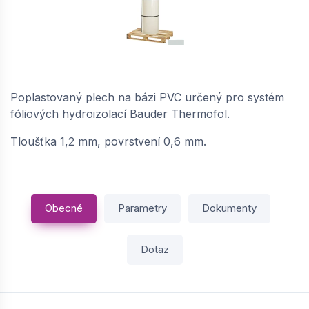
BAUDER / PVC VBL-C 12 poplastovaný plech
svitek (1 × 30 m = 30 m²) - světle šedá |
60110012
Poplastovaný plech na bázi PVC určený pro systém
fóliových hydroizolací Bauder Thermofol.
Skladem: > 5 m2
863,
Kč / m2
94
Tloušťka 1,2 mm, povrstvení 0,6 mm.
−
+
Obecné
Parametry
Dokumenty
BAUDER / PVC VBL-C 12 poplastovaný plech
svitek (1 × 300 m = 300 m²) - světle šedá |
Dotaz
60110015
na objednávku
863,
Kč / m2
94