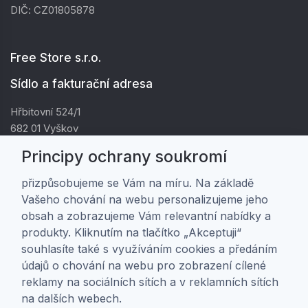
DIČ: CZ01805878
Free Store s.r.o.
Sídlo a fakturační adresa
Hřbitovní 524/1
682 01 Vyškov
IČ: 01805878
Principy ochrany soukromí
DIČ: CZ01805878
přizpůsobujeme se Vám na míru. Na základě
Vašeho chování na webu personalizujeme jeho
Zákaznická péče
obsah a zobrazujeme Vám relevantní nabídky a
produkty. Kliknutím na tlačítko „Akceptuji“
Doprava a platba
souhlasíte také s využíváním cookies a předáním
Obchodní podmínky
údajů o chování na webu pro zobrazení cílené
Ochrana osobních údajů
reklamy na sociálních sítích a v reklamních sítích
Nastavení soukromí
na dalších webech.