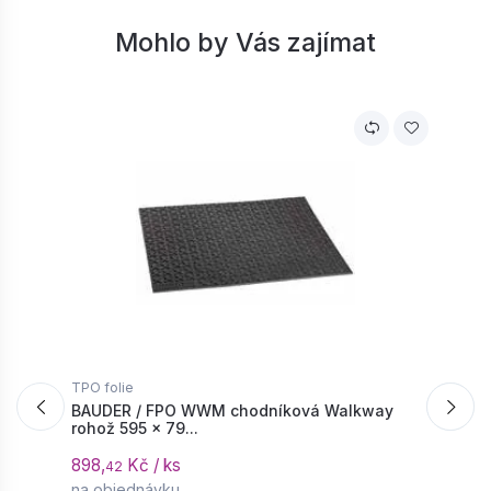
Mohlo by Vás zajímat
−
+
TPO folie
T
BAUDER / FPO WWM chodníková Walkway
B
rohož 595 × 79...
u
898,
Kč / ks
5
42
na objednávku
n