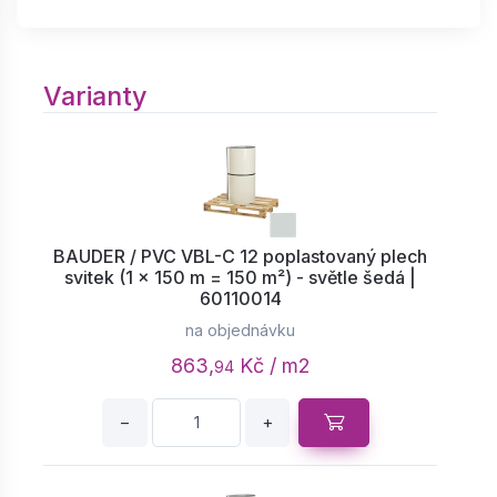
Varianty
BAUDER / PVC VBL-C 12 poplastovaný plech
svitek (1 × 150 m = 150 m²) - světle šedá |
60110014
na objednávku
863,
Kč / m2
94
−
+