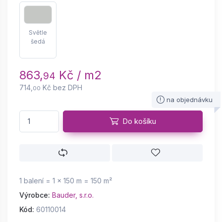
Světle
šedá
863,
Kč / m2
94
714,
Kč bez DPH
00
na objednávku
Do košíku
1 balení = 1 × 150 m = 150 m²
Výrobce:
Bauder, s.r.o.
Kód:
60110014