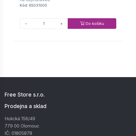
Kód: 65031000
K
Do košíku
−
+
Free Store s.r.o.
Prodejna a sklad
Holická 156/49
779 00 Olomouc
IČ: 01805878