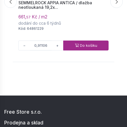
SEMMELROCK APPIA ANTICA / dlažba
S
neotloukaná 19,2x...
s
661,
Kč / m2
5
57
dodání do cca 6 týdnů
d
Kód: 64861229
K
Do košíku
−
+
Free Store s.r.o.
Prodejna a sklad