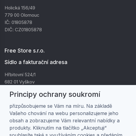
Holická 156/49
779 00 Olomouc
IČ: 01805878
DIČ: CZ01805878
Free Store s.r.o.
Sídlo a fakturační adresa
Hřbitovní 524/1
682 01 Vyškov
IČ: 01805878
Principy ochrany soukromí
DIČ: CZ01805878
přizpůsobujeme se Vám na míru. Na základě
Vašeho chování na webu personalizujeme jeho
Zákaznická péče
obsah a zobrazujeme Vám relevantní nabídky a
produkty. Kliknutím na tlačítko „Akceptuji“
Doprava a platba
souhlasíte také s využíváním cookies a předáním