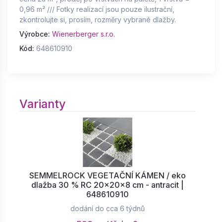
0,96 m² /// Fotky realizací jsou pouze ilustrační,
zkontrolujte si, prosím, rozměry vybrané dlažby.
Výrobce:
Wienerberger s.r.o.
Kód:
648610910
Varianty
SEMMELROCK VEGETAČNÍ KÁMEN / eko
dlažba 30 % RC 20x20x8 cm - antracit |
648610910
dodání do cca 6 týdnů