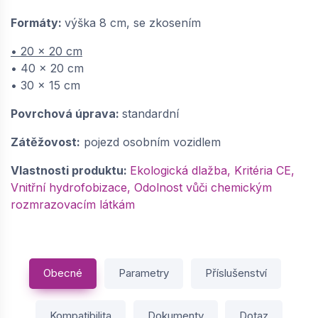
Formáty:
výška 8 cm, se zkosením
• 20 x 20 cm
• 40 x 20 cm
• 30 x 15 cm
Povrchová úprava:
standardní
Zátěžovost:
pojezd osobním vozidlem
Vlastnosti produktu:
Ekologická dlažba, Kritéria CE,
Vnitřní hydrofobizace, Odolnost vůči chemickým
rozmrazovacím látkám
Obecné
Parametry
Příslušenství
Kompatibilita
Dokumenty
Dotaz