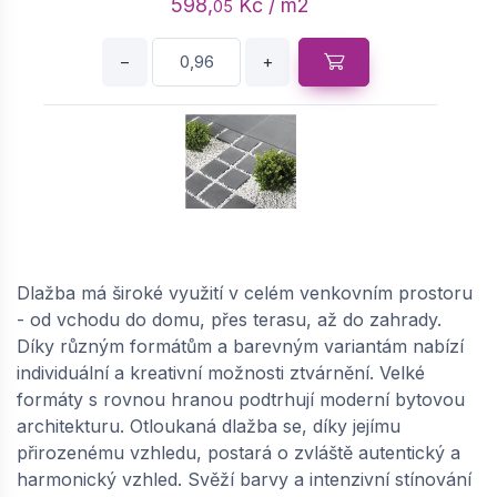
598,
Kč / m2
05
−
+
SEMMELROCK VEGETAČNÍ KÁMEN / eko
dlažba 30 % RC 30x15x8 cm - antracit |
648711336
Dlažba má široké využití v celém venkovním prostoru
- od vchodu do domu, přes terasu, až do zahrady.
dodání do cca 6 týdnů
Díky různým formátům a barevným variantám nabízí
598,
Kč / m2
05
individuální a kreativní možnosti ztvárnění. Velké
formáty s rovnou hranou podtrhují moderní bytovou
−
+
architekturu. Otloukaná dlažba se, díky jejímu
přirozenému vzhledu, postará o zvláště autentický a
harmonický vzhled. Svěží barvy a intenzivní stínování