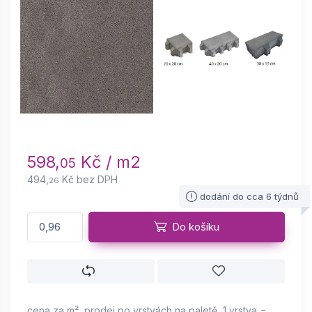
598,
Kč / m2
05
494,
Kč bez DPH
26
dodání do cca 6 týdnů
Do košíku
cena za m², prodej po vrstvách na paletě, 1 vrstva =