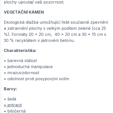
SEMMELROCK VEGETAČNÍ KÁMEN / eko
plochy upoutají vaši pozornost.
dlažba 30 % RC 40x20x8 cm - antracit |
648611333
VEGETAČNÍ KÁMEN
dodání do cca 6 týdnů
Ekologická dlažba umožňující řešit současně zpevnění
598,
Kč / m2
05
a zatravnění plochy s velkým podílem zeleně (cca 25
%). Formáty 20 x 20 cm, 40 x 20 cm a 30 x 15 cm s
−
+
30 % recyklátem v jádrovém betonu.
Charakteristika:
• barevná stálost
• jednoduchá manipulace
• mrazuvzdornost
• odolnost proti posypovým solím
Barvy:
• šedá
• antracit
• bíločerná