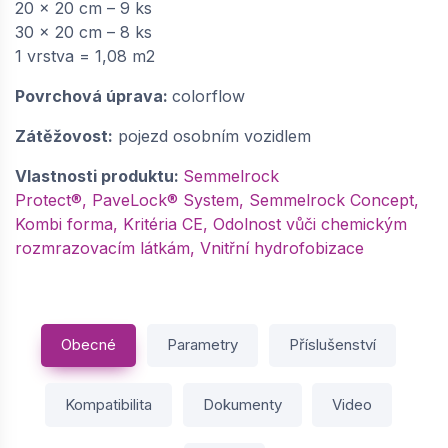
20 x 20 cm – 9 ks
30 x 20 cm – 8 ks
1 vrstva = 1,08 m2
Povrchová úprava:
colorflow
Zátěžovost:
pojezd osobním vozidlem
Vlastnosti produktu:
Semmelrock
Protect®, PaveLock® System, Semmelrock Concept,
Kombi forma, Kritéria CE, Odolnost vůči chemickým
rozmrazovacím látkám, Vnitřní hydrofobizace
Obecné
Parametry
Příslušenství
Kompatibilita
Dokumenty
Video