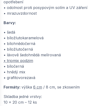
cm, PaveLock System - triomix podzim |
opotřebení
648611325
• odolnost proti posypovým solím a UV záření
dodání do cca 6 týdnů
• mrazuvzdornost
688,
Kč / m2
80
Barvy:
−
+
• šedá
• bíložlutokaramelová
• bílohnědočerná
• bíložlutočerná
• lávově šedohnědá melírovaná
• triomix podzim
• bíločerná
• hnědý mix
• grafitovorezavá
Formáty:
výška
6 cm
/ 8 cm, se zkosením
Skladba jedné vrstvy:
10 x 20 cm – 12 ks