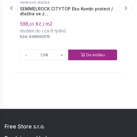
Venkovní dlažba
V
SEMMELROCK CITYTOP Eko Kombi protect /
S
dlažba se z...
d
598,
Kč / m2
5
05
dodání do cca 6 týdnů
d
Kód: 648690615
K
Do košíku
−
+
Free Store s.r.o.