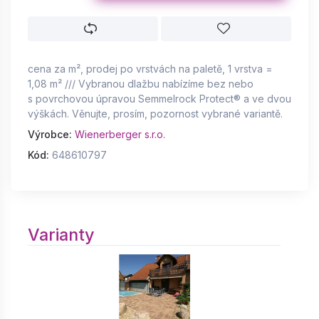
cena za m², prodej po vrstvách na paletě, 1 vrstva =
1,08 m² /// Vybranou dlažbu nabízíme bez nebo
s povrchovou úpravou Semmelrock Protect® a ve dvou
výškách. Věnujte, prosím, pozornost vybrané variantě.
Výrobce:
Wienerberger s.r.o.
Kód:
648610797
Varianty