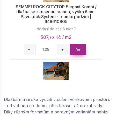
SEMMELROCK CITYTOP Elegant Kombi /
dlažba se zkosenou hranou, výška 6 cm,
PaveLock System - triomix podzim |
648610805
dodání do cca 6 týdnů
507,
Kč / m2
30
−
+
SEMMELROCK CITYTOP Elegant Kombi /
dlažba se zkosenou hranou, výška 8 cm,
Dlažba má široké využití v celém venkovním prostoru
PaveLock System - triomix podzim |
- od vchodu do domu, přes terasu, až do zahrady.
648611316
Díky různým formátům a barevným variantám nabízí
dodání do cca 6 týdnů