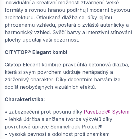
individuální a kreativní možnosti ztvárnění. Velké
598,
Kč / m2
05
formáty s rovnou hranou podtrhují moderní bytovou
architekturu. Otloukaná dlažba se, díky jejímu
−
+
přirozenému vzhledu, postará o zvláště autentický a
harmonický vzhled. Svěží barvy a intenzivní stínování
plochy upoutají vaši pozornost.
SEMMELROCK CITYTOP Elegant Kombi
CITYTOP® Elegant kombi
protect / dlažba se zkosenou hranou, výška 6
cm, PaveLock System - triomix podzim |
Citytop Elegant kombi je pravoúhlá betonová dlažba,
648610797
která si svým povrchem udržuje nenápadný a
dodání do cca 6 týdnů
zdrženlivý charakter. Díky decentním barvám lze
598,
Kč / m2
docílit neobyčejných vizuálních efektů.
05
Charakteristika:
−
+
• zabezpečení proti posunu díky
PaveLock® System
• lehká údržba a snížená tvorba výkvětů díky
povrchové úpravě Semmelrock Protect®
SEMMELROCK CITYTOP Elegant Kombi
• vysoká pevnost a odolnost proti známkám
protect / dlažba se zkosenou hranou, výška 8