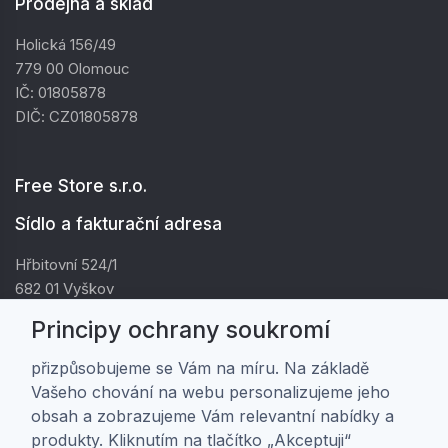
Prodejna a sklad
Holická 156/49
779 00 Olomouc
IČ: 01805878
DIČ: CZ01805878
Free Store s.r.o.
Sídlo a fakturační adresa
Hřbitovní 524/1
682 01 Vyškov
IČ: 01805878
Principy ochrany soukromí
DIČ: CZ01805878
přizpůsobujeme se Vám na míru. Na základě
Vašeho chování na webu personalizujeme jeho
Zákaznická péče
obsah a zobrazujeme Vám relevantní nabídky a
produkty. Kliknutím na tlačítko „Akceptuji“
Doprava a platba