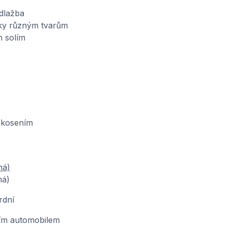
dlažba
íky různým tvarům
m solím
zkosením
ná)
ná)
rdní
ím automobilem