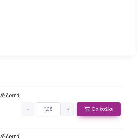
vě černá
−
+
Do košíku
vě černá