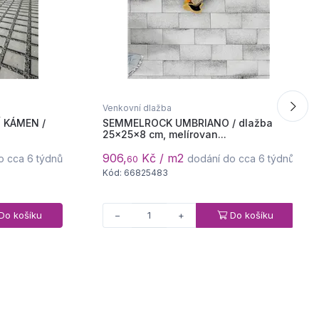
Venkovní dlažba
 KÁMEN /
SEMMELROCK UMBRIANO / dlažba
25x25x8 cm, melírovan...
906,
Kč / m2
o cca 6 týdnů
dodání do cca 6 týdnů
60
Kód: 66825483
Do košíku
Do košíku
−
+