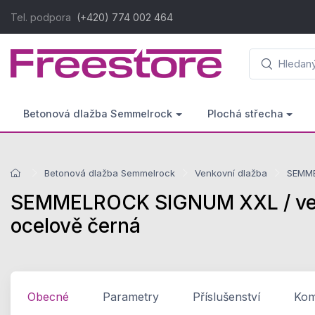
Tel. podpora
(+420) 774 002 464
Betonová dlažba Semmelrock
Plochá střecha
Betonová dlažba Semmelrock
Venkovní dlažba
SEMME
SEMMELROCK SIGNUM XXL / velk
ocelově černá
Obecné
Parametry
Příslušenství
Komp