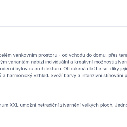
 celém venkovním prostoru - od vchodu do domu, přes tera
 variantám nabízí individuální a kreativní možnosti ztvár
derní bytovou architekturu. Otloukaná dlažba se, díky je
ý a harmonický vzhled. Svěží barvy a intenzivní stínování p
num XXL umožní netradiční ztvárnění velkých ploch. Jedn