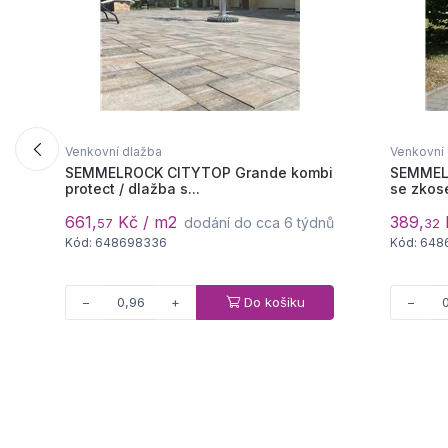
Venkovní dlažba
Venkovní
SEMMELROCK CITYTOP Grande kombi
SEMMELR
protect / dlažba s...
se zkos
661,
Kč / m2
389,
dodání do cca 6 týdnů
57
32
Kód: 648698336
Kód: 648
Do košíku
−
+
−