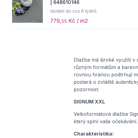
| 648610146
dodání do cca 6 týdnů
779,
Kč / m2
55
Dlažba má široké využití v
různým formátům a barevným
rovnou hranou podtrhují mo
postará o zvláště autentick
pozornost.
SIGNUM XXL
Velkoformátová dlažba Sig
který splní vaše očekávání.
Charakteristika: