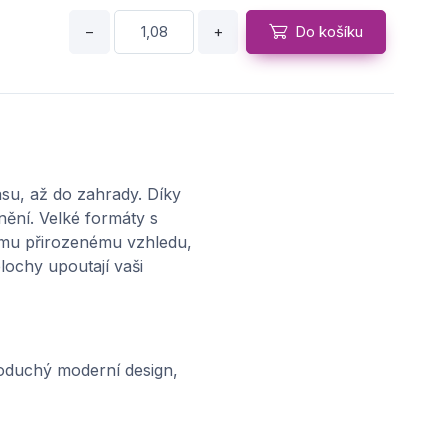
−
+
Do košíku
su, až do zahrady. Díky
nění. Velké formáty s
jímu přirozenému vzhledu,
lochy upoutají vaši
oduchý moderní design,