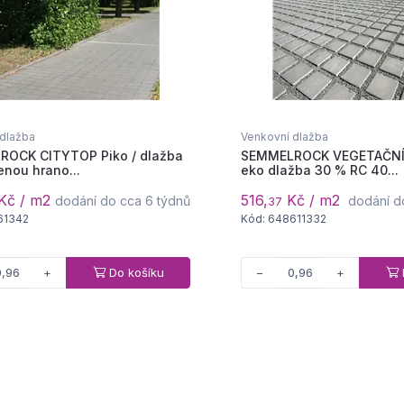
 dlažba
Venkovní dlažba
OCK CITYTOP Piko / dlažba
SEMMELROCK VEGETAČNÍ
enou hrano...
eko dlažba 30 % RC 40...
Kč / m2
516,
Kč / m2
dodání do cca 6 týdnů
dodání d
37
61342
Kód: 648611332
Do košíku
+
−
+