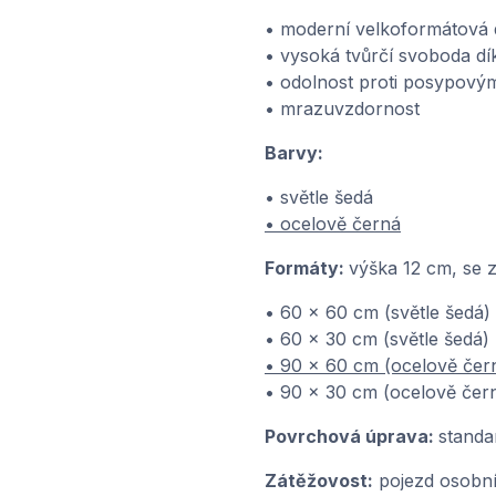
• moderní velkoformátová 
• vysoká tvůrčí svoboda d
• odolnost proti posypový
• mrazuvzdornost
Barvy:
• světle šedá
• ocelově černá
Formáty:
výška 12 cm, se 
• 60 x 60 cm (světle šedá)
• 60 x 30 cm (světle šedá)
• 90 x 60 cm (ocelově čer
• 90 x 30 cm (ocelově čer
Povrchová úprava:
standa
Zátěžovost:
pojezd osobn