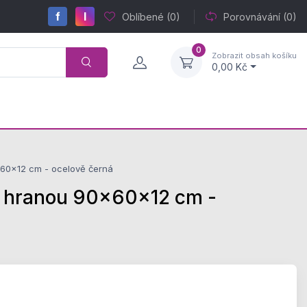
f
I
Oblíbené
(0)
Porovnávání
(0)
0
Zobrazit obsah košíku
0,00 Kč
60x12 cm - ocelově černá
 hranou 90x60x12 cm -