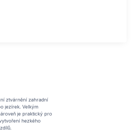
lní ztvárnění zahradní
o jezírek. Velkým
ároveň je praktický pro
 vytvoření hezkého
dílů.