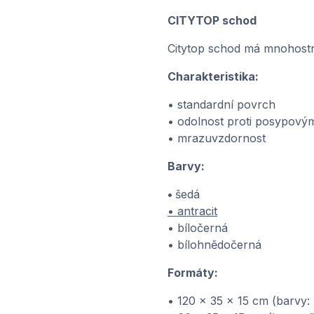
CITYTOP schod
Citytop schod má mnohostra
Charakteristika:
• standardní povrch
• odolnost proti posypový
• mrazuvzdornost
Barvy:
•
šedá
• antracit
• bíločerná
• bílohnědočerná
Formáty:
• 120 x 35 x 15 cm (barvy: 