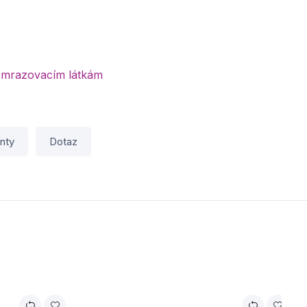
ozmrazovacím látkám
nty
Dotaz