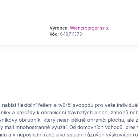
Výrobce:
Wienerberger s.r.o.
Kód:
648711373
nabízí flexibilní řešení a tvůrčí svobodu pro vaše individuá
bníky a palisády k ohraničení travnatých ploch, záhonů neb
kový obrubník, který nejen pěkně ohraničí plochu, ale z
dy mají mnohostranné využití. Od domovních vchodů, přes
du a v neposlední řadě jako spojení různých výškových roz