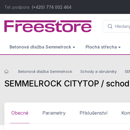
Tel. podpora
(+420) 774 002 464
Betonová dlažba Semmelrock
Plochá střecha
Betonová dlažba Semmelrock
Schody a obrubníky
SE
SEMMELROCK CITYTOP / schod 6
Obecné
Parametry
Příslušenství
Komp