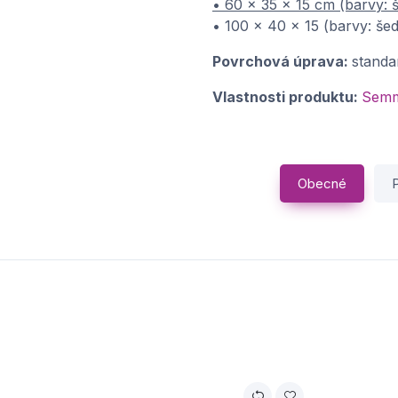
• 60 x 35 x 15 cm (barvy: š
• 100 x 40 x 15 (barvy: še
Povrchová úprava:
standa
Vlastnosti produktu:
Semm
Obecné