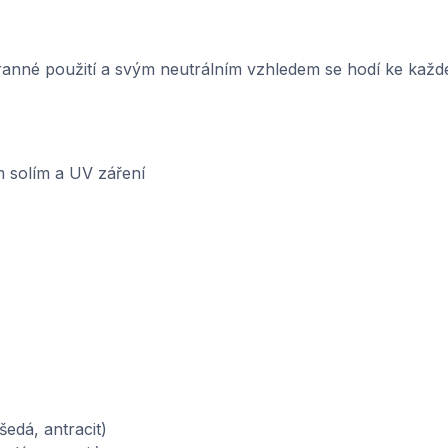
nné použití a svým neutrálním vzhledem se hodí ke každé 
m solím a UV záření
šedá, antracit)