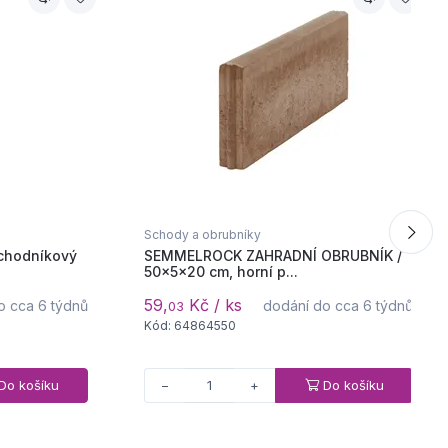
Schody a obrubníky
chodníkový
SEMMELROCK ZAHRADNÍ OBRUBNÍK /
50x5x20 cm, horní p...
59,
Kč / ks
o cca 6 týdnů
dodání do cca 6 týdnů
03
Kód: 64864550
Do košíku
Do košíku
−
+