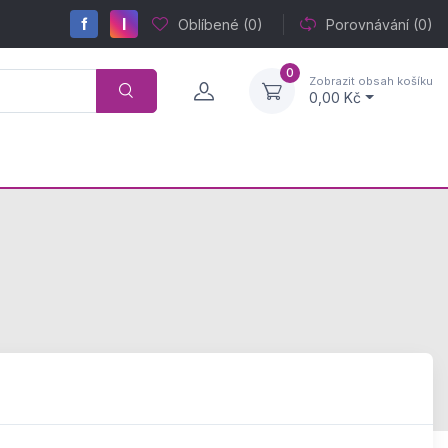
f
I
Oblíbené
(0)
Porovnávání
(0)
0
Zobrazit obsah košíku
0,00 Kč