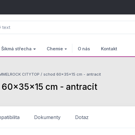
Šikmá střecha
Chemie
O nás
Kontakt
MMELROCK CITYTOP / schod 60x35x15 cm - antracit
0x35x15 cm - antracit
atibilita
Dokumenty
Dotaz