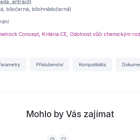
edá, antracit)
dá, bíločerná, bílohnědočerná)
rdní
elrock Concept, Kritéria CE, Odolnost vůči chemickým r
Parametry
Příslušenství
Kompatibilita
Dokume
Mohlo by Vás zajímat