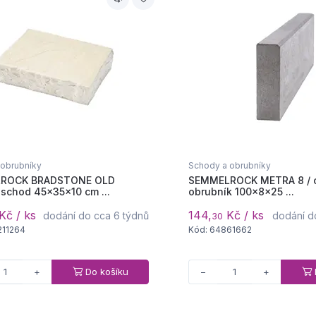
 obrubníky
Schody a obrubníky
ROCK BRADSTONE OLD
SEMMELROCK METRA 8 / 
schod 45x35x10 cm ...
obrubník 100x8x25 ...
Kč / ks
144,
Kč / ks
dodání do cca 6 týdnů
dodání d
30
211264
Kód: 64861662
Do košíku
+
−
+