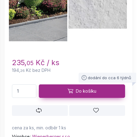
235,
Kč / ks
05
194,
Kč bez DPH
26
dodání do cca 6 týdnů
Do košíku
cena za ks, min. odběr 1 ks
Výrobce:
Wienerberger s.r.o.