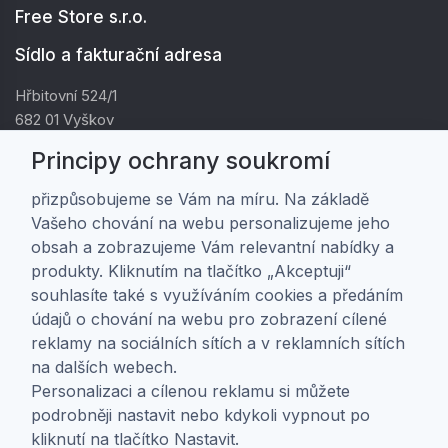
Free Store s.r.o.
Sídlo a fakturační adresa
Hřbitovní 524/1
682 01 Vyškov
IČ: 01805878
Principy ochrany soukromí
DIČ: CZ01805878
přizpůsobujeme se Vám na míru. Na základě
Vašeho chování na webu personalizujeme jeho
Zákaznická péče
obsah a zobrazujeme Vám relevantní nabídky a
produkty. Kliknutím na tlačítko „Akceptuji“
Doprava a platba
souhlasíte také s využíváním cookies a předáním
Obchodní podmínky
údajů o chování na webu pro zobrazení cílené
Ochrana osobních údajů
reklamy na sociálních sítích a v reklamních sítích
Nastavení soukromí
na dalších webech.
Personalizaci a cílenou reklamu si můžete
O nás
podrobněji nastavit nebo kdykoli vypnout po
kliknutí na tlačítko Nastavit.