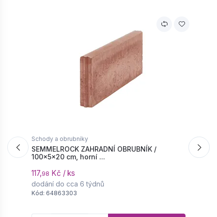
Schody a obrubníky
S
SEMMELROCK ZAHRADNÍ OBRUBNÍK /
S
100x5x20 cm, horní ...
c
117,
Kč / ks
1
98
dodání do cca 6 týdnů
d
Kód: 64863303
K