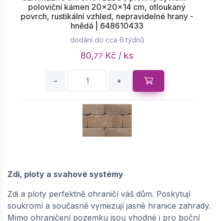
poloviční kámen 20x20x14 cm, otloukaný
povrch, rustikální vzhled, nepravidelné hrany -
hnědá | 648610433
dodání do cca 6 týdnů
80,
Kč / ks
77
−
+
SEMMELROCK CASTELLO / plotový systém -
stříška 33x25x8 cm, otloukaný povrch,
Zdi, ploty a svahové systémy
rustikální vzhled, nepravidelné hrany - hnědá |
648610435
Zdi a ploty perfektně ohraničí váš dům. Poskytují
dodání do cca 6 týdnů
soukromí a současně vymezují jasné hranice zahrady.
Mimo ohraničení pozemku jsou vhodné i pro boční
89,
Kč / ks
85