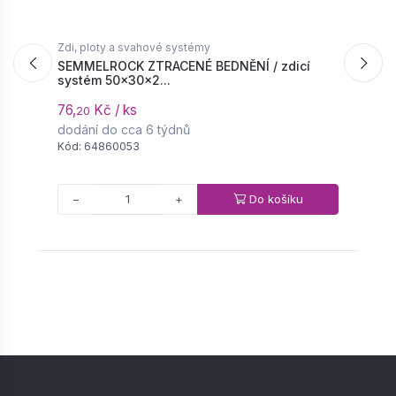
Zdi, ploty a svahové systémy
Z
SEMMELROCK ZTRACENÉ BEDNĚNÍ / zdicí
systém 50x30x2...
B
76,
Kč / ks
2
20
dodání do cca 6 týdnů
d
Kód: 64860053
K
Do košíku
−
+