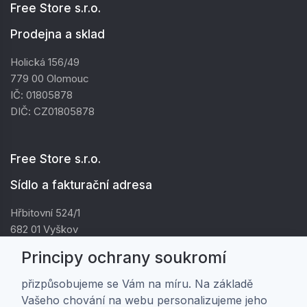
Free Store s.r.o.
Prodejna a sklad
Holická 156/49
779 00 Olomouc
IČ: 01805878
DIČ: CZ01805878
Free Store s.r.o.
Sídlo a fakturační adresa
Hřbitovní 524/1
682 01 Vyškov
IČ: 01805878
Principy ochrany soukromí
DIČ: CZ01805878
přizpůsobujeme se Vám na míru. Na základě
Vašeho chování na webu personalizujeme jeho