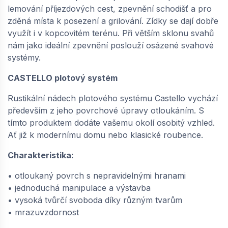
lemování příjezdových cest, zpevnění schodišť a pro
zděná místa k posezení a grilování. Zídky se dají dobře
−
+
využít i v kopcovitém terénu. Při větším sklonu svahů
nám jako ideální zpevnění poslouží osázené svahové
systémy.
SEMMELROCK CASTELLO / plotový systém -
CASTELLO plotový systém
základní kámen 40x20x14 cm, otloukaný
povrch, rustikální vzhled, nepravidelné hrany -
Rustikální nádech plotového systému Castello vychází
hnědá | 648610434
především z jeho povrchové úpravy otloukáním. S
dodání do cca 6 týdnů
tímto produktem dodáte vašemu okolí osobitý vzhled.
117,
Kč / ks
07
Ať již k modernímu domu nebo klasické roubence.
Charakteristika:
−
+
• otloukaný povrch s nepravidelnými hranami
• jednoduchá manipulace a výstavba
• vysoká tvůrčí svoboda díky různým tvarům
• mrazuvzdornost