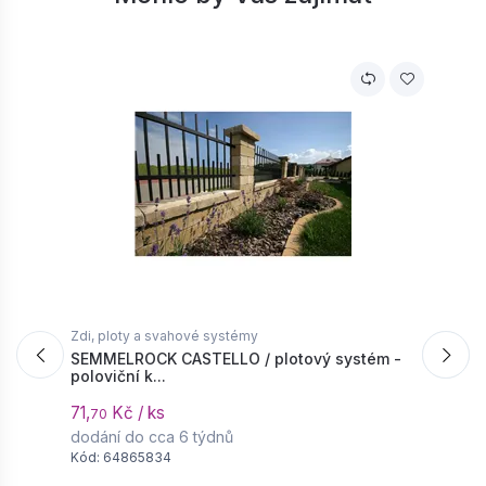
Zdi, ploty a svahové systémy
Z
SEMMELROCK CASTELLO / plotový systém -
S
poloviční k...
s
71,
Kč / ks
3
70
dodání do cca 6 týdnů
d
Kód: 64865834
K