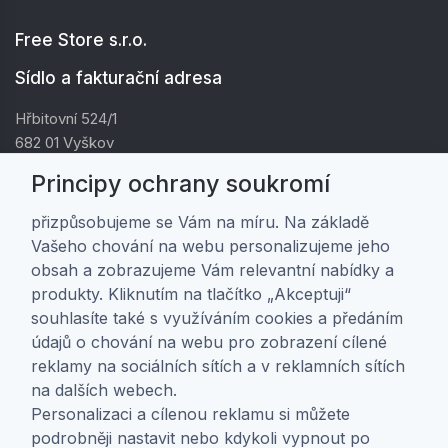
Free Store s.r.o.
Sídlo a fakturační adresa
Hřbitovní 524/1
682 01 Vyškov
IČ: 01805878
Principy ochrany soukromí
DIČ: CZ01805878
přizpůsobujeme se Vám na míru. Na základě
Vašeho chování na webu personalizujeme jeho
Zákaznická péče
obsah a zobrazujeme Vám relevantní nabídky a
produkty. Kliknutím na tlačítko „Akceptuji“
Doprava a platba
souhlasíte také s využíváním cookies a předáním
Obchodní podmínky
údajů o chování na webu pro zobrazení cílené
Ochrana osobních údajů
reklamy na sociálních sítích a v reklamních sítích
Nastavení soukromí
na dalších webech.
Personalizaci a cílenou reklamu si můžete
O nás
podrobněji nastavit nebo kdykoli vypnout po