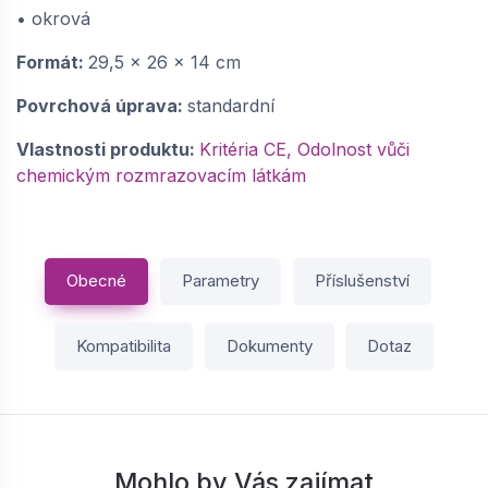
• okrová
Formát:
29,5 x 26 x 14 cm
Povrchová úprava:
standardní
Vlastnosti produktu:
Kritéria CE, Odolnost vůči
chemickým rozmrazovacím látkám
Obecné
Parametry
Příslušenství
Kompatibilita
Dokumenty
Dotaz
Mohlo by Vás zajímat