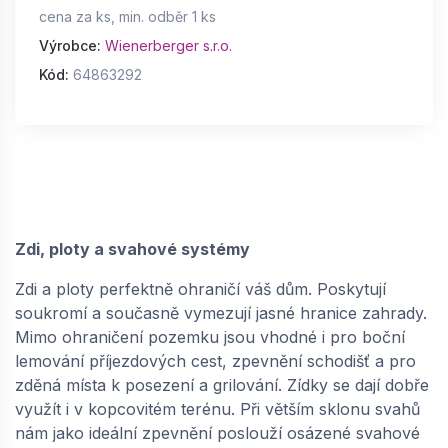
cena za ks, min. odběr 1 ks
Výrobce:
Wienerberger s.r.o.
Kód:
64863292
Zdi, ploty a svahové systémy
Zdi a ploty perfektně ohraničí váš dům. Poskytují
soukromí a současně vymezují jasné hranice zahrady.
Mimo ohraničení pozemku jsou vhodné i pro boční
lemování příjezdových cest, zpevnění schodišť a pro
zděná místa k posezení a grilování. Zídky se dají dobře
využít i v kopcovitém terénu. Při větším sklonu svahů
nám jako ideální zpevnění poslouží osázené svahové