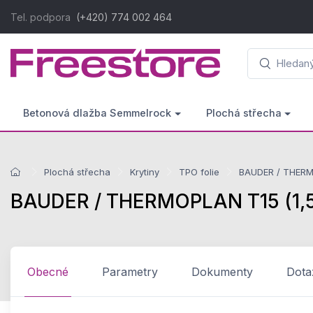
Tel. podpora
(+420) 774 002 464
Betonová dlažba Semmelrock
Plochá střecha
Plochá střecha
Krytiny
TPO folie
BAUDER / THERMO
BAUDER / THERMOPLAN T15 (1,5 ×
Obecné
Parametry
Dokumenty
Dota