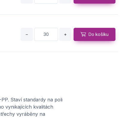
−
+
Do košíku
−
+
Do košíku
P. Staví standardy na poli
o vynikajících kvalitách
−
+
Do košíku
 střechy vyráběny na