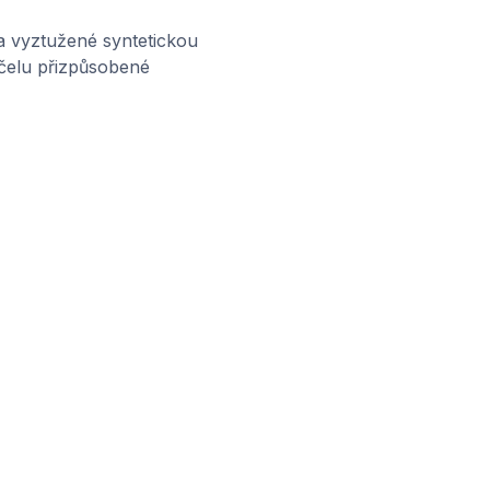
a vyztužené syntetickou
účelu přizpůsobené