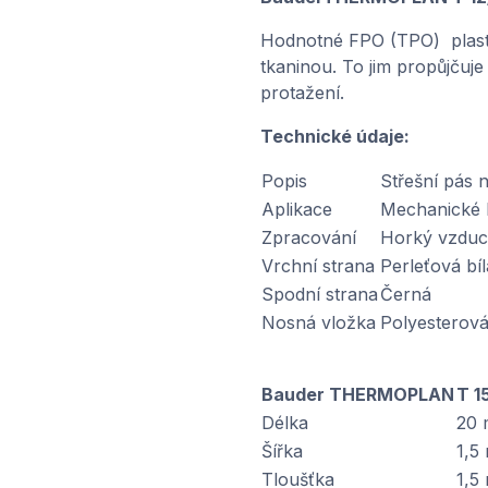
Hodnotné FPO (TPO) plastov
tkaninou. To jim propůjčuj
protažení.
Technické údaje:
Popis
Střešní pás 
Aplikace
Mechanické k
Zpracování
Horký vzdu
Vrchní strana
Perleťová bíl
Spodní strana
Černá
Nosná vložka
Polyesterová
Bauder THERMOPLAN
T 1
Délka
20 
Šířka
1,5
Tloušťka
1,5