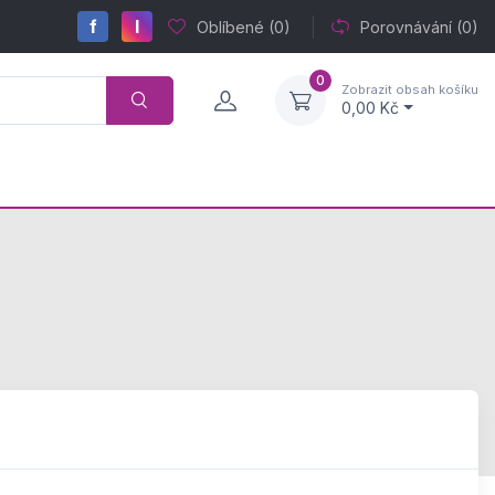
f
I
Oblíbené
(0)
Porovnávání
(0)
0
Zobrazit obsah košíku
0,00 Kč