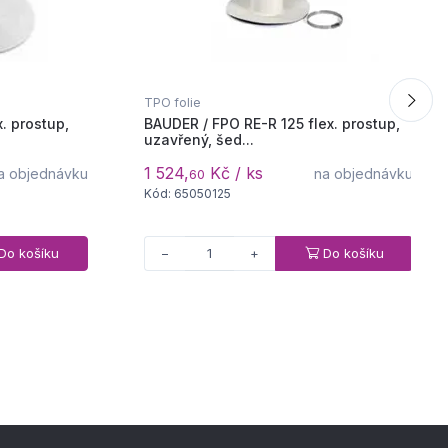
TPO folie
. prostup,
BAUDER / FPO RE-R 125 flex. prostup,
uzavřený, šed...
1 524,
Kč / ks
a objednávku
na objednávku
60
Kód: 65050125
Do košíku
Do košíku
−
+