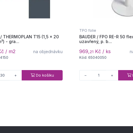
TPO folie
/ THERMOPLAN T15 (1,5 × 20
BAUDER / FPO RE-R 50 flex
²) - gra...
uzavřený, p. b...
č / m2
969,
Kč / ks
na objednávku
n
21
54150
Kód: 65040050
Do košíku
+
−
+