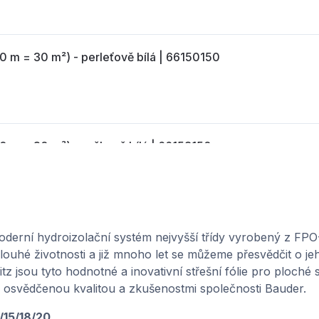
m = 30 m²) - perleťově bílá | 66150150
m = 30 m²) - sněhově bílá | 66158150
 = 30 m²) - stříbřitě šedá | 66151150
ní hydroizolační systém nejvyšší třídy vyrobený z FPO-P
dlouhé životnosti a již mnoho let se můžeme přesvědčit o jeh
z jsou tyto hodnotné a inovativní střešní fólie pro ploché
 s osvědčenou kvalitou a zkušenostmi společnosti Bauder.
15/18/20