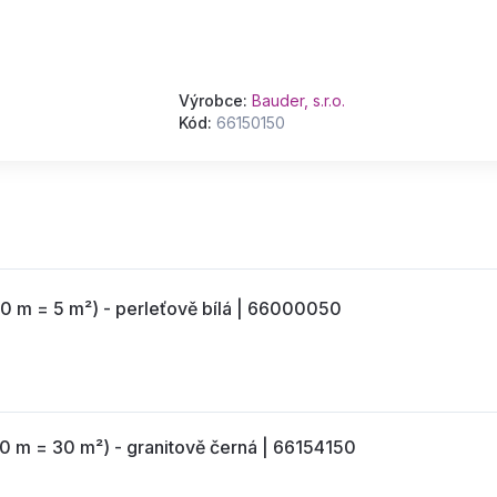
Výrobce:
Bauder, s.r.o.
Kód:
66150150
m = 5 m²) - perleťově bílá | 66000050
m = 30 m²) - granitově černá | 66154150