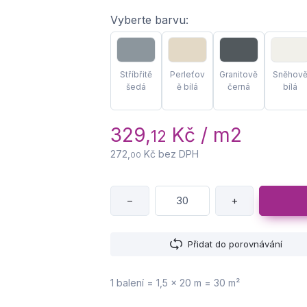
Vyberte barvu:
Stříbřitě
Perleťov
Granitově
Sněhov
šedá
ě bílá
černá
bílá
329,
Kč / m2
12
272,
Kč bez DPH
00
−
+
Přidat do porovnávání
1 balení = 1,5 × 20 m = 30 m²