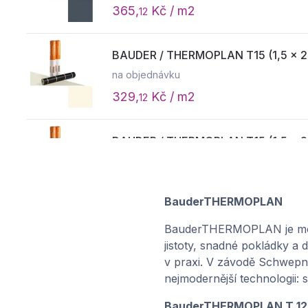
365,
Kč / m2
12
BAUDER / THERMOPLAN T15 (1,5 × 20 
na objednávku
329,
Kč / m2
12
BAUDER / THERMOPLAN T15 (1,5 × 20 
na objednávku
365,
Kč / m2
12
BauderTHERMOPLAN
BAUDER / THERMOPLAN T15 (1,5 × 20 m
BauderTHERMOPLAN je moder
na objednávku
jistoty, snadné pokládky a 
v praxi. V závodě Schwepnit
329,
Kč / m2
12
nejmodernější technologii:
BauderTHERMOPLAN T 12/