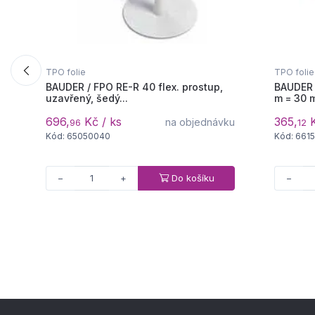
TPO folie
TPO folie
BAUDER / FPO RE-R 40 flex. prostup,
BAUDER 
uzavřený, šedý...
m = 30 m
696,
Kč / ks
365,
K
na objednávku
96
12
Kód: 65050040
Kód: 661
Do košíku
−
+
−