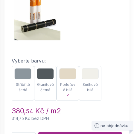
Vyberte barvu:
Stříbřitě
Granitově
Perleťov
Sněhově
šedá
černá
ě bílá
bílá
✔
380,
Kč / m2
54
314,
Kč bez DPH
50
na objednávku