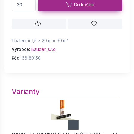
Do košíku
1 balení = 1,5 × 20 m = 30 m²
Výrobce:
Bauder, s.r.o.
Kód:
66180150
Varianty