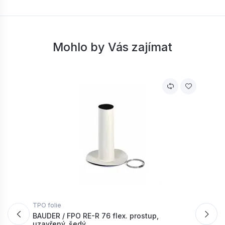
Mohlo by Vás zajímat
TPO folie
T
BAUDER / FPO RE-R 76 flex. prostup,
B
uzavřený, šedý...
-