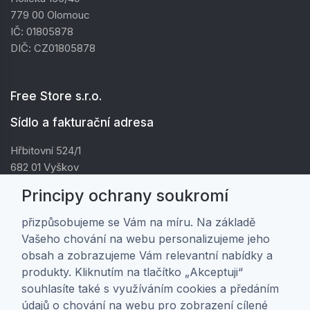
779 00 Olomouc
IČ: 01805878
DIČ: CZ01805878
Free Store s.r.o.
Sídlo a fakturační adresa
Hřbitovní 524/1
682 01 Vyškov
IČ: 01805878
Principy ochrany soukromí
DIČ: CZ01805878
přizpůsobujeme se Vám na míru. Na základě
Vašeho chování na webu personalizujeme jeho
Zákaznická péče
obsah a zobrazujeme Vám relevantní nabídky a
produkty. Kliknutím na tlačítko „Akceptuji“
Doprava a platba
souhlasíte také s využíváním cookies a předáním
Obchodní podmínky
údajů o chování na webu pro zobrazení cílené