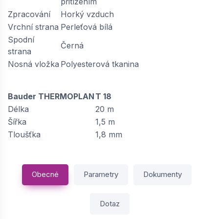
přitížením
Zpracování
Horký vzduch
Vrchní strana
Perleťová bílá
Spodní
Černá
strana
Nosná vložka
Polyesterová tkanina
Bauder THERMOPLAN
T 18
Délka
20 m
Šířka
1,5 m
Tloušťka
1,8 mm
Obecné
Parametry
Dokumenty
Dotaz