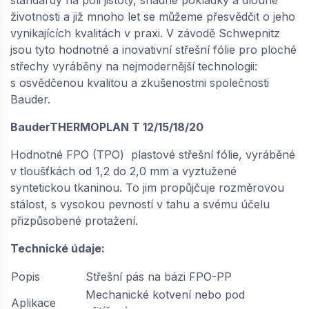
životnosti a již mnoho let se můžeme přesvědčit o jeho
vynikajících kvalitách v praxi. V závodě Schwepnitz
BAUDER / THERMOPLAN T18 (1,5 × 20 m = 30
jsou tyto hodnotné a inovativní střešní fólie pro ploché
m²) - sněhově bílá | 66188150
střechy vyráběny na nejmodernější technologii:
na objednávku
s osvědčenou kvalitou a zkušenostmi společnosti
421,
Kč / m2
68
Bauder.
BauderTHERMOPLAN T 12/15/18/20
−
+
Hodnotné FPO (TPO) plastové střešní fólie, vyráběné
v tloušťkách od 1,2 do 2,0 mm a vyztužené
syntetickou tkaninou. To jim propůjčuje rozměrovou
BAUDER / THERMOPLAN T18 (1,5 × 20 m = 30
m²) - stříbřitě šedá | 66181150
stálost, s vysokou pevností v tahu a svému účelu
přizpůsobené protažení.
na objednávku
380,
Kč / m2
54
Technické údaje:
Popis
Střešní pás na bázi FPO-PP
−
+
Mechanické kotvení nebo pod
Aplikace