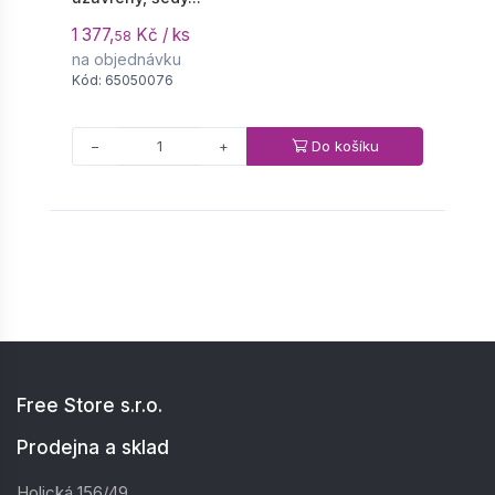
1 377,
Kč / ks
4
58
na objednávku
n
Kód: 65050076
K
Do košíku
−
+
Free Store s.r.o.
Prodejna a sklad
Holická 156/49