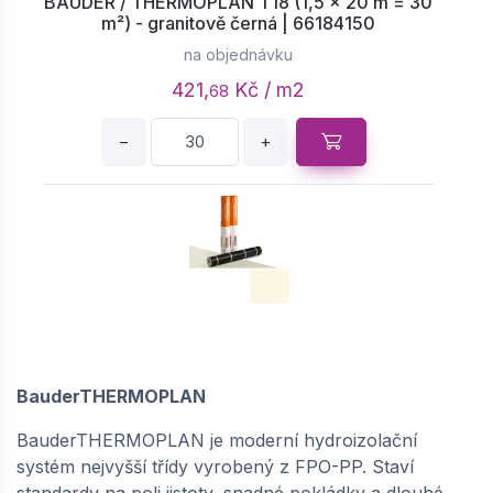
BAUDER / THERMOPLAN T18 (1,5 × 20 m = 30
m²) - granitově černá | 66184150
na objednávku
421,
Kč / m2
68
−
+
BAUDER / THERMOPLAN T18 (1,5 × 20 m = 30
m²) - perleťově bílá | 66180150
na objednávku
BauderTHERMOPLAN
380,
Kč / m2
54
BauderTHERMOPLAN je moderní hydroizolační
−
+
systém nejvyšší třídy vyrobený z FPO-PP. Staví
standardy na poli jistoty, snadné pokládky a dlouhé