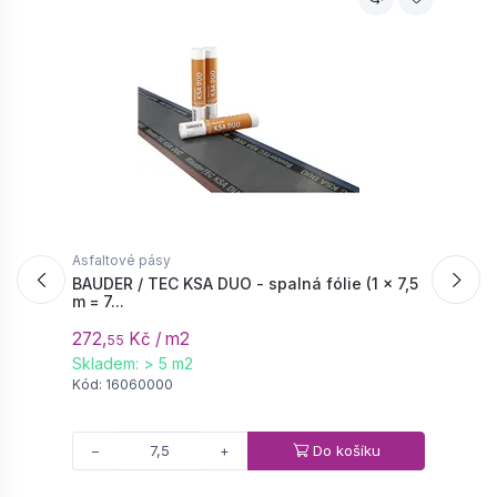
Asfaltové pásy
A
BAUDER / TEC KSA DUO - spalná fólie (1 × 7,5
B
m = 7...
m
272,
Kč / m2
3
55
Skladem: > 5 m2
n
Kód: 16060000
K
Do košíku
−
+