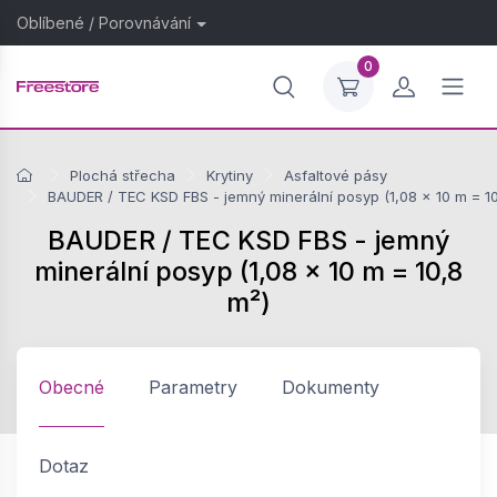
Oblíbené
/
Porovnávání
0
Plochá střecha
Krytiny
Asfaltové pásy
BAUDER / TEC KSD FBS - jemný minerální posyp (1,08 × 10 m = 10
BAUDER / TEC KSD FBS - jemný
minerální posyp (1,08 × 10 m = 10,8
m²)
Obecné
Parametry
Dokumenty
Dotaz