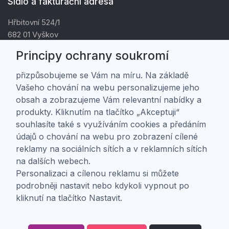
Sídlo a fakturační adresa
Hřbitovní 524/1
682 01 Vyškov
IČ: 01805878
Principy ochrany soukromí
DIČ: CZ01805878
přizpůsobujeme se Vám na míru. Na základě
Vašeho chování na webu personalizujeme jeho
Zákaznická péče
obsah a zobrazujeme Vám relevantní nabídky a
produkty. Kliknutím na tlačítko „Akceptuji“
Doprava a platba
souhlasíte také s využíváním cookies a předáním
Obchodní podmínky
údajů o chování na webu pro zobrazení cílené
Ochrana osobních údajů
reklamy na sociálních sítích a v reklamních sítích
Nastavení soukromí
na dalších webech.
Personalizaci a cílenou reklamu si můžete
O nás
podrobněji nastavit nebo kdykoli vypnout po
kliknutí na tlačítko Nastavit.
O firmě
Kontakt