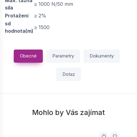
Max. tažná
≥ 1000 N/50 mm
síla
Protažení
≥ 2%
sd
≥ 1500
hodnota(m)
Obecné
Parametry
Dokumenty
Dotaz
Mohlo by Vás zajímat