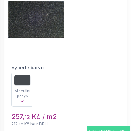
Vyberte barvu:
Minerální
posyp
✔
257,
Kč / m2
12
212,
Kč bez DPH
50
Skladem: > 5 m2