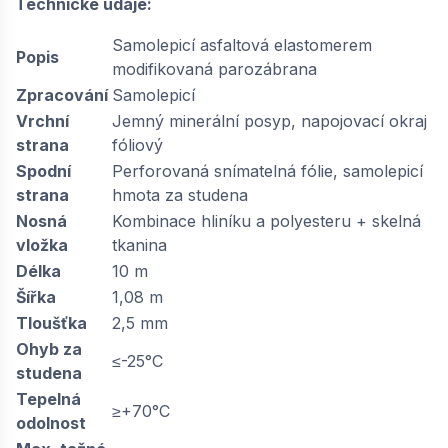
Technické údaje:
Samolepicí asfaltová elastomerem
Popis
modifikovaná parozábrana
Zpracování
Samolepicí
Vrchní
Jemný minerální posyp, napojovací okraj
strana
fóliový
Spodní
Perforovaná snímatelná fólie, samolepicí
strana
hmota za studena
Nosná
Kombinace hliníku a polyesteru + skelná
vložka
tkanina
Délka
10 m
Šířka
1,08 m
Tloušťka
2,5 mm
Ohyb za
≤-25°C
studena
Tepelná
≥+70°C
odolnost