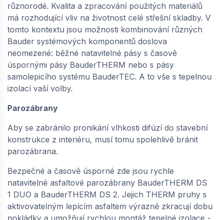
různorodé. Kvalita a zpracování použitých materiálů
má rozhodující vliv na životnost celé střešní skladby. V
tomto kontextu jsou možnosti kombinování různých
Bauder systémových komponentů doslova
neomezené: běžné natavitelné pásy s časově
úspornými pásy BauderTHERM nebo s pásy
samolepicího systému BauderTEC. A to vše s tepelnou
izolací vaší volby.
Parozábrany
Aby se zabránilo pronikání vlhkosti difúzí do stavební
konstrukce z interiéru, musí tomu spolehlivě bránit
parozábrana.
Bezpečné a časově úsporné zde jsou rychle
natavitelné asfaltové parozábrany BauderTHERM DS
1 DUO a BauderTHERM DS 2. Jejich THERM pruhy s
aktivovatelným lepícím asfaltem výrazně zkracují dobu
pokládky a umožňují rychlou montáž tepelné izolace -