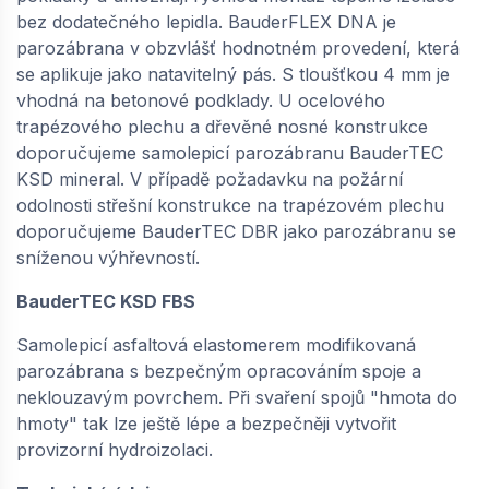
bez dodatečného lepidla. BauderFLEX DNA je
parozábrana v obzvlášť hodnotném provedení, která
se aplikuje jako natavitelný pás. S tloušťkou 4 mm je
vhodná na betonové podklady. U ocelového
trapézového plechu a dřevěné nosné konstrukce
doporučujeme samolepicí parozábranu BauderTEC
KSD mineral. V případě požadavku na požární
odolnosti střešní konstrukce na trapézovém plechu
doporučujeme BauderTEC DBR jako parozábranu se
sníženou výhřevností.
BauderTEC KSD FBS
Samolepicí asfaltová elastomerem modifikovaná
parozábrana s bezpečným opracováním spoje a
neklouzavým povrchem. Při svaření spojů "hmota do
hmoty" tak lze ještě lépe a bezpečněji vytvořit
provizorní hydroizolaci.