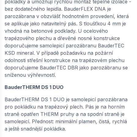
pokládky a umožňují rychlou montáž tepelné izolace -
bez dodatečného lepidla. BauderFLEX DNA je
parozábrana v obzvlášť hodnotném provedení, která
se aplikuje jako natavitelný pás. S tloušťkou 4 mm je
vhodná na betonové podklady. U ocelového
trapézového plechu a dřevěné nosné konstrukce
doporučujeme samolepicí parozábranu BauderTEC
KSD mineral. V případě požadavku na požární
odolnosti střešní konstrukce na trapézovém plechu
doporučujeme BauderTEC DBR jako parozábranu se
sníženou výhřevností.
BauderTHERM DS 1 DUO
BauderTHERM DS 1 DUO je samolepicí parozábrana
pro pokládku na trapézový plech. Pás je na horním
straně opatřen THERM pruhy a na spodní straně je
samolepicí. Přednost: minimální plamen, čistá, rychlá
a ještě snadnější pokládka.