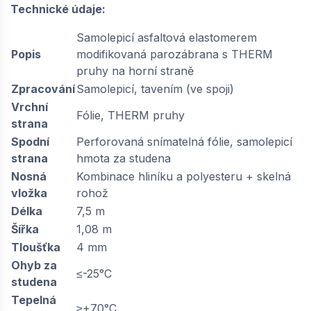
Technické údaje:
Samolepicí asfaltová elastomerem
Popis
modifikovaná parozábrana s THERM
pruhy na horní straně
Zpracování
Samolepicí, tavením (ve spoji)
Vrchní
Fólie, THERM pruhy
strana
Spodní
Perforovaná snímatelná fólie, samolepicí
strana
hmota za studena
Nosná
Kombinace hliníku a polyesteru + skelná
vložka
rohož
Délka
7,5 m
Šířka
1,08 m
Tloušťka
4 mm
Ohyb za
≤-25°C
studena
Tepelná
≥+70°C