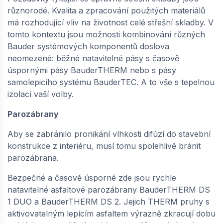
různorodé. Kvalita a zpracování použitých materiálů
má rozhodující vliv na životnost celé střešní skladby. V
tomto kontextu jsou možnosti kombinování různých
Bauder systémových komponentů doslova
neomezené: běžné natavitelné pásy s časově
úspornými pásy BauderTHERM nebo s pásy
samolepicího systému BauderTEC. A to vše s tepelnou
izolací vaší volby.
Parozábrany
Aby se zabránilo pronikání vlhkosti difúzí do stavební
konstrukce z interiéru, musí tomu spolehlivě bránit
parozábrana.
Bezpečné a časově úsporné zde jsou rychle
natavitelné asfaltové parozábrany BauderTHERM DS
1 DUO a BauderTHERM DS 2. Jejich THERM pruhy s
aktivovatelným lepícím asfaltem výrazně zkracují dobu