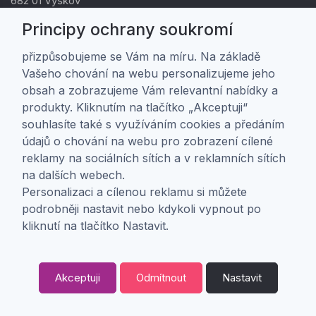
682 01 Vyškov
IČ: 01805878
Principy ochrany soukromí
DIČ: CZ01805878
přizpůsobujeme se Vám na míru. Na základě
Vašeho chování na webu personalizujeme jeho
Zákaznická péče
obsah a zobrazujeme Vám relevantní nabídky a
produkty. Kliknutím na tlačítko „Akceptuji“
Doprava a platba
souhlasíte také s využíváním cookies a předáním
Obchodní podmínky
údajů o chování na webu pro zobrazení cílené
Ochrana osobních údajů
reklamy na sociálních sítích a v reklamních sítích
Nastavení soukromí
na dalších webech.
Personalizaci a cílenou reklamu si můžete
O nás
podrobněji nastavit nebo kdykoli vypnout po
kliknutí na tlačítko Nastavit.
O firmě
Kontakt
Akceptuji
Odmítnout
Nastavit
0
Copyright ©
ABRA Software a.s.
2026 |
Odstoupení od smlouvy
Kategorie
Oblíbené
0,
Kč
00