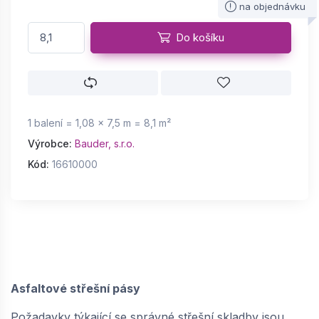
na objednávku
Do košíku
1 balení = 1,08 × 7,5 m = 8,1 m²
Výrobce:
Bauder, s.r.o.
Kód:
16610000
Asfaltové střešní pásy
Požadavky týkající se správné střešní skladby jsou