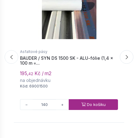
Asfaltové pásy
A
BAUDER / SYN DS 1500 SK - ALU-fólie (1,4 ×
B
100 m =...
č
195,
Kč / m2
3
42
na objednávku
n
Kód: 69001500
K
Do košíku
−
+