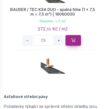
BAUDER / TEC KSA DUO - spalná fólie (1 × 7,5
m = 7,5 m²) | 16060000
Skladem: > 5 m2
272,
Kč / m2
55
−
+
BAUDER / TEC KSA DUO 25 - spalná fólie (1 ×
7,5 m = 7,5 m²) | 16020009
na objednávku
Asfaltové střešní pásy
246,
Kč / m2
84
Požadavky týkající se správné střešní skladby jsou