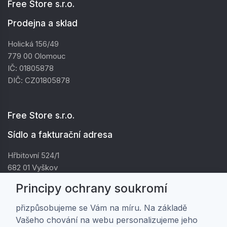
Free Store s.r.o.
Prodejna a sklad
Holická 156/49
779 00 Olomouc
IČ: 01805878
DIČ: CZ01805878
Free Store s.r.o.
Sídlo a fakturační adresa
Hřbitovní 524/1
682 01 Vyškov
IČ: 01805878
Principy ochrany soukromí
DIČ: CZ01805878
přizpůsobujeme se Vám na míru. Na základě
Vašeho chování na webu personalizujeme jeho
Zákaznická péče