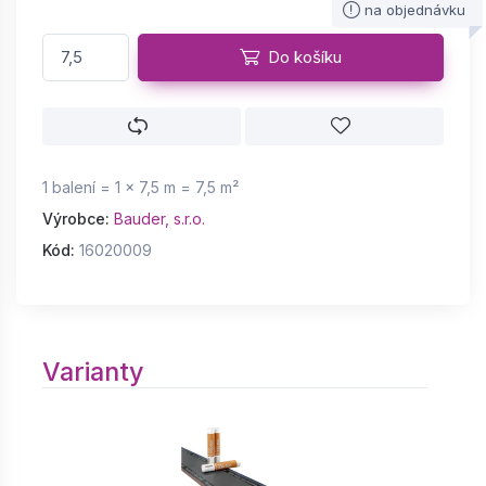
na objednávku
Do košíku
1 balení = 1 × 7,5 m = 7,5 m²
Výrobce:
Bauder, s.r.o.
Kód:
16020009
Varianty