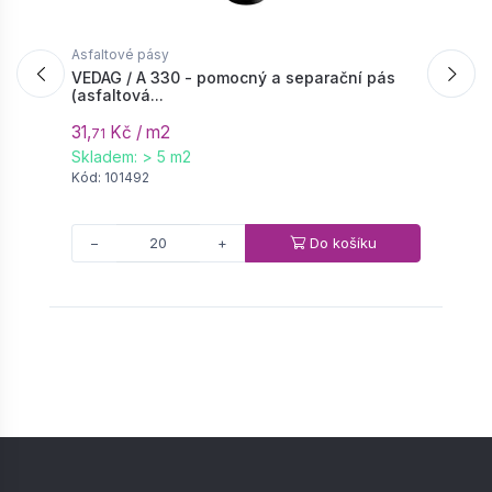
Asfaltové pásy
A
VEDAG / A 330 - pomocný a separační pás
V
(asfaltová...
4
31,
Kč / m2
1
71
Skladem: > 5 m2
n
Kód: 101492
K
Do košíku
−
+