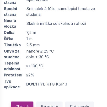
strana
Spodní
Snímatelná fólie, samolepicí hmota za
strana
studena
Nosná
Skelná mřížka se skelnou rohoží
vložka
Délka
7,5 m
Šířka
1 m
Tloušťka
2,5 mm
Ohyb za
nahoře ≤-25 °C
studena
dole ≤-30 °C
Tepelná
≥+100 °C
odolnost
Protažení
≥2%
Typ
DU/E1
PYE KTG KSP 3
aplikace
Obecné
Parametry
Dokumenty