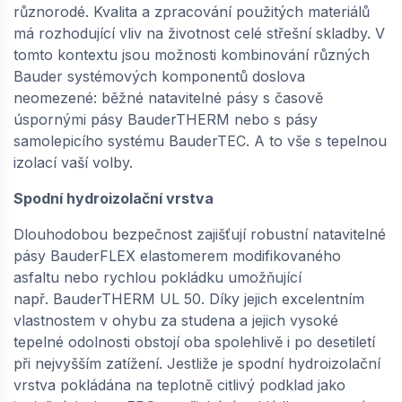
−
+
různorodé. Kvalita a zpracování použitých materiálů
má rozhodující vliv na životnost celé střešní skladby. V
tomto kontextu jsou možnosti kombinování různých
Bauder systémových komponentů doslova
BAUDER / TEC KSA DUO 35 - spalná fólie (1 ×
neomezené: běžné natavitelné pásy s časově
7,5 m = 7,5 m²) | 16020000
úspornými pásy BauderTHERM nebo s pásy
na objednávku
samolepicího systému BauderTEC. A to vše s tepelnou
308,
Kč / m2
55
izolací vaší volby.
Spodní hydroizolační vrstva
−
+
Dlouhodobou bezpečnost zajišťují robustní natavitelné
pásy BauderFLEX elastomerem modifikovaného
asfaltu nebo rychlou pokládku umožňující
BAUDER / TEC KSA DUO 40 - spalná fólie (1 ×
7,5 m = 7,5 m²) | 16060006
např. BauderTHERM UL 50. Díky jejich excelentním
vlastnostem v ohybu za studena a jejich vysoké
na objednávku
tepelné odolnosti obstojí oba spolehlivě i po desetiletí
339,
Kč / m2
40
při nejvyšším zatížení. Jestliže je spodní hydroizolační
vrstva pokládána na teplotně citlivý podklad jako
−
+