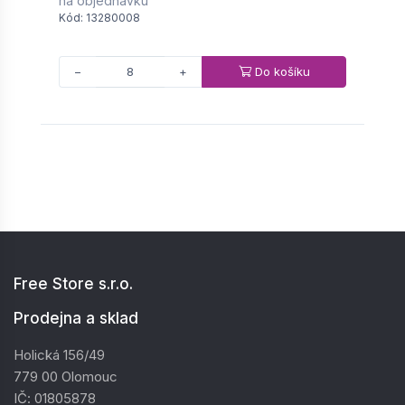
na objednávku
n
Kód: 13280008
K
Do košíku
−
+
Free Store s.r.o.
Prodejna a sklad
Holická 156/49
779 00 Olomouc
IČ: 01805878