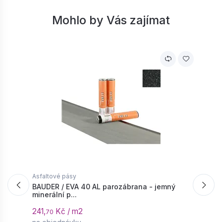
Mohlo by Vás zajímat
Asfaltové pásy
A
BAUDER / EVA 40 AL parozábrana - jemný
B
minerální p...
5
241,
Kč / m2
4
70