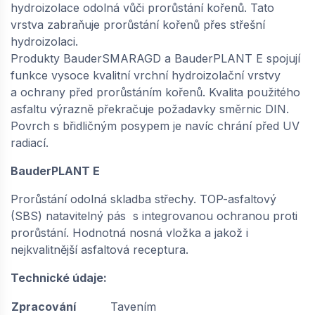
hydroizolace odolná vůči prorůstání kořenů. Tato
vrstva zabraňuje prorůstání kořenů přes střešní
hydroizolaci.
Produkty BauderSMARAGD a BauderPLANT E spojují
funkce vysoce kvalitní vrchní hydroizolační vrstvy
a ochrany před prorůstáním kořenů. Kvalita použitého
asfaltu výrazně překračuje požadavky směrnic DIN.
Povrch s břidličným posypem je navíc chrání před UV
radiací.
BauderPLANT E
Prorůstání odolná skladba střechy. TOP-asfaltový
(SBS) natavitelný pás s integrovanou ochranou proti
prorůstání. Hodnotná nosná vložka a jakož i
nejkvalitnější asfaltová receptura.
Technické údaje:
Zpracování
Tavením