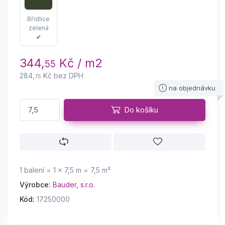
Břidlice
zelená
✔
344,
Kč / m2
55
284,
Kč bez DPH
75
na objednávku
Do košíku
1 balení = 1 × 7,5 m = 7,5 m²
Výrobce:
Bauder, s.r.o.
Kód:
17250000