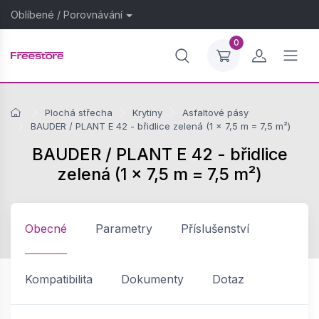
Oblíbené
/
Porovnávání
0
Plochá střecha
Krytiny
Asfaltové pásy
BAUDER / PLANT E 42 - břidlice zelená (1 × 7,5 m = 7,5 m²)
BAUDER / PLANT E 42 - břidlice
zelená (1 × 7,5 m = 7,5 m²)
Obecné
Parametry
Příslušenství
Kompatibilita
Dokumenty
Dotaz