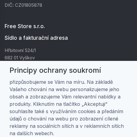
DIČ: CZ01805878
Free Store s.r.o.
Sídlo a fakturační adresa
Hřbitovní 524/1
682 01 Vyškov
IČ: 01805878
Principy ochrany soukromí
DIČ: CZ01805878
přizpůsobujeme se Vám na míru. Na základě
Vašeho chování na webu personalizujeme jeho
Zákaznická péče
obsah a zobrazujeme Vám relevantní nabídky a
produkty. Kliknutím na tlačítko „Akceptuji“
Doprava a platba
souhlasíte také s využíváním cookies a předáním
Obchodní podmínky
údajů o chování na webu pro zobrazení cílené
Ochrana osobních údajů
reklamy na sociálních sítích a v reklamních sítích
Nastavení soukromí
na dalších webech.