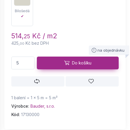
Bílošedá
✔
514,
Kč / m2
25
425,
Kč bez DPH
00
na objednávku
Do košíku
1 balení = 1 × 5 m = 5 m²
Výrobce:
Bauder, s.r.o.
Kód:
17130000