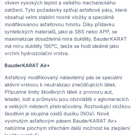
vlivem vysokých teplot a velkého mechanického
zatížení. Tyto požadavky splňují asfaltové pásy, které
obsahují velmi stabilní nosné vložky a speciálně
modifikovanou asfaltovou hmotu. Díky přídavku
syntetických materiálů, jako je SBS nebo APP, se
maximalizuje dosažitelná míra duktility. BauderKARAT
má míru duktility 190°C, takže se hodí ideálně jako
vrchní hydroizolační vrstva.
BauderKARAT Air+
Asfaltový modifikovaný natavitelný pás se speciální
aktivní vrstvou k neutralizaci znečišťujících látek.
Přípustné limity škodlivých látek z provozu aut,
letadel, lodí a průmyslu jsou obzvláště v aglomeracích
a velikých městech překračovány. Rozhodující složkou
škodlivin je skupina oxidů dusíku (NOx). Nově
vyvinutým asfaltovým pásem BauderKARAT Air+
nabízíme plochým střechám další možnost ke zlepšení