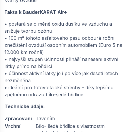
kvality ovzduší.
Fakta k BauderKARAT Air+
• postará se o méně oxidu dusíku ve vzduchu a
snižuje tvorbu ozónu
• 100 m² tohoto asfaltového pásu odbourá roční
znečištění ovzduší osobním automobilem (Euro 5 na
12.000 km ročně)
• nejvyšší stupeň účinnosti přináší nanesení aktivní
látky přímo na břidlici
• účinnost aktivní látky je i po více jak deseti letech
nezměněna
• ideální pro fotovoltaické střechy - díky lepšímu
zpětnému odrazu bílo-šedé břidlice
Technické údaje:
Zpracování
Tavením
Vrchní
Bílo- šedá břidlice s vlastnostmi