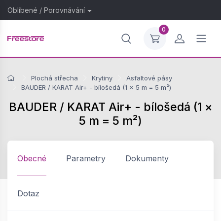
Oblíbené
/
Porovnávání
0
Plochá střecha
Krytiny
Asfaltové pásy
BAUDER / KARAT Air+ - bílošedá (1 × 5 m = 5 m²)
BAUDER / KARAT Air+ - bílošedá (1 ×
5 m = 5 m²)
Obecné
Parametry
Dokumenty
Dotaz