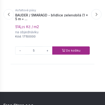
Asfaltové pásy
A
BAUDER / SMARAGD - břidlice zelenobílá (1 ×
B
5 m = ...
5
514,
Kč / m2
3
25
na objednávku
S
Kód: 17150000
K
Do košíku
−
+