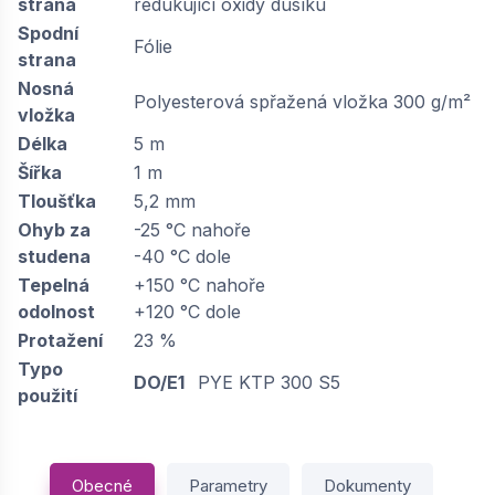
strana
redukující oxidy dusíku
Spodní
Fólie
strana
Nosná
Polyesterová spřažená vložka 300 g/m²
vložka
Délka
5 m
Šířka
1 m
Tloušťka
5,2 mm
Ohyb za
-25 °C nahoře
studena
-40 °C dole
Tepelná
+150 °C nahoře
odolnost
+120 °C dole
Protažení
23 %
Typo
DO/E1
PYE KTP 300 S5
použití
Obecné
Parametry
Dokumenty