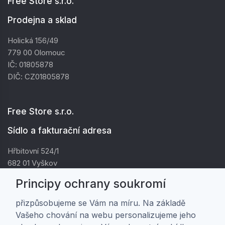
Free Store s.r.o.
Prodejna a sklad
Holická 156/49
779 00 Olomouc
IČ: 01805878
DIČ: CZ01805878
Free Store s.r.o.
Sídlo a fakturační adresa
Hřbitovní 524/1
682 01 Vyškov
IČ: 01805878
Principy ochrany soukromí
DIČ: CZ01805878
přizpůsobujeme se Vám na míru. Na základě
Vašeho chování na webu personalizujeme jeho
Zákaznická péče