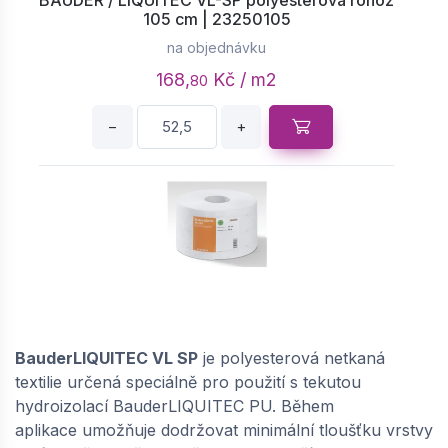
105 cm | 23250105
na objednávku
168,
Kč / m2
80
−
+
BAUDER / LIQUITEC VL-SP polyesterová rohož
15 cm | 23250015
na objednávku
BauderLIQUITEC VL SP
je polyesterová netkaná
185,
Kč / m2
13
textilie určená speciálně pro použití s tekutou
hydroizolací BauderLIQUITEC PU. Během
−
+
aplikace umožňuje dodržovat minimální tloušťku vrstvy