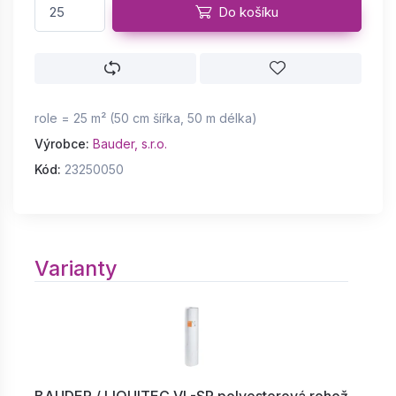
Do košíku
role = 25 m² (50 cm šířka, 50 m délka)
Výrobce:
Bauder, s.r.o.
Kód:
23250050
Varianty
BAUDER / LIQUITEC VL-SP polyesterová rohož