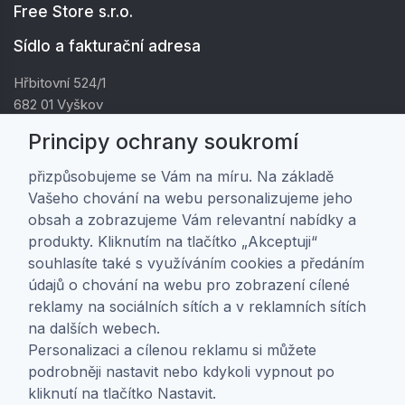
Free Store s.r.o.
Sídlo a fakturační adresa
Hřbitovní 524/1
682 01 Vyškov
IČ: 01805878
Principy ochrany soukromí
DIČ: CZ01805878
přizpůsobujeme se Vám na míru. Na základě
Vašeho chování na webu personalizujeme jeho
Zákaznická péče
obsah a zobrazujeme Vám relevantní nabídky a
produkty. Kliknutím na tlačítko „Akceptuji“
Doprava a platba
souhlasíte také s využíváním cookies a předáním
Obchodní podmínky
údajů o chování na webu pro zobrazení cílené
Ochrana osobních údajů
reklamy na sociálních sítích a v reklamních sítích
Nastavení soukromí
na dalších webech.
Personalizaci a cílenou reklamu si můžete
O nás
podrobněji nastavit nebo kdykoli vypnout po
kliknutí na tlačítko Nastavit.