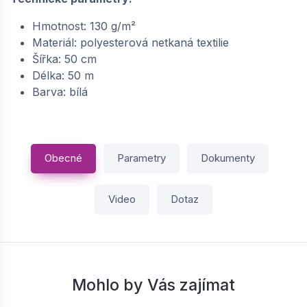
Hmotnost: 130 g/m²
BAUDER / LIQUITEC VL-SP polyesterová rohož
35 cm | 23250035
Materiál: polyesterová netkaná textilie
Šířka: 50 cm
na objednávku
Délka: 50 m
174,
Kč / m2
24
Barva: bílá
−
+
Obecné
Parametry
Dokumenty
BAUDER / LIQUITEC VL-SP polyesterová rohož
50 cm | 23250050
Video
Dotaz
na objednávku
174,
Kč / m2
24
−
+
Mohlo by Vás zajímat