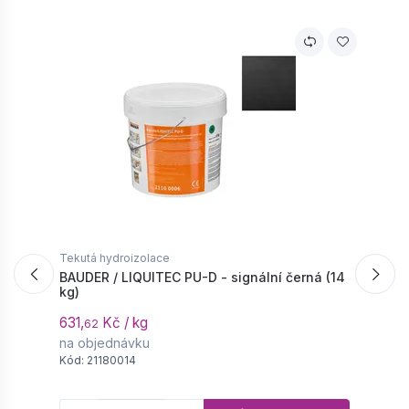
Tekutá hydroizolace
T
BAUDER / LIQUITEC PU-D - signální černá (14
B
kg)
k
631,
Kč / kg
6
62
na objednávku
n
Kód: 21180014
K