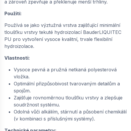
a zároveň zpevňuje a překlenuje menší trhliny.
Použití:
BAUDER / LIQUITEC VL-SP polyesterová rohož
21 cm | 23250021
Používá se jako výztužná vrstva zajišťující minimální
na objednávku
tloušťku vrstvy tekuté hydroizolací BauderLIQUITEC
PU pro vytvoření vysoce kvalitní, trvale flexibilní
185,
Kč / m2
13
hydroizolace.
−
+
Vlastnosti:
Vysoce pevná a pružná netkaná polyesterová
vložka.
BAUDER / LIQUITEC VL-SP polyesterová rohož
Optimální přizpůsobivost tvarovaným detailům a
26 cm | 23250026
spojům.
na objednávku
Zajišťuje rovnoměrnou tloušťku vrstvy a zlepšuje
179,
Kč / m2
68
soudržnost systému.
Odolná vůči alkáliím, stárnutí a působení chemikálií
−
+
(v kombinaci s příslušnými systémy).
Technické parametry: