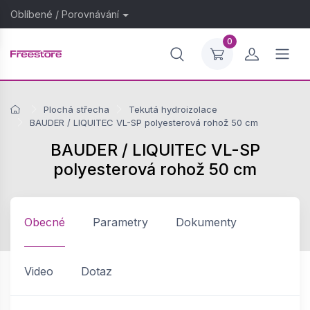
Oblíbené
/
Porovnávání
0
Plochá střecha
Tekutá hydroizolace
BAUDER / LIQUITEC VL-SP polyesterová rohož 50 cm
BAUDER / LIQUITEC VL-SP
polyesterová rohož 50 cm
Obecné
Parametry
Dokumenty
Video
Dotaz