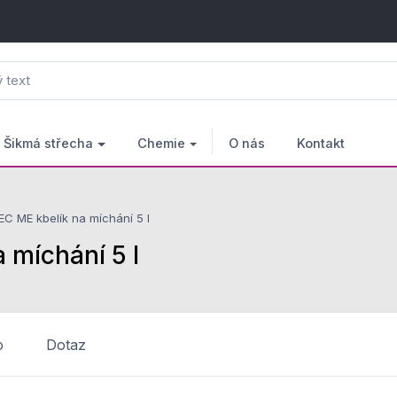
Šikmá střecha
Chemie
O nás
Kontakt
C ME kbelík na míchání 5 l
 míchání 5 l
o
Dotaz