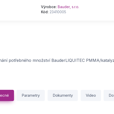
Výrobce:
Bauder, s.r.o.
Kód:
23410005
íchání potřebného množství BauderLIQUITEC PMMA/katalyz
ecné
Parametry
Dokumenty
Video
Do