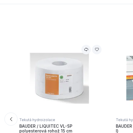
Tekutá hydroizolace
Tekutá hy
BAUDER / LIQUITEC VL-SP
BAUDER 
polyesterová rohož 15 cm
l)