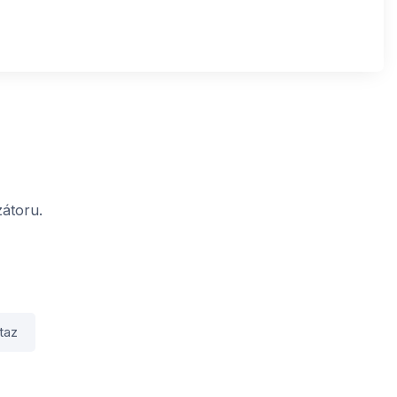
átoru.
taz