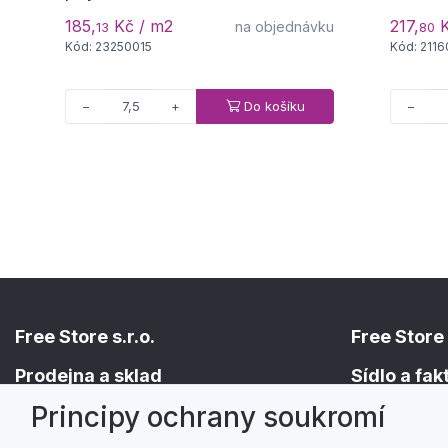
185,
Kč / m2
217,
K
na objednávku
13
80
Kód: 23250015
Kód: 211
Do košíku
−
+
−
Free Store s.r.o.
Free Store 
Prodejna a sklad
Sídlo a fa
Principy ochrany soukromí
Holická 156/49
Hřbitovní 524/
779 00 Olomouc
682 01 Vyško