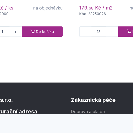
č / ks
179,
Kč / m2
na objednávku
n
68
60000
Kód: 23250026
Do košíku
+
−
+
s.r.o.
Zákaznická péče
kturační adresa
Doprava a platba
Obchodní podmínky
1
Ochrana osobních údajů
v