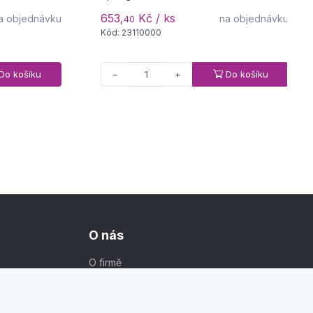
653,
Kč / ks
a objednávku
na objednávku
40
Kód: 23110000
Do košíku
Do košíku
−
+
O nás
O firmě
Kontakt