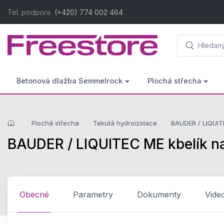
Tel. podpora
(+420) 774 002 464
Betonová dlažba Semmelrock
Plochá střecha
Plochá střecha
Tekutá hydroizolace
BAUDER / LIQUITE
BAUDER / LIQUITEC ME kbelík na
Obecné
Parametry
Dokumenty
Vide