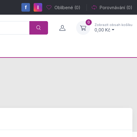
f
I
Oblíbené
(0)
Porovnávání
(0)
0
Zobrazit obsah košíku
0,00 Kč