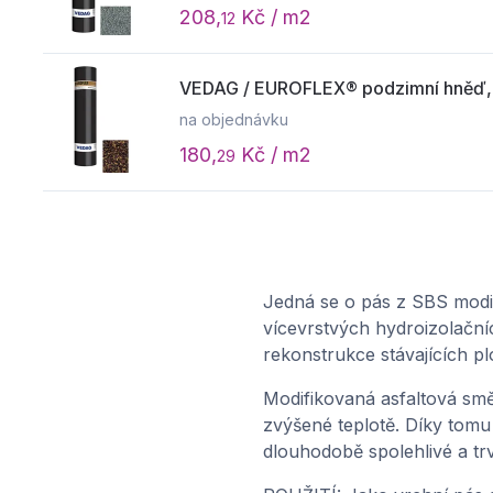
208,
Kč / m2
12
VEDAG / EUROFLEX® podzimní hněď, tl
na objednávku
180,
Kč / m2
29
Jedná se o pás z SBS modif
vícevrstvých hydroizolační
rekonstrukce stávajících pl
Modifikovaná asfaltová směs 
zvýšené teplotě. Díky tom
dlouhodobě spolehlivé a trv