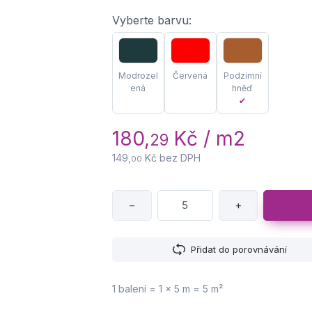
Vyberte barvu:
Modrozel
Červená
Podzimní
ená
hněď
✔
180,
Kč / m2
29
149,
Kč bez DPH
00
−
+
Přidat do porovnávání
1 balení = 1 × 5 m = 5 m²