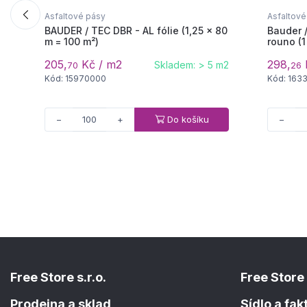
Asfaltové pásy
Asfaltové
BAUDER / TEC DBR - AL fólie (1,25 × 80
Bauder 
m = 100 m²)
rouno (1 
205,
Kč / m2
298,
Skladem: > 5 m2
70
26
Kód: 15970000
Kód: 163
Do košíku
−
+
−
Free Store s.r.o.
Free Store 
Prodejna a sklad
Sídlo a fa