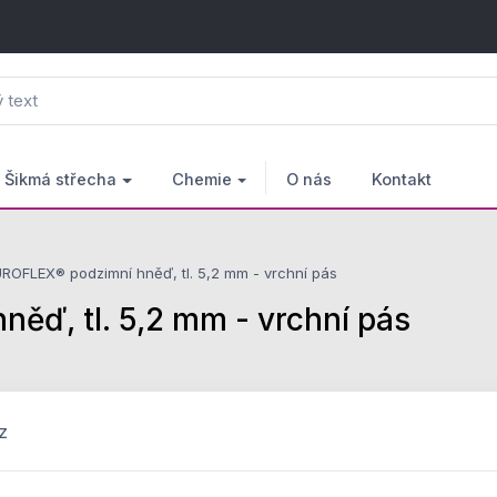
Šikmá střecha
Chemie
O nás
Kontakt
ROFLEX® podzimní hněď, tl. 5,2 mm - vrchní pás
ď, tl. 5,2 mm - vrchní pás
z