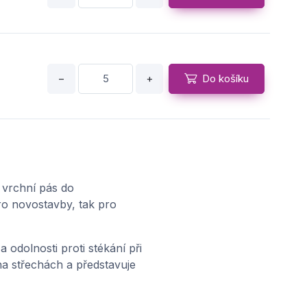
−
+
Do košíku
 vrchní pás do
ro novostavby, tak pro
 odolnosti proti stékání při
a střechách a představuje