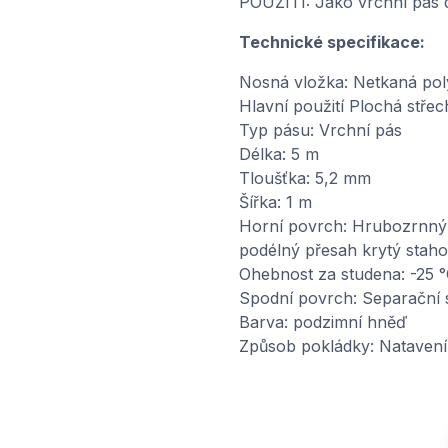
POUŽITÍ: Jako vrchní pás 
Technické specifikace:
Nosná vložka: Netkaná pol
Hlavní použití Plochá střec
Typ pásu: Vrchní pás
Délka: 5 m
Tloušťka: 5,2 mm
Šířka: 1 m
Horní povrch: Hrubozrnný 
podélný přesah krytý stahov
Ohebnost za studena: -25 
Spodní povrch: Separační s
Barva: podzimní hněď
Způsob pokládky: Natavení