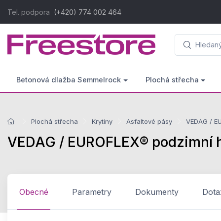
Tel. podpora
(+420) 774 002 464
Betonová dlažba Semmelrock
Plochá střecha
Plochá střecha
Krytiny
Asfaltové pásy
VEDAG / EU
VEDAG / EUROFLEX® podzimní hně
Obecné
Parametry
Dokumenty
Dota