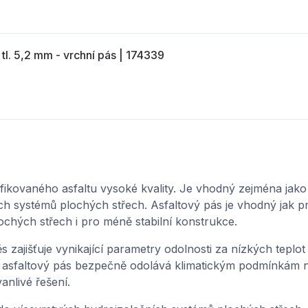
. 5,2 mm - vrchní pás | 174339
ikovaného asfaltu vysoké kvality. Je vhodný zejména jako
ch systémů plochých střech. Asfaltový pás je vhodný jak p
ochých střech i pro méně stabilní konstrukce.
zajišťuje vynikající parametry odolnosti za nízkých teplot a
u asfaltový pás bezpečně odolává klimatickým podmínkám n
anlivé řešení.