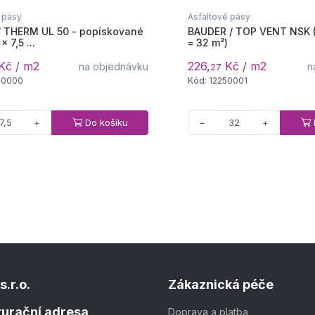
 pásy
Asfaltové pásy
/ THERM UL 50 - popískované
BAUDER / TOP VENT NSK (
× 7,5 ...
= 32 m²)
Kč / m2
226,
Kč / m2
na objednávku
n
27
30000
Kód: 12250001
Do košíku
+
−
+
s.r.o.
Zákaznická péče
kturační adresa
Doprava a platba