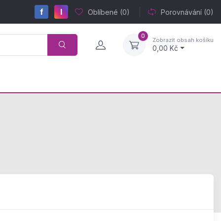
f
I
Oblíbené
(0)
Porovnávání
(0)
0
Zobrazit obsah košíku
0,00 Kč