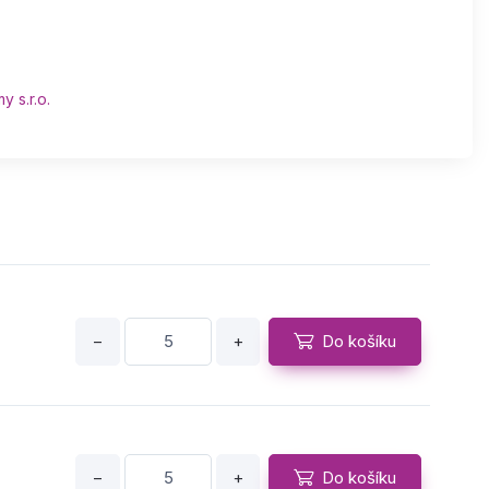
y s.r.o.
−
+
Do košíku
−
+
Do košíku