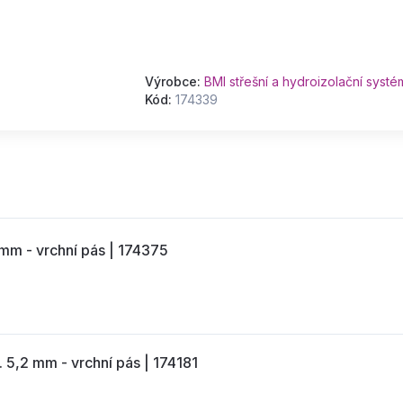
Výrobce:
BMI střešní a hydroizolační systém
Kód:
174339
mm - vrchní pás | 174375
5,2 mm - vrchní pás | 174181