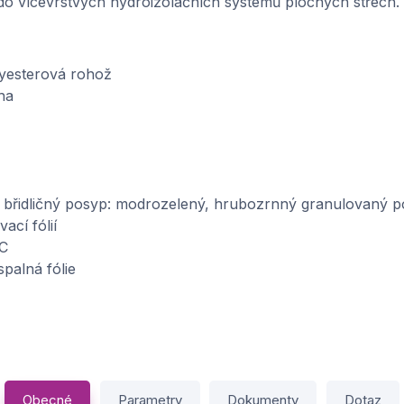
do vícevrstvých hydroizolačních systémů plochých střech.
yesterová rohož
ha
břidličný posyp: modrozelený, hrubozrnný granulovaný p
ací fólií
°C
palná fólie
Obecné
Parametry
Dokumenty
Dotaz