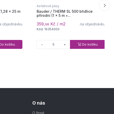
Asfaltové pásy
1,28 × 25 m
Bauder / THERM SL 500 břidlice
přírodní (1 × 5 m =...
359,
Kč / m2
a objednávku
na objednávku
98
Kód: 16354000
Do košíku
Do košíku
−
+
O nás
O firmě