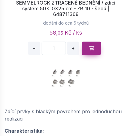
SEMMELROCK ZTRACENÉ BEDNĚNÍ / zdicí
systém 50x10x25 cm - ZB 10 - šedá |
648711369
dodání do cca 6 týdnů
58,
Kč / ks
05
−
+
SEMMELROCK ZTRACENÉ BEDNĚNÍ / zdicí
systém 50x15x25 cm - ZB 15 - šedá |
64863302
Zdící prvky s hladkým povrchem pro jednoduchou
realizaci.
dodání do cca 6 týdnů
61,
Kč / ks
73
Charakteristika: