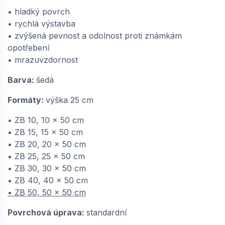
• hladký povrch
−
+
• rychlá výstavba
• zvýšená pevnost a odolnost proti známkám
opotřebení
SEMMELROCK ZTRACENÉ BEDNĚNÍ / zdicí
• mrazuvzdornost
systém 50x20x25 cm - ZB 20 - šedá |
64860122
Barva:
šedá
dodání do cca 6 týdnů
Formáty:
výška 25 cm
65,
Kč / ks
32
• ZB 10, 10 x 50 cm
• ZB 15, 15 x 50 cm
−
+
• ZB 20, 20 x 50 cm
• ZB 25, 25 x 50 cm
• ZB 30, 30 x 50 cm
SEMMELROCK ZTRACENÉ BEDNĚNÍ / zdicí
• ZB 40, 40 x 50 cm
systém 50x25x25 cm - ZB 25 - šedá |
• ZB 50, 50 x 50 cm
64865721
dodání do cca 6 týdnů
Povrchová úprava:
standardní