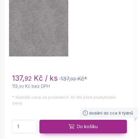
137,
Kč / ks
92
137,
Kč*
93
113,
Kč bez DPH
99
* Nejnižší cena za posledních 30 dní před poskytnutím
slevy.
dodání do cca 6 týdnů
Do košíku