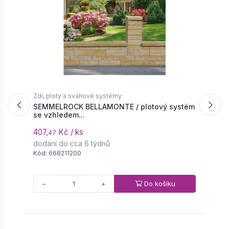
86,
Kč / ks
25
−
+
SEMMELROCK ZTRACENÉ BEDNĚNÍ / zdicí
systém 50x50x25 cm - ZB 50 - šedá |
Zdi, ploty a svahové systémy
Z
64865722
SEMMELROCK BELLAMONTE / plotový systém
S
se vzhledem...
-
dodání do cca 6 týdnů
407,
Kč / ks
3
47
137,
Kč / ks
92
dodání do cca 6 týdnů
d
Kód: 668211200
K
−
+
Do košíku
−
+