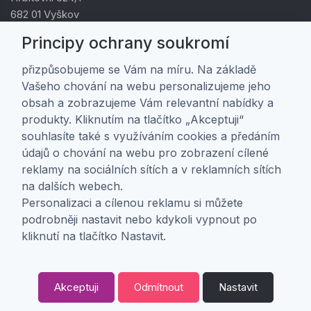
682 01 Vyškov
IČ: 01805878
Principy ochrany soukromí
DIČ: CZ01805878
přizpůsobujeme se Vám na míru. Na základě
Vašeho chování na webu personalizujeme jeho
Zákaznická péče
obsah a zobrazujeme Vám relevantní nabídky a
produkty. Kliknutím na tlačítko „Akceptuji“
Doprava a platba
souhlasíte také s využíváním cookies a předáním
Obchodní podmínky
údajů o chování na webu pro zobrazení cílené
Ochrana osobních údajů
reklamy na sociálních sítích a v reklamních sítích
Nastavení soukromí
na dalších webech.
Personalizaci a cílenou reklamu si můžete
O nás
podrobněji nastavit nebo kdykoli vypnout po
kliknutí na tlačítko Nastavit.
O firmě
Kontakt
Akceptuji
Odmítnout
Nastavit
0
Copyright ©
ABRA Software a.s.
2026 |
Odstoupení od smlouvy