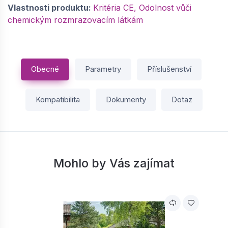
69,
Kč / ks
00
Vlastnosti produktu:
Kritéria CE, Odolnost vůči
chemickým rozmrazovacím látkám
−
+
Obecné
Parametry
Příslušenství
SEMMELROCK ZTRACENÉ BEDNĚNÍ / zdicí
systém 50x30x25 cm - ZB 30 - šedá |
64860053
Kompatibilita
Dokumenty
Dotaz
dodání do cca 6 týdnů
76,
Kč / ks
20
−
+
Mohlo by Vás zajímat
SEMMELROCK ZTRACENÉ BEDNĚNÍ / zdicí
systém 50x40x25 cm - ZB 40 - šedá |
64860054
dodání do cca 6 týdnů