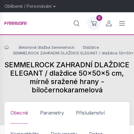
Oblíbené
/
Porovnávání
0
Betonová dlažba Semmelrock
Dlaždice
SEMMELROCK ZAHRADNÍ DLAŽDICE ELEGANT / dlaždice 50x50x5 
SEMMELROCK ZAHRADNÍ DLAŽDICE
ELEGANT / dlaždice 50x50x5 cm,
mírně sražené hrany -
bíločernokaramelová
Obecné
Parametry
Příslušenství