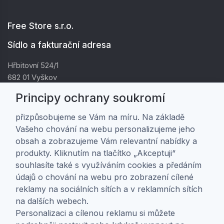
Free Store s.r.o.
Sídlo a fakturační adresa
Hřbitovní 524/1
682 01 Vyškov
IČ: 01805878
Principy ochrany soukromí
DIČ: CZ01805878
přizpůsobujeme se Vám na míru. Na základě
Vašeho chování na webu personalizujeme jeho
Zákaznická péče
obsah a zobrazujeme Vám relevantní nabídky a
produkty. Kliknutím na tlačítko „Akceptuji“
Doprava a platba
souhlasíte také s využíváním cookies a předáním
Obchodní podmínky
údajů o chování na webu pro zobrazení cílené
Ochrana osobních údajů
reklamy na sociálních sítích a v reklamních sítích
Nastavení soukromí
na dalších webech.
Personalizaci a cílenou reklamu si můžete