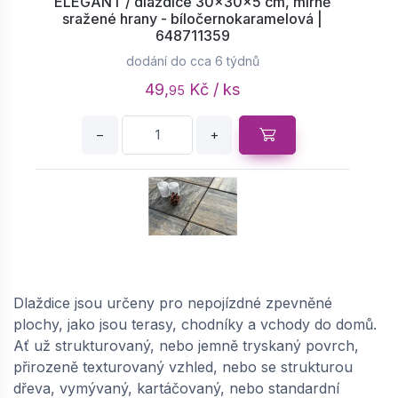
ELEGANT / dlaždice 30x30x5 cm, mírně
sražené hrany - bíločernokaramelová |
648711359
dodání do cca 6 týdnů
49,
Kč / ks
95
−
+
SEMMELROCK ZAHRADNÍ DLAŽDICE
ELEGANT / dlaždice 40x40x5 cm, mírně
Dlaždice jsou určeny pro nepojízdné zpevněné
sražené hrany - bíločernokaramelová |
plochy, jako jsou terasy, chodníky a vchody do domů.
648711363
Ať už strukturovaný, nebo jemně tryskaný povrch,
dodání do cca 6 týdnů
přirozeně texturovaný vzhled, nebo se strukturou
89,
Kč / ks
85
dřeva, vymývaný, kartáčovaný, nebo standardní