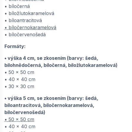
• bíločerná
• bíložlutokaramelová
• bíloantracitová
• bíločernokaramelová
• bíločervenošedá
Formáty:
• výška 4 cm, se zkosením (barvy: šedá,
bílohnědočerná, bíločerná, bíložlutokaramelová)
• 50 x 50 cm
• 40 x 40 cm
• 30 x 30 cm
• výška 5 cm, se zkosením (barvy: šedá,
bíloantracitová, bíločernokaramelová,
bíločervenošedá)
• 50 x 50 cm
• 40 x 40 cm