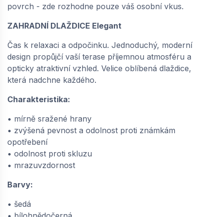
povrch - zde rozhodne pouze váš osobní vkus.
−
+
ZAHRADNÍ DLAŽDICE Elegant
Čas k relaxaci a odpočinku. Jednoduchý, moderní
design propůjčí vaší terase příjemnou atmosféru a
SEMMELROCK ZAHRADNÍ DLAŽDICE
opticky atraktivní vzhled. Velice oblíbená dlaždice,
ELEGANT / dlaždice 50x50x5 cm, mírně
sražené hrany - bíločernokaramelová |
která nadchne každého.
648711367
Charakteristika:
dodání do cca 6 týdnů
140,
Kč / ks
• mírně sražené hrany
70
• zvýšená pevnost a odolnost proti známkám
opotřebení
−
+
• odolnost proti skluzu
• mrazuvzdornost
Barvy:
• šedá
• bílohnědočerná