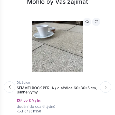
Mohlo by Vás zajímat
Dlaždice
D
SEMMELROCK PERLA / dlaždice 60x30x5 cm,
S
jemně vymý...
/
135,
Kč / ks
4
22
dodání do cca 6 týdnů
d
Kód: 648611356
K