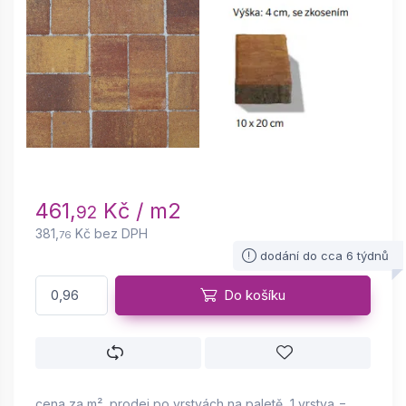
461,
Kč / m2
92
381,
Kč bez DPH
76
dodání do cca 6 týdnů
Do košíku
cena za m², prodej po vrstvách na paletě, 1 vrstva =