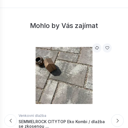
Mohlo by Vás zajímat
Venkovní dlažba
V
SEMMELROCK CITYTOP Eko Kombi / dlažba
S
se zkosenou ...
p