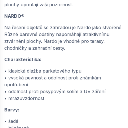
plochy upoutají vaši pozornost.
NARDO®
Na řešení objektů se zahradou je Nardo jako stvořené.
Různé barevné odstíny napomáhají atraktivnímu
ztvárnění plochy. Nardo je vhodné pro terasy,
chodníčky a zahradní cesty.
Charakteristika:
• klasická dlažba parketového typu
• vysoká pevnost a odolnost proti známkám
opotřebení
• odolnost proti posypovým solím a UV záření
• mrazuvzdornost
Barvy:
• šedá
• bíločerná