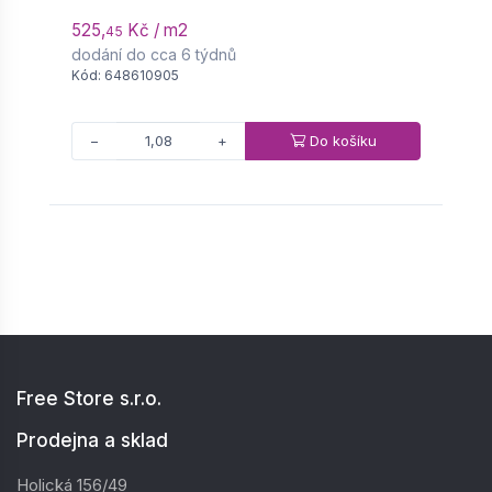
525,
Kč / m2
6
45
dodání do cca 6 týdnů
d
Kód: 648610905
K
Do košíku
−
+
Free Store s.r.o.
Prodejna a sklad
Holická 156/49