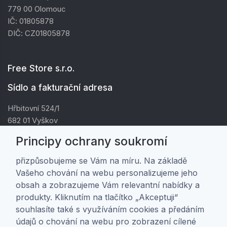
779 00 Olomouc
IČ: 01805878
DIČ: CZ01805878
Free Store s.r.o.
Sídlo a fakturační adresa
Hřbitovní 524/1
682 01 Vyškov
IČ: 01805878
Principy ochrany soukromí
DIČ: CZ01805878
přizpůsobujeme se Vám na míru. Na základě
Vašeho chování na webu personalizujeme jeho
Zákaznická péče
obsah a zobrazujeme Vám relevantní nabídky a
produkty. Kliknutím na tlačítko „Akceptuji“
Doprava a platba
souhlasíte také s využíváním cookies a předáním
Obchodní podmínky
údajů o chování na webu pro zobrazení cílené