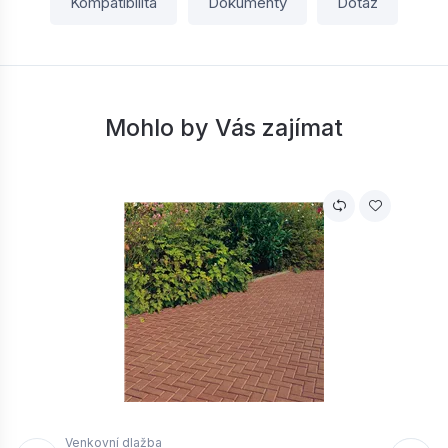
Kompatibilita
Dokumenty
Dotaz
Mohlo by Vás zajímat
Venkovní dlažba
V