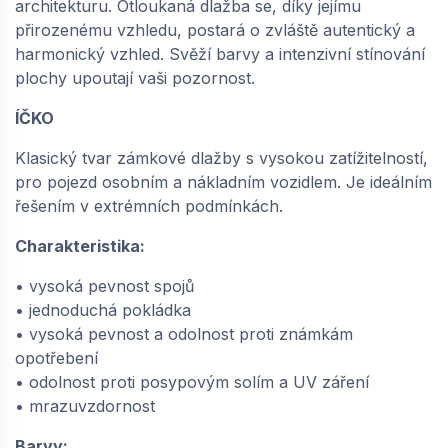
architekturu. Otloukaná dlažba se, díky jejímu
přirozenému vzhledu, postará o zvláště autentický a
harmonický vzhled. Svěží barvy a intenzivní stínování
SEMMELROCK ÍČKO 10 / dlažba se zkosenou
plochy upoutají vaši pozornost.
hranou - půlka 10x16,5x10 cm - šedá |
64865018
ÍČKO
dodání do cca 6 týdnů
Klasický tvar zámkové dlažby s vysokou zatížitelností,
8,
Kč / ks
93
pro pojezd osobním a nákladním vozidlem. Je ideálním
řešením v extrémních podmínkách.
−
+
Charakteristika:
• vysoká pevnost spojů
SEMMELROCK ÍČKO 10 / dlažba se zkosenou
• jednoduchá pokládka
hranou (skladba) 20x16,5x10 cm - šedá |
• vysoká pevnost a odolnost proti známkám
64865016
opotřebení
dodání do cca 6 týdnů
• odolnost proti posypovým solím a UV záření
525,
Kč / m2
• mrazuvzdornost
45
Barvy: