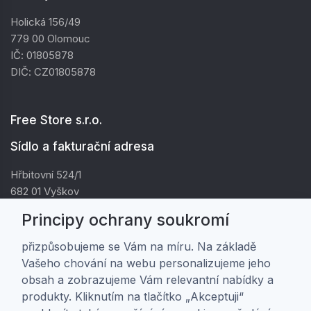
Holická 156/49
779 00 Olomouc
IČ: 01805878
DIČ: CZ01805878
Free Store s.r.o.
Sídlo a fakturační adresa
Hřbitovní 524/1
682 01 Vyškov
IČ: 01805878
Principy ochrany soukromí
DIČ: CZ01805878
přizpůsobujeme se Vám na míru. Na základě
Vašeho chování na webu personalizujeme jeho
Zákaznická péče
obsah a zobrazujeme Vám relevantní nabídky a
produkty. Kliknutím na tlačítko „Akceptuji“
Doprava a platba