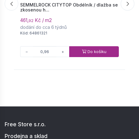
SEMMELROCK CITYTOP Obdélník / dlažba se
S
zkosenou h...
o
461,
Kč / m2
8
92
dodání do cca 6 týdnů
d
Kód: 64861321
K
Do košíku
−
+
Free Store s.r.o.
Prodejna a sklad