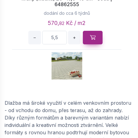
64862555
dodání do cca 6 týdnů
570,
Kč / m2
82
−
+
SEMMELROCK ÍČKO 10 / dlažba se zkosenou
hranou - krajovka 20x14x10 cm - šedá |
64865017
Dlažba má široké využití v celém venkovním prostoru
dodání do cca 6 týdnů
- od vchodu do domu, přes terasu, až do zahrady.
Díky různým formátům a barevným variantám nabízí
17,
Kč / ks
18
individuální a kreativní možnosti ztvárnění. Velké
formáty s rovnou hranou podtrhují moderní bytovou
−
+