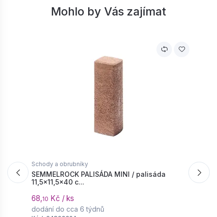
Mohlo by Vás zajímat
Schody a obrubníky
S
SEMMELROCK PALISÁDA MINI / palisáda
S
11,5x11,5x40 c...
o
68,
Kč / ks
1
10
dodání do cca 6 týdnů
d