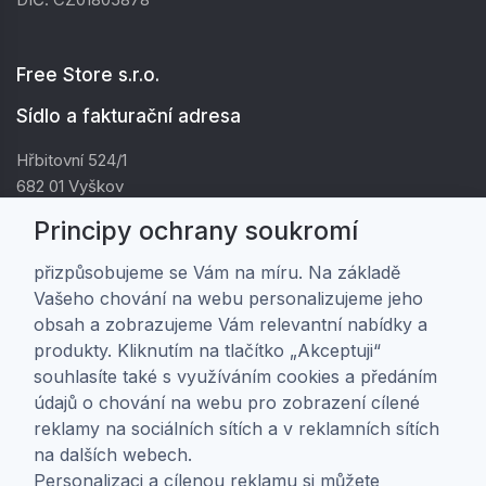
Free Store s.r.o.
Sídlo a fakturační adresa
Hřbitovní 524/1
682 01 Vyškov
IČ: 01805878
Principy ochrany soukromí
DIČ: CZ01805878
přizpůsobujeme se Vám na míru. Na základě
Vašeho chování na webu personalizujeme jeho
Zákaznická péče
obsah a zobrazujeme Vám relevantní nabídky a
produkty. Kliknutím na tlačítko „Akceptuji“
Doprava a platba
souhlasíte také s využíváním cookies a předáním
Obchodní podmínky
údajů o chování na webu pro zobrazení cílené
Ochrana osobních údajů
reklamy na sociálních sítích a v reklamních sítích
Nastavení soukromí
na dalších webech.
Personalizaci a cílenou reklamu si můžete