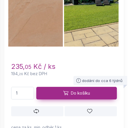
235,
Kč / ks
05
194,
Kč bez DPH
26
dodání do cca 6 týdnů
Do košíku
cena za ks, min. odběr 1 ks