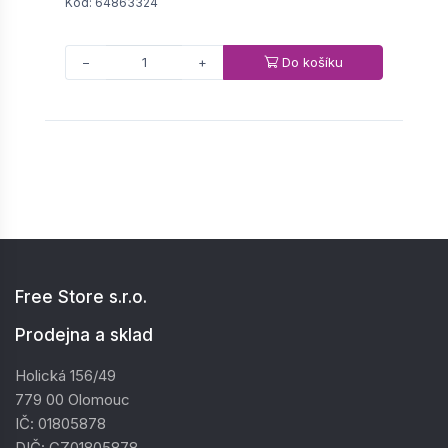
Kód: 64863324
K
Do košíku
−
+
Free Store s.r.o.
Prodejna a sklad
Holická 156/49
779 00 Olomouc
IČ: 01805878
DIČ: CZ01805878